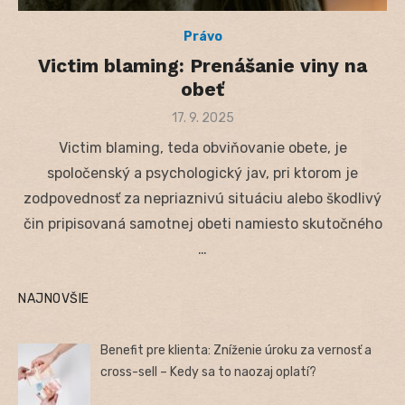
Právo
Victim blaming: Prenášanie viny na
obeť
Posted
17. 9. 2025
on
Victim blaming, teda obviňovanie obete, je
spoločenský a psychologický jav, pri ktorom je
zodpovednosť za nepriaznivú situáciu alebo škodlivý
čin pripisovaná samotnej obeti namiesto skutočného
…
NAJNOVŠIE
Benefit pre klienta: Zníženie úroku za vernosť a
cross-sell – Kedy sa to naozaj oplatí?