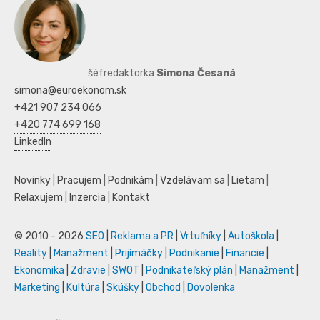
šéfredaktorka
Simona Česaná
simona@euroekonom.sk
+421 907 234 066
+420 774 699 168
LinkedIn
Novinky
|
Pracujem
|
Podnikám
|
Vzdelávam sa
|
Lietam
|
Relaxujem
|
Inzercia
|
Kontakt
© 2010 - 2026
SEO
|
Reklama a PR
|
Vrtuľníky
|
Autoškola
|
Reality
|
Manažment
|
Prijímáčky
|
Podnikanie
|
Financie
|
Ekonomika
|
Zdravie
|
SWOT
|
Podnikateľský plán
|
Manažment
|
Marketing
|
Kultúra
|
Skúšky
|
Obchod
|
Dovolenka