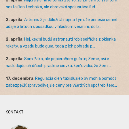
2. apríla
:
Najkrajšie na Artemis 2 je to, že za týmto štartom
nestojí len technika, ale obrovská spolupráca ľud...
2. apríla
:
Artemis 2 je dôležitá najmä tým, že prinesie cenné
údaje o letoch s posádkou v hlbokom vesmíre, čo b...
2. apríla
:
Hej, keď si budú astronauti robiť selfíčka z okienka
rakety, a vzadu bude guľa, teda z ich pohľadu p...
2. apríla
:
Som Pako, ale popieračom guľatej Zeme, asi v
nasledujúcich dňoch praskne cievka, keď uvidia, že Zem ...
17. decembra
:
Regulácia cien taxislužieb by mohla pomôcť
zabezpečiť spravodlivejšie ceny pre všetkých spotrebiteľo...
KONTAKT