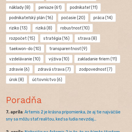
náklady
(8)
peniaze
(61)
podnikateľ
(11)
podnikateľský plán
(16)
počasie
(20)
práca
(14)
riziko
(13)
riziká
(8)
robustnosť
(10)
rozpočet
(15)
stratégia
(16)
strava
(8)
taekwon-do
(10)
transparentnosť
(9)
vzdelávanie
(10)
výživa
(10)
zakladanie firiem
(11)
zdravie
(6)
zdravá strava
(7)
zodpovednosť
(7)
úrok
(8)
účtovníctvo
(6)
Poradňa
7. apríla
:
Artemis 2 je krásna pripomienka, že aj tie najväčšie
sny sa môžu stať realitou, keď sa ľudia nevzdaj...