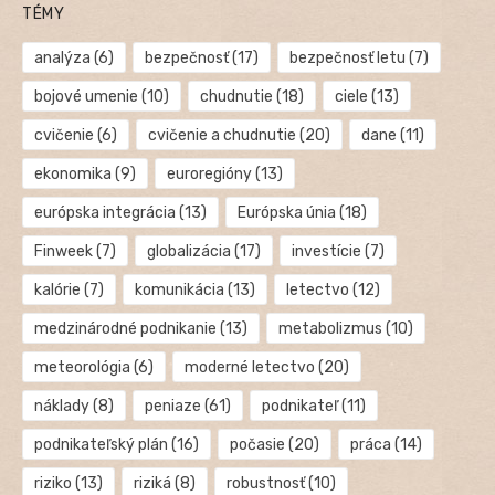
TÉMY
analýza
(6)
bezpečnosť
(17)
bezpečnosť letu
(7)
bojové umenie
(10)
chudnutie
(18)
ciele
(13)
cvičenie
(6)
cvičenie a chudnutie
(20)
dane
(11)
ekonomika
(9)
euroregióny
(13)
európska integrácia
(13)
Európska únia
(18)
Finweek
(7)
globalizácia
(17)
investície
(7)
kalórie
(7)
komunikácia
(13)
letectvo
(12)
medzinárodné podnikanie
(13)
metabolizmus
(10)
meteorológia
(6)
moderné letectvo
(20)
náklady
(8)
peniaze
(61)
podnikateľ
(11)
podnikateľský plán
(16)
počasie
(20)
práca
(14)
riziko
(13)
riziká
(8)
robustnosť
(10)