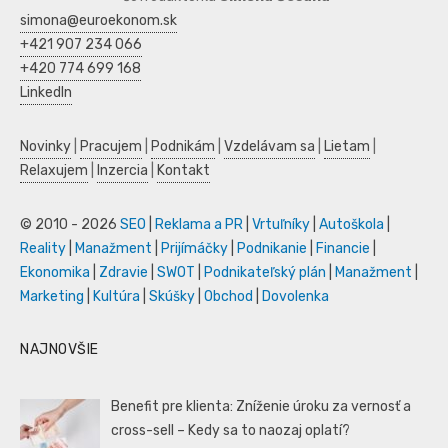
simona@euroekonom.sk
+421 907 234 066
+420 774 699 168
LinkedIn
Novinky
|
Pracujem
|
Podnikám
|
Vzdelávam sa
|
Lietam
|
Relaxujem
|
Inzercia
|
Kontakt
© 2010 - 2026
SEO
|
Reklama a PR
|
Vrtuľníky
|
Autoškola
|
Reality
|
Manažment
|
Prijímáčky
|
Podnikanie
|
Financie
|
Ekonomika
|
Zdravie
|
SWOT
|
Podnikateľský plán
|
Manažment
|
Marketing
|
Kultúra
|
Skúšky
|
Obchod
|
Dovolenka
NAJNOVŠIE
Benefit pre klienta: Zníženie úroku za vernosť a
cross-sell – Kedy sa to naozaj oplatí?