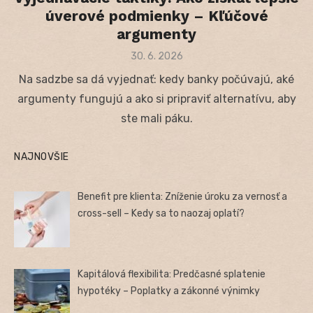
úverové podmienky – Kľúčové
argumenty
Posted
30. 6. 2026
on
Na sadzbe sa dá vyjednať: kedy banky počúvajú, aké
argumenty fungujú a ako si pripraviť alternatívu, aby
ste mali páku.
NAJNOVŠIE
Benefit pre klienta: Zníženie úroku za vernosť a
cross-sell – Kedy sa to naozaj oplatí?
Kapitálová flexibilita: Predčasné splatenie
hypotéky – Poplatky a zákonné výnimky