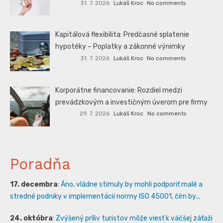
31. 7. 2026
Lukáš Kroc
No comments
Kapitálová flexibilita: Predčasné splatenie
hypotéky – Poplatky a zákonné výnimky
31. 7. 2026
Lukáš Kroc
No comments
Korporátne financovanie: Rozdiel medzi
prevádzkovým a investičným úverom pre firmy
29. 7. 2026
Lukáš Kroc
No comments
Poradňa
17. decembra
:
Áno, vládne stimuly by mohli podporiť malé a
stredné podniky v implementácii normy ISO 45001, čím by...
24. októbra
:
Zvýšený príliv turistov môže viesť k väčšej záťaži