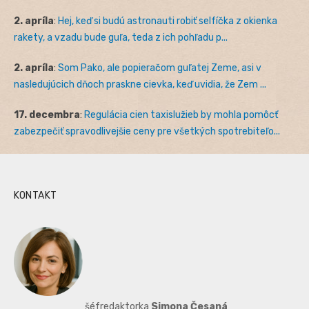
2. apríla
:
Hej, keď si budú astronauti robiť selfíčka z okienka
rakety, a vzadu bude guľa, teda z ich pohľadu p...
2. apríla
:
Som Pako, ale popieračom guľatej Zeme, asi v
nasledujúcich dňoch praskne cievka, keď uvidia, že Zem ...
17. decembra
:
Regulácia cien taxislužieb by mohla pomôcť
zabezpečiť spravodlivejšie ceny pre všetkých spotrebiteľo...
KONTAKT
šéfredaktorka
Simona Česaná