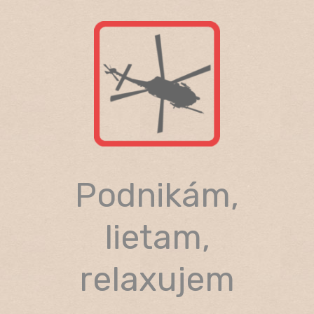
Skip
to
content
Podnikám,
lietam,
relaxujem