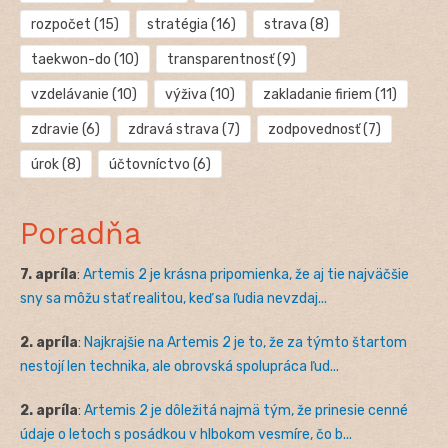
rozpočet
(15)
stratégia
(16)
strava
(8)
taekwon-do
(10)
transparentnosť
(9)
vzdelávanie
(10)
výživa
(10)
zakladanie firiem
(11)
zdravie
(6)
zdravá strava
(7)
zodpovednosť
(7)
úrok
(8)
účtovníctvo
(6)
Poradňa
7. apríla
:
Artemis 2 je krásna pripomienka, že aj tie najväčšie
sny sa môžu stať realitou, keď sa ľudia nevzdaj...
2. apríla
:
Najkrajšie na Artemis 2 je to, že za týmto štartom
nestojí len technika, ale obrovská spolupráca ľud...
2. apríla
:
Artemis 2 je dôležitá najmä tým, že prinesie cenné
údaje o letoch s posádkou v hlbokom vesmíre, čo b...