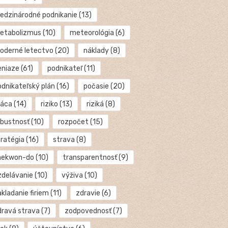
edzinárodné podnikanie
(13)
etabolizmus
(10)
meteorológia
(6)
oderné letectvo
(20)
náklady
(8)
eniaze
(61)
podnikateľ
(11)
odnikateľský plán
(16)
počasie
(20)
ráca
(14)
riziko
(13)
riziká
(8)
obustnosť
(10)
rozpočet
(15)
tratégia
(16)
strava
(8)
aekwon-do
(10)
transparentnosť
(9)
zdelávanie
(10)
výživa
(10)
kladanie firiem
(11)
zdravie
(6)
dravá strava
(7)
zodpovednosť
(7)