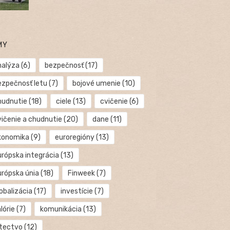
MY
nalýza
(6)
bezpečnosť
(17)
ezpečnosť letu
(7)
bojové umenie
(10)
hudnutie
(18)
ciele
(13)
cvičenie
(6)
vičenie a chudnutie
(20)
dane
(11)
konomika
(9)
euroregióny
(13)
urópska integrácia
(13)
urópska únia
(18)
Finweek
(7)
obalizácia
(17)
investície
(7)
lórie
(7)
komunikácia
(13)
etectvo
(12)