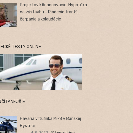
Projektové financovanie: Hypotéka
na výstavbu – Riadenie tranží,
čerpania a kolaudácie
TECKÉ TESTY ONLINE
JČÍTANEJŠIE
Havária vrtuľníka Mi-8 v Banskej
Bystrici
4. 8. 2023
31 komentárov