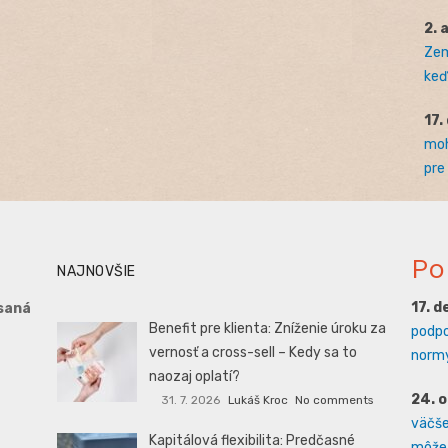
2. 
Zem
keď 
17.
moh
pre
Po
NAJNOVŠIE
17. 
saná
Benefit pre klienta: Zníženie úroku za
podpo
vernosť a cross-sell – Kedy sa to
normy
naozaj oplatí?
24. 
31. 7. 2026
Lukáš Kroc
No comments
väčšej
Kapitálová flexibilita: Predčasné
môže 