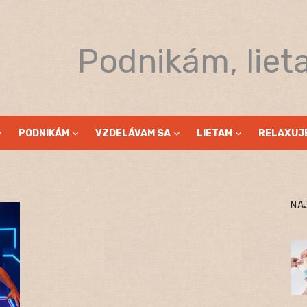
Podnikám, liet
PODNIKÁM
VZDELÁVAM SA
LIETAM
RELAXUJ
NA