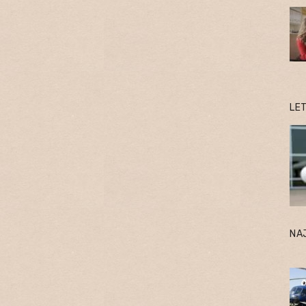
LE
NA