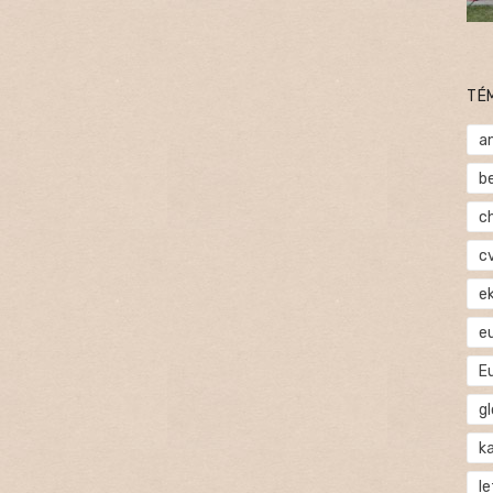
TÉ
a
b
c
c
e
e
E
gl
ka
l