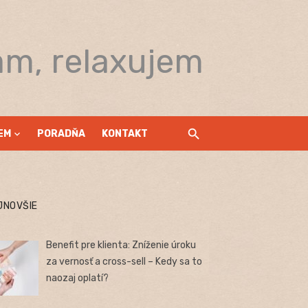
am, relaxujem
EM
PORADŇA
KONTAKT
JNOVŠIE
Benefit pre klienta: Zníženie úroku
za vernosť a cross-sell – Kedy sa to
naozaj oplatí?