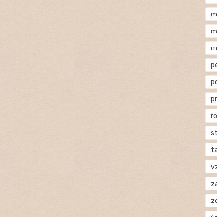
m
m
m
p
p
p
r
s
t
v
za
z