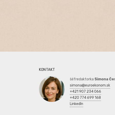
KONTAKT
šéfredaktorka
Simona Če
simona@euroekonom.sk
+421 907 234 066
+420 774 699 168
LinkedIn