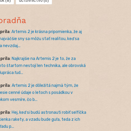
rok
(8)
účtovníctvo
(6)
oradňa
apríla
:
Artemis 2 je krásna pripomienka, že aj
 najväčšie sny sa môžu stať realitou, keď sa
a nevzdaj...
apríla
:
Najkrajšie na Artemis 2 je to, že za
to štartom nestojí len technika, ale obrovská
lupráca ľud...
apríla
:
Artemis 2 je dôležitá najmä tým, že
nesie cenné údaje o letoch s posádkou v
okom vesmíre, čo b...
apríla
:
Hej, keď si budú astronauti robiť selfíčka
kienka rakety, a vzadu bude guľa, teda z ich
adu p...