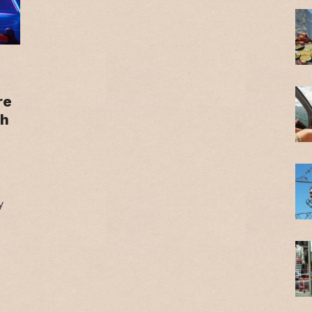
re
ch
y