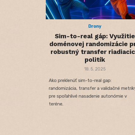
Drony
Sim-to-real gáp: Využitie
doménovej randomizácie p
robustný transfer riadiaci
politík
Posted
18. 5. 2025
on
Ako preklenúť sim-to-real gap:
randomizácia, transfer a validačné metrik
pre spoľahlivé nasadenie autonómie v
teréne.