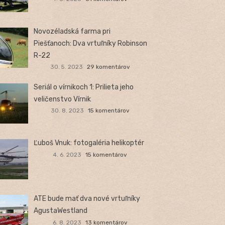
Novozéladská farma pri
Piešťanoch: Dva vrtuľníky Robinson
R-22
30. 5. 2023
29 komentárov
Seriál o vírnikoch 1: Prilieta jeho
veličenstvo Vírnik
30. 8. 2023
15 komentárov
Ľuboš Vnuk: fotogaléria helikoptér
4. 6. 2023
15 komentárov
ATE bude mať dva nové vrtuľníky
AgustaWestland
6. 8. 2023
13 komentárov