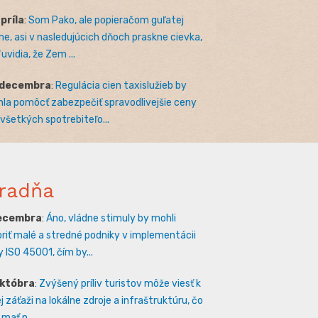
apríla
:
Som Pako, ale popieračom guľatej
e, asi v nasledujúcich dňoch praskne cievka,
uvidia, že Zem ...
 decembra
:
Regulácia cien taxislužieb by
la pomôcť zabezpečiť spravodlivejšie ceny
 všetkých spotrebiteľo...
radňa
decembra
:
Áno, vládne stimuly by mohli
riť malé a stredné podniky v implementácii
 ISO 45001, čím by...
októbra
:
Zvýšený príliv turistov môže viesť k
 záťaži na lokálne zdroje a infraštruktúru, čo
mať n...