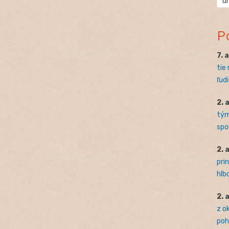
ú
P
7. 
tie
ľudi
2. 
tým
spo
2. 
pri
hlb
2. 
z o
pohľ