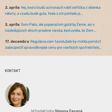
2. apríla
:
Hej, keď si budú astronauti robiť selfíčka z okienka
rakety, a vzadu bude guľa, teda z ich pohľadu p...
2. apríla
:
Som Pako, ale popieračom guľatej Zeme, asi v
nasledujúcich dňoch praskne cievka, keď uvidia, že Zem ...
17. decembra
:
Regulácia cien taxislužieb by mohla pomôcť
zabezpečiť spravodlivejšie ceny pre všetkých spotrebiteľo...
KONTAKT
šéfredaktorka
Simona Česaná