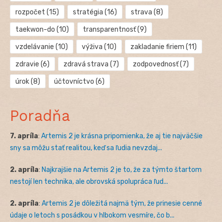
rozpočet
(15)
stratégia
(16)
strava
(8)
taekwon-do
(10)
transparentnosť
(9)
vzdelávanie
(10)
výživa
(10)
zakladanie firiem
(11)
zdravie
(6)
zdravá strava
(7)
zodpovednosť
(7)
úrok
(8)
účtovníctvo
(6)
Poradňa
7. apríla
:
Artemis 2 je krásna pripomienka, že aj tie najväčšie
sny sa môžu stať realitou, keď sa ľudia nevzdaj...
2. apríla
:
Najkrajšie na Artemis 2 je to, že za týmto štartom
nestojí len technika, ale obrovská spolupráca ľud...
2. apríla
:
Artemis 2 je dôležitá najmä tým, že prinesie cenné
údaje o letoch s posádkou v hlbokom vesmíre, čo b...