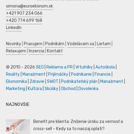
simona@euroekonom.sk
+421 907 234 066
+420 774 699 168
LinkedIn
Novinky
|
Pracujem
|
Podnikám
|
Vzdelávam sa
|
Lietam
|
Relaxujem
|
Inzercia
|
Kontakt
© 2010 - 2026
SEO
|
Reklama a PR
|
Vrtuľníky
|
Autoškola
|
Reality
|
Manažment
|
Prijímáčky
|
Podnikanie
|
Financie
|
Ekonomika
|
Zdravie
|
SWOT
|
Podnikateľský plán
|
Manažment
|
Marketing
|
Kultúra
|
Skúšky
|
Obchod
|
Dovolenka
NAJNOVŠIE
Benefit pre klienta: Zníženie úroku za vernosť a
cross-sell – Kedy sa to naozaj oplatí?