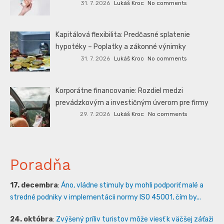
31. 7. 2026
Lukáš Kroc
No comments
Kapitálová flexibilita: Predčasné splatenie
hypotéky – Poplatky a zákonné výnimky
31. 7. 2026
Lukáš Kroc
No comments
Korporátne financovanie: Rozdiel medzi
prevádzkovým a investičným úverom pre firmy
29. 7. 2026
Lukáš Kroc
No comments
Poradňa
17. decembra
:
Áno, vládne stimuly by mohli podporiť malé a
stredné podniky v implementácii normy ISO 45001, čím by...
24. októbra
:
Zvýšený príliv turistov môže viesť k väčšej záťaži