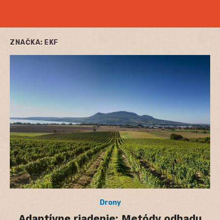
ZNAČKA:
EKF
Drony
Adaptívne riadenie: Metódy odhadu