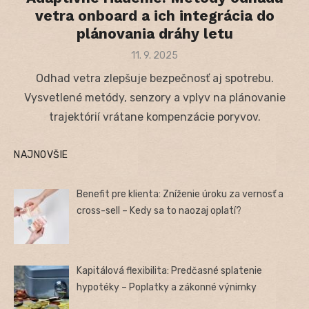
vetra onboard a ich integrácia do
plánovania dráhy letu
Posted
11. 9. 2025
on
Odhad vetra zlepšuje bezpečnosť aj spotrebu.
Vysvetlené metódy, senzory a vplyv na plánovanie
trajektórií vrátane kompenzácie poryvov.
NAJNOVŠIE
Benefit pre klienta: Zníženie úroku za vernosť a
cross-sell – Kedy sa to naozaj oplatí?
Kapitálová flexibilita: Predčasné splatenie
hypotéky – Poplatky a zákonné výnimky