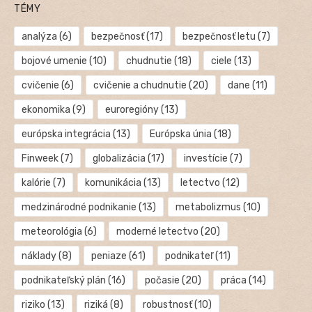
TÉMY
analýza
(6)
bezpečnosť
(17)
bezpečnosť letu
(7)
bojové umenie
(10)
chudnutie
(18)
ciele
(13)
cvičenie
(6)
cvičenie a chudnutie
(20)
dane
(11)
ekonomika
(9)
euroregióny
(13)
európska integrácia
(13)
Európska únia
(18)
Finweek
(7)
globalizácia
(17)
investície
(7)
kalórie
(7)
komunikácia
(13)
letectvo
(12)
medzinárodné podnikanie
(13)
metabolizmus
(10)
meteorológia
(6)
moderné letectvo
(20)
náklady
(8)
peniaze
(61)
podnikateľ
(11)
podnikateľský plán
(16)
počasie
(20)
práca
(14)
riziko
(13)
riziká
(8)
robustnosť
(10)