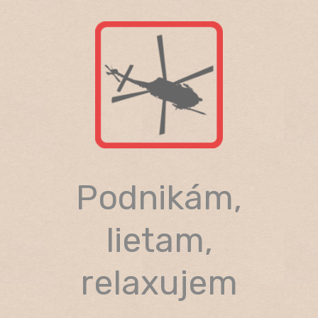
Skip
to
content
Podnikám,
lietam,
relaxujem