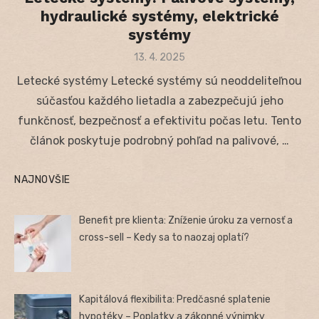
hydraulické systémy, elektrické
systémy
Posted
13. 4. 2025
on
Letecké systémy Letecké systémy sú neoddeliteľnou
súčasťou každého lietadla a zabezpečujú jeho
funkčnosť, bezpečnosť a efektivitu počas letu. Tento
článok poskytuje podrobný pohľad na palivové, …
NAJNOVŠIE
Benefit pre klienta: Zníženie úroku za vernosť a
cross-sell – Kedy sa to naozaj oplatí?
Kapitálová flexibilita: Predčasné splatenie
hypotéky – Poplatky a zákonné výnimky