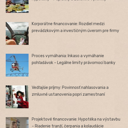
Korporátne financovanie: Rozdiel medzi
prevádzkovým a investičným úverom pre firmy
Proces vymáhania: Inkaso a vymáhanie
pohľadávok – Legálne limity právomocí banky
Vedľajšie príjmy: Povinnosť nahlasovania a
zmluvné ustanovenia popri zamestnaní
Projektové financovanie: Hypotéka na výstavbu
– Riadenie tranží, čerpania a kolaudácie