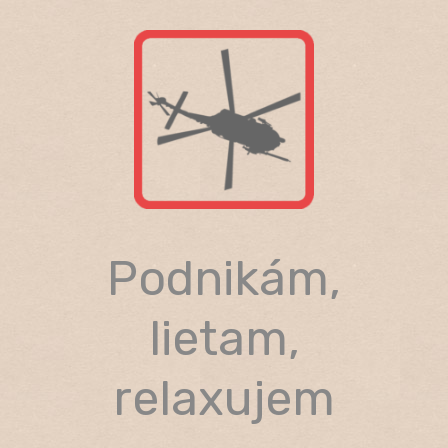
Skip
to
content
Podnikám,
lietam,
relaxujem