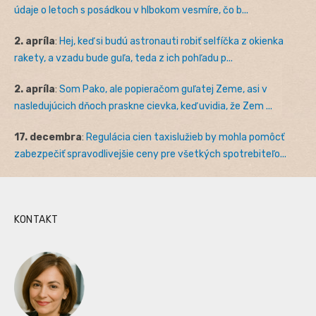
údaje o letoch s posádkou v hlbokom vesmíre, čo b...
2. apríla
:
Hej, keď si budú astronauti robiť selfíčka z okienka
rakety, a vzadu bude guľa, teda z ich pohľadu p...
2. apríla
:
Som Pako, ale popieračom guľatej Zeme, asi v
nasledujúcich dňoch praskne cievka, keď uvidia, že Zem ...
17. decembra
:
Regulácia cien taxislužieb by mohla pomôcť
zabezpečiť spravodlivejšie ceny pre všetkých spotrebiteľo...
KONTAKT