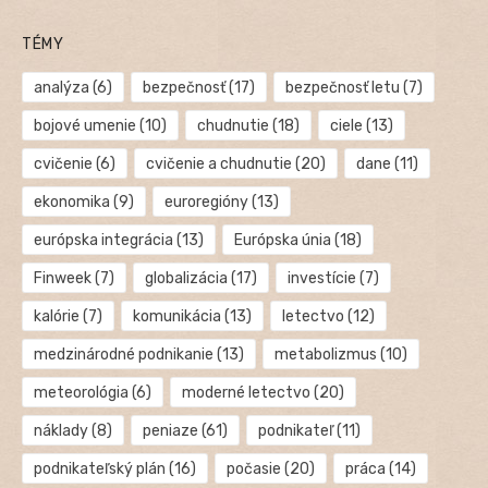
TÉMY
analýza
(6)
bezpečnosť
(17)
bezpečnosť letu
(7)
bojové umenie
(10)
chudnutie
(18)
ciele
(13)
cvičenie
(6)
cvičenie a chudnutie
(20)
dane
(11)
ekonomika
(9)
euroregióny
(13)
európska integrácia
(13)
Európska únia
(18)
Finweek
(7)
globalizácia
(17)
investície
(7)
kalórie
(7)
komunikácia
(13)
letectvo
(12)
medzinárodné podnikanie
(13)
metabolizmus
(10)
meteorológia
(6)
moderné letectvo
(20)
náklady
(8)
peniaze
(61)
podnikateľ
(11)
podnikateľský plán
(16)
počasie
(20)
práca
(14)