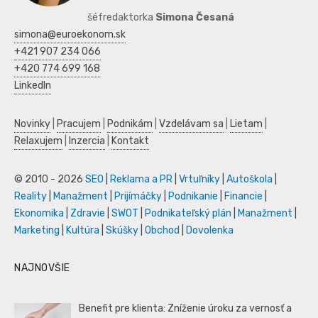
šéfredaktorka
Simona Česaná
simona@euroekonom.sk
+421 907 234 066
+420 774 699 168
LinkedIn
Novinky
|
Pracujem
|
Podnikám
|
Vzdelávam sa
|
Lietam
|
Relaxujem
|
Inzercia
|
Kontakt
© 2010 - 2026
SEO
|
Reklama a PR
|
Vrtuľníky
|
Autoškola
|
Reality
|
Manažment
|
Prijímáčky
|
Podnikanie
|
Financie
|
Ekonomika
|
Zdravie
|
SWOT
|
Podnikateľský plán
|
Manažment
|
Marketing
|
Kultúra
|
Skúšky
|
Obchod
|
Dovolenka
NAJNOVŠIE
Benefit pre klienta: Zníženie úroku za vernosť a