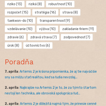
riziko
(13)
riziká
(8)
robustnosť
(10)
rozpočet
(15)
stratégia
(16)
strava
(8)
taekwon-do
(10)
transparentnosť
(9)
vzdelávanie
(10)
výživa
(10)
zakladanie firiem
(11)
zdravie
(6)
zdravá strava
(7)
zodpovednosť
(7)
úrok
(8)
účtovníctvo
(6)
Poradňa
7. apríla
:
Artemis 2 je krásna pripomienka, že aj tie najväčšie
sny sa môžu stať realitou, keď sa ľudia nevzdaj...
2. apríla
:
Najkrajšie na Artemis 2 je to, že za týmto štartom
nestojí len technika, ale obrovská spolupráca ľud...
2. apríla
:
Artemis 2 je dôležitá najmä tým, že prinesie cenné