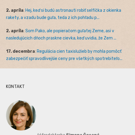
2. apríla
:
Hej, keď si budú astronauti robiť selfíčka z okienka
rakety, a vzadu bude guľa, teda z ich pohľadu p...
2. apríla
:
Som Pako, ale popieračom guľatej Zeme, asi v
nasledujúcich dňoch praskne cievka, keď uvidia, že Zem ...
17. decembra
:
Regulácia cien taxislužieb by mohla pomôcť
zabezpečiť spravodlivejšie ceny pre všetkých spotrebiteľo...
KONTAKT