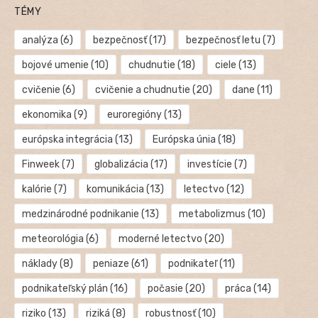
TÉMY
analýza
(6)
bezpečnosť
(17)
bezpečnosť letu
(7)
bojové umenie
(10)
chudnutie
(18)
ciele
(13)
cvičenie
(6)
cvičenie a chudnutie
(20)
dane
(11)
ekonomika
(9)
euroregióny
(13)
európska integrácia
(13)
Európska únia
(18)
Finweek
(7)
globalizácia
(17)
investície
(7)
kalórie
(7)
komunikácia
(13)
letectvo
(12)
medzinárodné podnikanie
(13)
metabolizmus
(10)
meteorológia
(6)
moderné letectvo
(20)
náklady
(8)
peniaze
(61)
podnikateľ
(11)
podnikateľský plán
(16)
počasie
(20)
práca
(14)
riziko
(13)
riziká
(8)
robustnosť
(10)