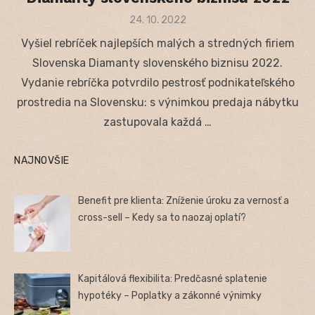
Posted
24. 10. 2022
on
Vyšiel rebríček najlepších malých a stredných firiem
Slovenska Diamanty slovenského biznisu 2022.
Vydanie rebríčka potvrdilo pestrosť podnikateľského
prostredia na Slovensku: s výnimkou predaja nábytku
zastupovala každá …
NAJNOVŠIE
Benefit pre klienta: Zníženie úroku za vernosť a
cross-sell – Kedy sa to naozaj oplatí?
Kapitálová flexibilita: Predčasné splatenie
hypotéky – Poplatky a zákonné výnimky