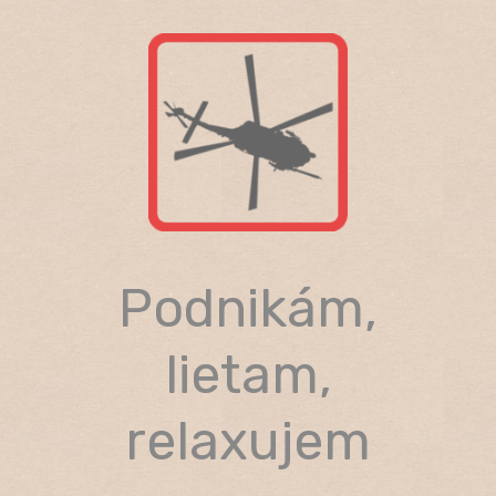
Skip
to
content
Podnikám,
lietam,
relaxujem