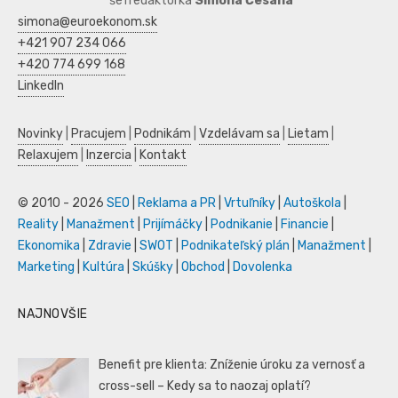
šéfredaktorka
Simona Česaná
simona@euroekonom.sk
+421 907 234 066
+420 774 699 168
LinkedIn
Novinky
|
Pracujem
|
Podnikám
|
Vzdelávam sa
|
Lietam
|
Relaxujem
|
Inzercia
|
Kontakt
© 2010 - 2026
SEO
|
Reklama a PR
|
Vrtuľníky
|
Autoškola
|
Reality
|
Manažment
|
Prijímáčky
|
Podnikanie
|
Financie
|
Ekonomika
|
Zdravie
|
SWOT
|
Podnikateľský plán
|
Manažment
|
Marketing
|
Kultúra
|
Skúšky
|
Obchod
|
Dovolenka
NAJNOVŠIE
Benefit pre klienta: Zníženie úroku za vernosť a
cross-sell – Kedy sa to naozaj oplatí?