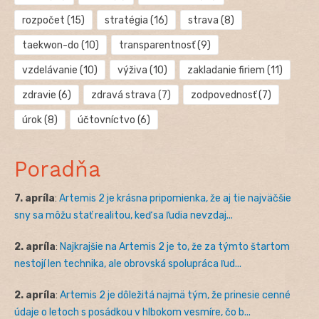
rozpočet
(15)
stratégia
(16)
strava
(8)
taekwon-do
(10)
transparentnosť
(9)
vzdelávanie
(10)
výživa
(10)
zakladanie firiem
(11)
zdravie
(6)
zdravá strava
(7)
zodpovednosť
(7)
úrok
(8)
účtovníctvo
(6)
Poradňa
7. apríla
:
Artemis 2 je krásna pripomienka, že aj tie najväčšie
sny sa môžu stať realitou, keď sa ľudia nevzdaj...
2. apríla
:
Najkrajšie na Artemis 2 je to, že za týmto štartom
nestojí len technika, ale obrovská spolupráca ľud...
2. apríla
:
Artemis 2 je dôležitá najmä tým, že prinesie cenné
údaje o letoch s posádkou v hlbokom vesmíre, čo b...