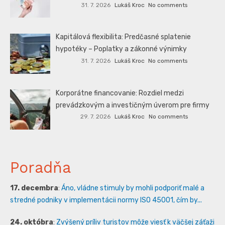
31. 7. 2026
Lukáš Kroc
No comments
Kapitálová flexibilita: Predčasné splatenie
hypotéky – Poplatky a zákonné výnimky
31. 7. 2026
Lukáš Kroc
No comments
Korporátne financovanie: Rozdiel medzi
prevádzkovým a investičným úverom pre firmy
29. 7. 2026
Lukáš Kroc
No comments
Poradňa
17. decembra
:
Áno, vládne stimuly by mohli podporiť malé a
stredné podniky v implementácii normy ISO 45001, čím by...
24. októbra
:
Zvýšený príliv turistov môže viesť k väčšej záťaži