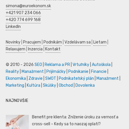
simona@euroekonom.sk
+421 907 234 066
+420 774 699 168
LinkedIn
Novinky
|
Pracujem
|
Podnikám
|
Vzdelávam sa
|
Lietam
|
Relaxujem
|
Inzercia
|
Kontakt
© 2010 - 2026
SEO
|
Reklama a PR
|
Vrtuľníky
|
Autoškola
|
Reality
|
Manažment
|
Prijímáčky
|
Podnikanie
|
Financie
|
Ekonomika
|
Zdravie
|
SWOT
|
Podnikateľský plán
|
Manažment
|
Marketing
|
Kultúra
|
Skúšky
|
Obchod
|
Dovolenka
NAJNOVŠIE
Benefit pre klienta: Zníženie úroku za vernosť a
cross-sell – Kedy sa to naozaj oplatí?