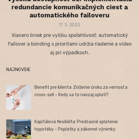
redundancie komunikačných ciest a
automatického failoveru
Posted
17. 5. 2025
on
Viacero liniek pre vyššiu spoľahlivosť: automatický
failover a bonding s prioritami udržia riadenie a video
aj pri výpadkoch.
NAJNOVŠIE
Benefit pre klienta: Zníženie úroku za vernosť a
cross-sell – Kedy sa to naozaj oplatí?
Kapitálová flexibilita: Predčasné splatenie
hypotéky – Poplatky a zákonné výnimky