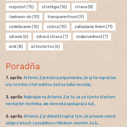
rozpočet
(15)
stratégia
(16)
strava
(8)
taekwon-do
(10)
transparentnosť
(9)
vzdelávanie
(10)
výživa
(10)
zakladanie firiem
(11)
zdravie
(6)
zdravá strava
(7)
zodpovednosť
(7)
úrok
(8)
účtovníctvo
(6)
Poradňa
7. apríla
:
Artemis 2 je krásna pripomienka, že aj tie najväčšie
sny sa môžu stať realitou, keď sa ľudia nevzdaj...
2. apríla
:
Najkrajšie na Artemis 2 je to, že za týmto štartom
nestojí len technika, ale obrovská spolupráca ľud...
2. apríla
:
Artemis 2 je dôležitá najmä tým, že prinesie cenné
údaje o letoch s posádkou v hlbokom vesmíre, čo b...