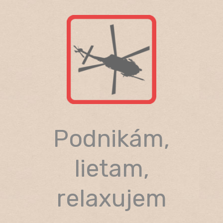
Skip
to
content
Podnikám,
lietam,
relaxujem