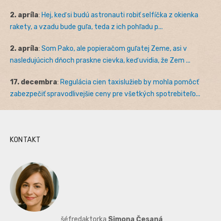
2. apríla
:
Hej, keď si budú astronauti robiť selfíčka z okienka
rakety, a vzadu bude guľa, teda z ich pohľadu p...
2. apríla
:
Som Pako, ale popieračom guľatej Zeme, asi v
nasledujúcich dňoch praskne cievka, keď uvidia, že Zem ...
17. decembra
:
Regulácia cien taxislužieb by mohla pomôcť
zabezpečiť spravodlivejšie ceny pre všetkých spotrebiteľo...
KONTAKT
šéfredaktorka
Simona Česaná