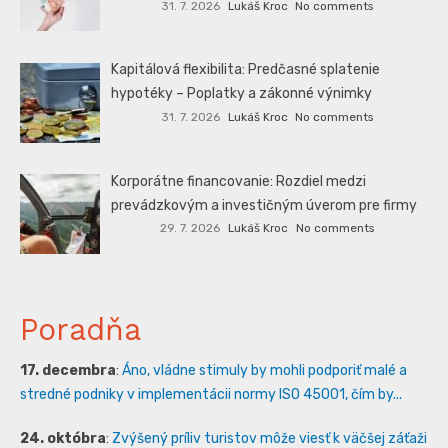
31. 7. 2026
Lukáš Kroc
No comments
Kapitálová flexibilita: Predčasné splatenie
hypotéky – Poplatky a zákonné výnimky
31. 7. 2026
Lukáš Kroc
No comments
Korporátne financovanie: Rozdiel medzi
prevádzkovým a investičným úverom pre firmy
29. 7. 2026
Lukáš Kroc
No comments
Poradňa
17. decembra
:
Áno, vládne stimuly by mohli podporiť malé a
stredné podniky v implementácii normy ISO 45001, čím by...
24. októbra
:
Zvýšený príliv turistov môže viesť k väčšej záťaži