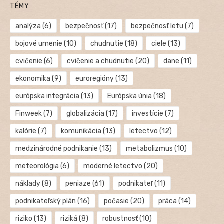
TÉMY
analýza
(6)
bezpečnosť
(17)
bezpečnosť letu
(7)
bojové umenie
(10)
chudnutie
(18)
ciele
(13)
cvičenie
(6)
cvičenie a chudnutie
(20)
dane
(11)
ekonomika
(9)
euroregióny
(13)
európska integrácia
(13)
Európska únia
(18)
Finweek
(7)
globalizácia
(17)
investície
(7)
kalórie
(7)
komunikácia
(13)
letectvo
(12)
medzinárodné podnikanie
(13)
metabolizmus
(10)
meteorológia
(6)
moderné letectvo
(20)
náklady
(8)
peniaze
(61)
podnikateľ
(11)
podnikateľský plán
(16)
počasie
(20)
práca
(14)
riziko
(13)
riziká
(8)
robustnosť
(10)