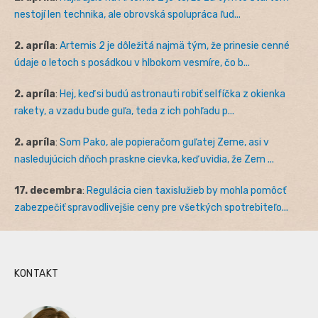
nestojí len technika, ale obrovská spolupráca ľud...
2. apríla
:
Artemis 2 je dôležitá najmä tým, že prinesie cenné
údaje o letoch s posádkou v hlbokom vesmíre, čo b...
2. apríla
:
Hej, keď si budú astronauti robiť selfíčka z okienka
rakety, a vzadu bude guľa, teda z ich pohľadu p...
2. apríla
:
Som Pako, ale popieračom guľatej Zeme, asi v
nasledujúcich dňoch praskne cievka, keď uvidia, že Zem ...
17. decembra
:
Regulácia cien taxislužieb by mohla pomôcť
zabezpečiť spravodlivejšie ceny pre všetkých spotrebiteľo...
KONTAKT