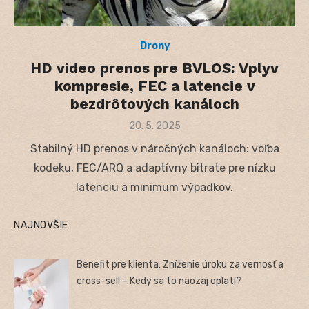
Drony
HD video prenos pre BVLOS: Vplyv
kompresie, FEC a latencie v
bezdrôtových kanáloch
Posted
20. 5. 2025
on
Stabilný HD prenos v náročných kanáloch: voľba
kodeku, FEC/ARQ a adaptívny bitrate pre nízku
latenciu a minimum výpadkov.
NAJNOVŠIE
Benefit pre klienta: Zníženie úroku za vernosť a
cross-sell – Kedy sa to naozaj oplatí?