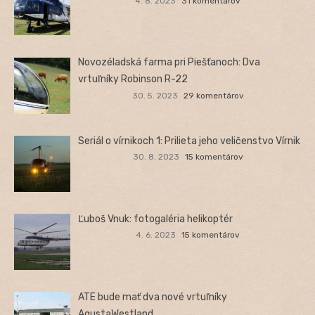
4. 8. 2023
31 komentárov
Novozéladská farma pri Piešťanoch: Dva
vrtuľníky Robinson R-22
30. 5. 2023
29 komentárov
Seriál o vírnikoch 1: Prilieta jeho veličenstvo Vírnik
30. 8. 2023
15 komentárov
Ľuboš Vnuk: fotogaléria helikoptér
4. 6. 2023
15 komentárov
ATE bude mať dva nové vrtuľníky
AgustaWestland