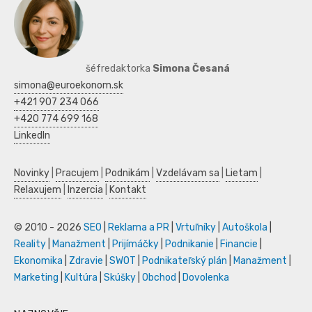
šéfredaktorka
Simona Česaná
simona@euroekonom.sk
+421 907 234 066
+420 774 699 168
LinkedIn
Novinky
|
Pracujem
|
Podnikám
|
Vzdelávam sa
|
Lietam
|
Relaxujem
|
Inzercia
|
Kontakt
© 2010 - 2026
SEO
|
Reklama a PR
|
Vrtuľníky
|
Autoškola
|
Reality
|
Manažment
|
Prijímáčky
|
Podnikanie
|
Financie
|
Ekonomika
|
Zdravie
|
SWOT
|
Podnikateľský plán
|
Manažment
|
Marketing
|
Kultúra
|
Skúšky
|
Obchod
|
Dovolenka