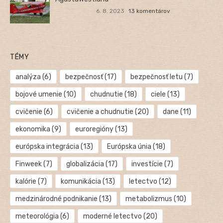
6. 8. 2023
13 komentárov
TÉMY
analýza
(6)
bezpečnosť
(17)
bezpečnosť letu
(7)
bojové umenie
(10)
chudnutie
(18)
ciele
(13)
cvičenie
(6)
cvičenie a chudnutie
(20)
dane
(11)
ekonomika
(9)
euroregióny
(13)
európska integrácia
(13)
Európska únia
(18)
Finweek
(7)
globalizácia
(17)
investície
(7)
kalórie
(7)
komunikácia
(13)
letectvo
(12)
medzinárodné podnikanie
(13)
metabolizmus
(10)
meteorológia
(6)
moderné letectvo
(20)