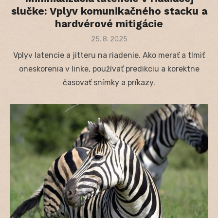
slučke: Vplyv komunikačného stacku a
hardvérové mitigácie
Posted
25. 8. 2025
on
Vplyv latencie a jitteru na riadenie. Ako merať a tlmiť
oneskorenia v linke, používať predikciu a korektne
časovať snímky a príkazy.