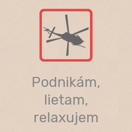
Skip
to
content
Podnikám,
lietam,
relaxujem