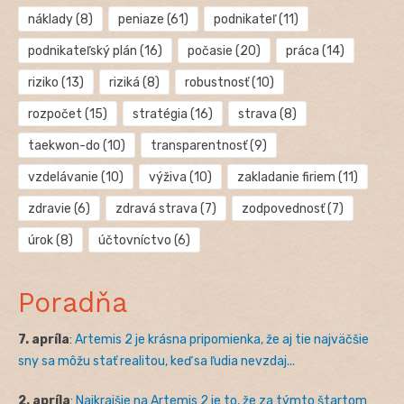
náklady
(8)
peniaze
(61)
podnikateľ
(11)
podnikateľský plán
(16)
počasie
(20)
práca
(14)
riziko
(13)
riziká
(8)
robustnosť
(10)
rozpočet
(15)
stratégia
(16)
strava
(8)
taekwon-do
(10)
transparentnosť
(9)
vzdelávanie
(10)
výživa
(10)
zakladanie firiem
(11)
zdravie
(6)
zdravá strava
(7)
zodpovednosť
(7)
úrok
(8)
účtovníctvo
(6)
Poradňa
7. apríla
:
Artemis 2 je krásna pripomienka, že aj tie najväčšie
sny sa môžu stať realitou, keď sa ľudia nevzdaj...
2. apríla
:
Najkrajšie na Artemis 2 je to, že za týmto štartom