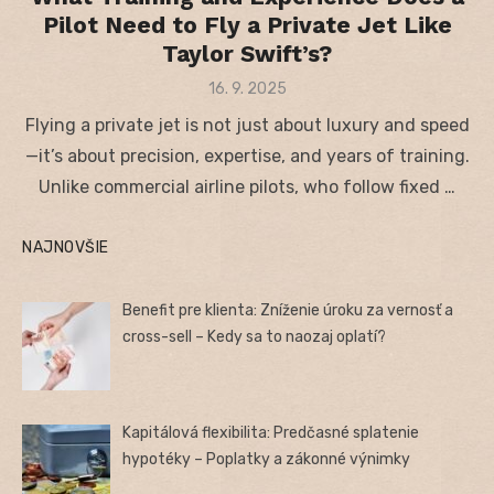
Pilot Need to Fly a Private Jet Like
Taylor Swift’s?
Posted
16. 9. 2025
on
Flying a private jet is not just about luxury and speed
—it’s about precision, expertise, and years of training.
Unlike commercial airline pilots, who follow fixed …
NAJNOVŠIE
Benefit pre klienta: Zníženie úroku za vernosť a
cross-sell – Kedy sa to naozaj oplatí?
Kapitálová flexibilita: Predčasné splatenie
hypotéky – Poplatky a zákonné výnimky