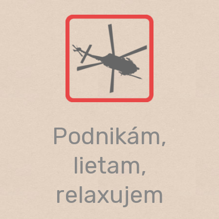
Skip
to
content
Podnikám,
lietam,
relaxujem