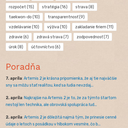
rozpočet
(15)
stratégia
(16)
strava
(8)
taekwon-do
(10)
transparentnosť
(9)
vzdelávanie
(10)
výživa
(10)
zakladanie firiem
(11)
zdravie
(6)
zdravá strava
(7)
zodpovednosť
(7)
úrok
(8)
účtovníctvo
(6)
Poradňa
7. apríla
:
Artemis 2 je krásna pripomienka, že aj tie najväčšie
sny sa môžu stať realitou, keď sa ľudia nevzdaj...
2. apríla
:
Najkrajšie na Artemis 2 je to, že za týmto štartom
nestojí len technika, ale obrovská spolupráca ľud...
2. apríla
:
Artemis 2 je dôležitá najmä tým, že prinesie cenné
údaje o letoch s posádkou v hlbokom vesmíre, čo b...