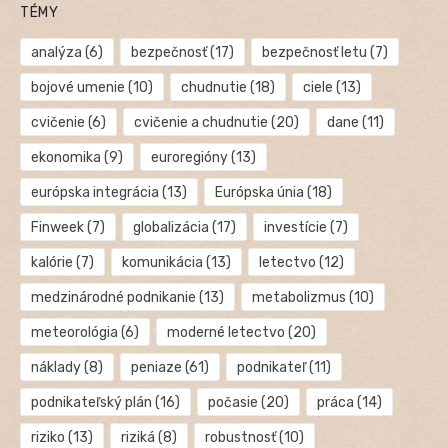
TÉMY
analýza
(6)
bezpečnosť
(17)
bezpečnosť letu
(7)
bojové umenie
(10)
chudnutie
(18)
ciele
(13)
cvičenie
(6)
cvičenie a chudnutie
(20)
dane
(11)
ekonomika
(9)
euroregióny
(13)
európska integrácia
(13)
Európska únia
(18)
Finweek
(7)
globalizácia
(17)
investície
(7)
kalórie
(7)
komunikácia
(13)
letectvo
(12)
medzinárodné podnikanie
(13)
metabolizmus
(10)
meteorológia
(6)
moderné letectvo
(20)
náklady
(8)
peniaze
(61)
podnikateľ
(11)
podnikateľský plán
(16)
počasie
(20)
práca
(14)
riziko
(13)
riziká
(8)
robustnosť
(10)