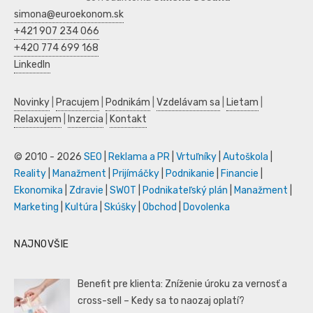
simona@euroekonom.sk
+421 907 234 066
+420 774 699 168
LinkedIn
Novinky
|
Pracujem
|
Podnikám
|
Vzdelávam sa
|
Lietam
|
Relaxujem
|
Inzercia
|
Kontakt
© 2010 - 2026
SEO
|
Reklama a PR
|
Vrtuľníky
|
Autoškola
|
Reality
|
Manažment
|
Prijímáčky
|
Podnikanie
|
Financie
|
Ekonomika
|
Zdravie
|
SWOT
|
Podnikateľský plán
|
Manažment
|
Marketing
|
Kultúra
|
Skúšky
|
Obchod
|
Dovolenka
NAJNOVŠIE
Benefit pre klienta: Zníženie úroku za vernosť a
cross-sell – Kedy sa to naozaj oplatí?