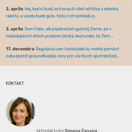
2. apríla
:
Hej, keď si budú astronauti robiť selfíčka z okienka
rakety, a vzadu bude guľa, teda z ich pohľadu p...
2. apríla
:
Som Pako, ale popieračom guľatej Zeme, asi v
nasledujúcich dňoch praskne cievka, keď uvidia, že Zem ...
17. decembra
:
Regulácia cien taxislužieb by mohla pomôcť
zabezpečiť spravodlivejšie ceny pre všetkých spotrebiteľo...
KONTAKT
šéfredaktorka
Simona Česaná