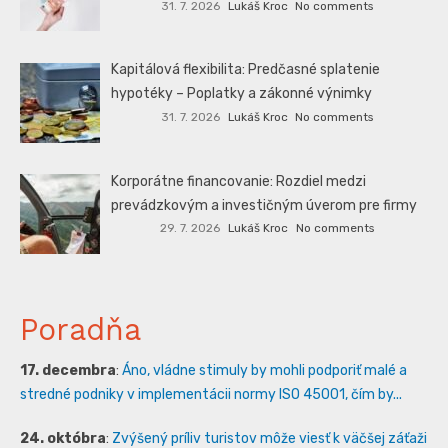
31. 7. 2026
Lukáš Kroc
No comments
Kapitálová flexibilita: Predčasné splatenie
hypotéky – Poplatky a zákonné výnimky
31. 7. 2026
Lukáš Kroc
No comments
Korporátne financovanie: Rozdiel medzi
prevádzkovým a investičným úverom pre firmy
29. 7. 2026
Lukáš Kroc
No comments
Poradňa
17. decembra
:
Áno, vládne stimuly by mohli podporiť malé a
stredné podniky v implementácii normy ISO 45001, čím by...
24. októbra
:
Zvýšený príliv turistov môže viesť k väčšej záťaži