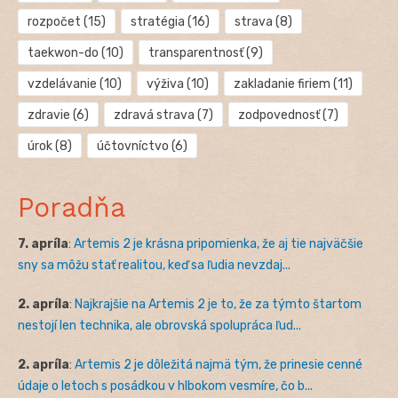
rozpočet
(15)
stratégia
(16)
strava
(8)
taekwon-do
(10)
transparentnosť
(9)
vzdelávanie
(10)
výživa
(10)
zakladanie firiem
(11)
zdravie
(6)
zdravá strava
(7)
zodpovednosť
(7)
úrok
(8)
účtovníctvo
(6)
Poradňa
7. apríla
:
Artemis 2 je krásna pripomienka, že aj tie najväčšie
sny sa môžu stať realitou, keď sa ľudia nevzdaj...
2. apríla
:
Najkrajšie na Artemis 2 je to, že za týmto štartom
nestojí len technika, ale obrovská spolupráca ľud...
2. apríla
:
Artemis 2 je dôležitá najmä tým, že prinesie cenné
údaje o letoch s posádkou v hlbokom vesmíre, čo b...