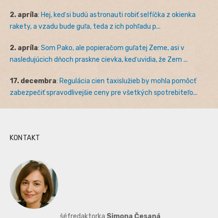
2. apríla
:
Hej, keď si budú astronauti robiť selfíčka z okienka
rakety, a vzadu bude guľa, teda z ich pohľadu p...
2. apríla
:
Som Pako, ale popieračom guľatej Zeme, asi v
nasledujúcich dňoch praskne cievka, keď uvidia, že Zem ...
17. decembra
:
Regulácia cien taxislužieb by mohla pomôcť
zabezpečiť spravodlivejšie ceny pre všetkých spotrebiteľo...
KONTAKT
šéfredaktorka
Simona Česaná