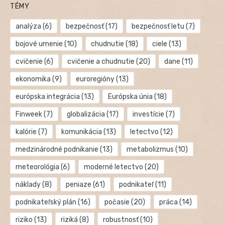
TÉMY
analýza
(6)
bezpečnosť
(17)
bezpečnosť letu
(7)
bojové umenie
(10)
chudnutie
(18)
ciele
(13)
cvičenie
(6)
cvičenie a chudnutie
(20)
dane
(11)
ekonomika
(9)
euroregióny
(13)
európska integrácia
(13)
Európska únia
(18)
Finweek
(7)
globalizácia
(17)
investície
(7)
kalórie
(7)
komunikácia
(13)
letectvo
(12)
medzinárodné podnikanie
(13)
metabolizmus
(10)
meteorológia
(6)
moderné letectvo
(20)
náklady
(8)
peniaze
(61)
podnikateľ
(11)
podnikateľský plán
(16)
počasie
(20)
práca
(14)
riziko
(13)
riziká
(8)
robustnosť
(10)