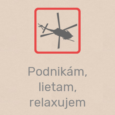
Skip
to
content
Podnikám,
lietam,
relaxujem