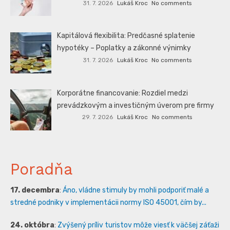
31. 7. 2026
Lukáš Kroc
No comments
Kapitálová flexibilita: Predčasné splatenie
hypotéky – Poplatky a zákonné výnimky
31. 7. 2026
Lukáš Kroc
No comments
Korporátne financovanie: Rozdiel medzi
prevádzkovým a investičným úverom pre firmy
29. 7. 2026
Lukáš Kroc
No comments
Poradňa
17. decembra
:
Áno, vládne stimuly by mohli podporiť malé a
stredné podniky v implementácii normy ISO 45001, čím by...
24. októbra
:
Zvýšený príliv turistov môže viesť k väčšej záťaži