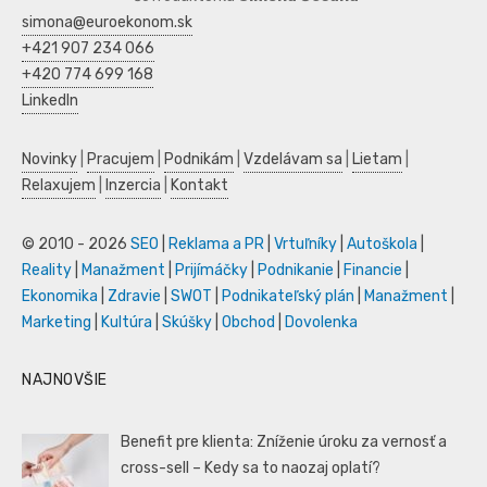
simona@euroekonom.sk
+421 907 234 066
+420 774 699 168
LinkedIn
Novinky
|
Pracujem
|
Podnikám
|
Vzdelávam sa
|
Lietam
|
Relaxujem
|
Inzercia
|
Kontakt
© 2010 - 2026
SEO
|
Reklama a PR
|
Vrtuľníky
|
Autoškola
|
Reality
|
Manažment
|
Prijímáčky
|
Podnikanie
|
Financie
|
Ekonomika
|
Zdravie
|
SWOT
|
Podnikateľský plán
|
Manažment
|
Marketing
|
Kultúra
|
Skúšky
|
Obchod
|
Dovolenka
NAJNOVŠIE
Benefit pre klienta: Zníženie úroku za vernosť a
cross-sell – Kedy sa to naozaj oplatí?