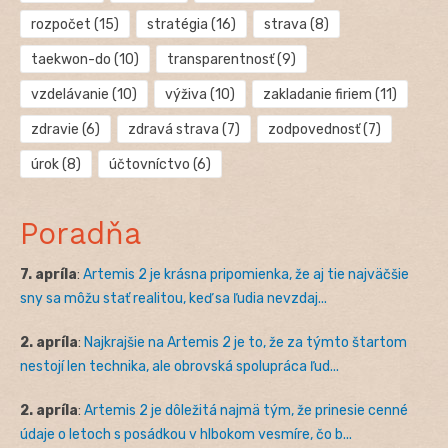
rozpočet
(15)
stratégia
(16)
strava
(8)
taekwon-do
(10)
transparentnosť
(9)
vzdelávanie
(10)
výživa
(10)
zakladanie firiem
(11)
zdravie
(6)
zdravá strava
(7)
zodpovednosť
(7)
úrok
(8)
účtovníctvo
(6)
Poradňa
7. apríla
:
Artemis 2 je krásna pripomienka, že aj tie najväčšie
sny sa môžu stať realitou, keď sa ľudia nevzdaj...
2. apríla
:
Najkrajšie na Artemis 2 je to, že za týmto štartom
nestojí len technika, ale obrovská spolupráca ľud...
2. apríla
:
Artemis 2 je dôležitá najmä tým, že prinesie cenné
údaje o letoch s posádkou v hlbokom vesmíre, čo b...