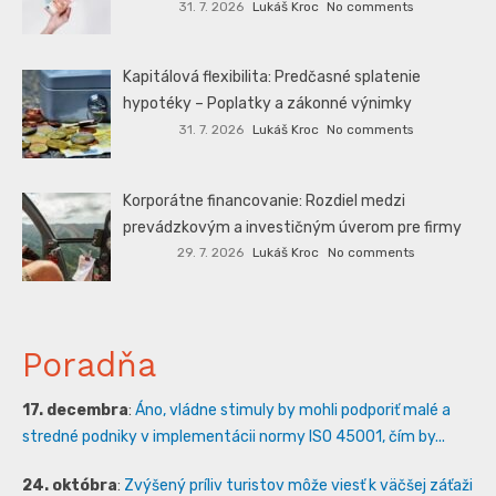
31. 7. 2026
Lukáš Kroc
No comments
Kapitálová flexibilita: Predčasné splatenie
hypotéky – Poplatky a zákonné výnimky
31. 7. 2026
Lukáš Kroc
No comments
Korporátne financovanie: Rozdiel medzi
prevádzkovým a investičným úverom pre firmy
29. 7. 2026
Lukáš Kroc
No comments
Poradňa
17. decembra
:
Áno, vládne stimuly by mohli podporiť malé a
stredné podniky v implementácii normy ISO 45001, čím by...
24. októbra
:
Zvýšený príliv turistov môže viesť k väčšej záťaži