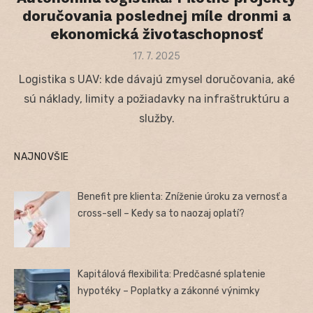
doručovania poslednej míle dronmi a
ekonomická životaschopnosť
Posted
17. 7. 2025
on
Logistika s UAV: kde dávajú zmysel doručovania, aké
sú náklady, limity a požiadavky na infraštruktúru a
služby.
NAJNOVŠIE
Benefit pre klienta: Zníženie úroku za vernosť a
cross-sell – Kedy sa to naozaj oplatí?
Kapitálová flexibilita: Predčasné splatenie
hypotéky – Poplatky a zákonné výnimky