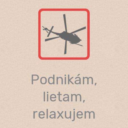
Skip
to
content
Podnikám,
lietam,
relaxujem