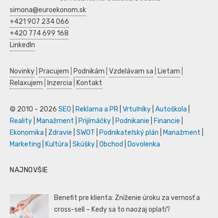
simona@euroekonom.sk
+421 907 234 066
+420 774 699 168
LinkedIn
Novinky
|
Pracujem
|
Podnikám
|
Vzdelávam sa
|
Lietam
|
Relaxujem
|
Inzercia
|
Kontakt
© 2010 - 2026
SEO
|
Reklama a PR
|
Vrtuľníky
|
Autoškola
|
Reality
|
Manažment
|
Prijímáčky
|
Podnikanie
|
Financie
|
Ekonomika
|
Zdravie
|
SWOT
|
Podnikateľský plán
|
Manažment
|
Marketing
|
Kultúra
|
Skúšky
|
Obchod
|
Dovolenka
NAJNOVŠIE
Benefit pre klienta: Zníženie úroku za vernosť a
cross-sell – Kedy sa to naozaj oplatí?