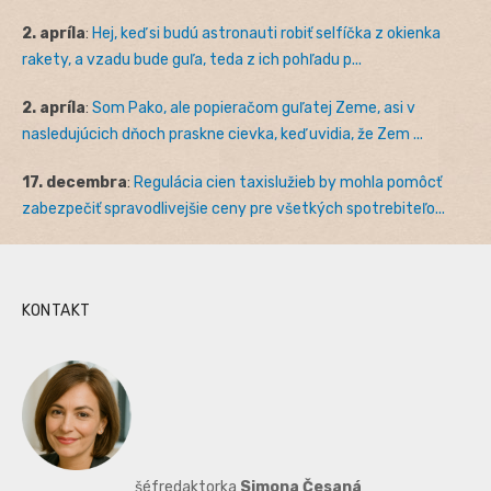
2. apríla
:
Hej, keď si budú astronauti robiť selfíčka z okienka
rakety, a vzadu bude guľa, teda z ich pohľadu p...
2. apríla
:
Som Pako, ale popieračom guľatej Zeme, asi v
nasledujúcich dňoch praskne cievka, keď uvidia, že Zem ...
17. decembra
:
Regulácia cien taxislužieb by mohla pomôcť
zabezpečiť spravodlivejšie ceny pre všetkých spotrebiteľo...
KONTAKT
šéfredaktorka
Simona Česaná