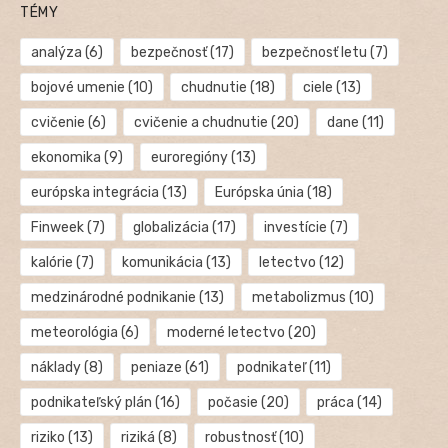
TÉMY
analýza
(6)
bezpečnosť
(17)
bezpečnosť letu
(7)
bojové umenie
(10)
chudnutie
(18)
ciele
(13)
cvičenie
(6)
cvičenie a chudnutie
(20)
dane
(11)
ekonomika
(9)
euroregióny
(13)
európska integrácia
(13)
Európska únia
(18)
Finweek
(7)
globalizácia
(17)
investície
(7)
kalórie
(7)
komunikácia
(13)
letectvo
(12)
medzinárodné podnikanie
(13)
metabolizmus
(10)
meteorológia
(6)
moderné letectvo
(20)
náklady
(8)
peniaze
(61)
podnikateľ
(11)
podnikateľský plán
(16)
počasie
(20)
práca
(14)
riziko
(13)
riziká
(8)
robustnosť
(10)