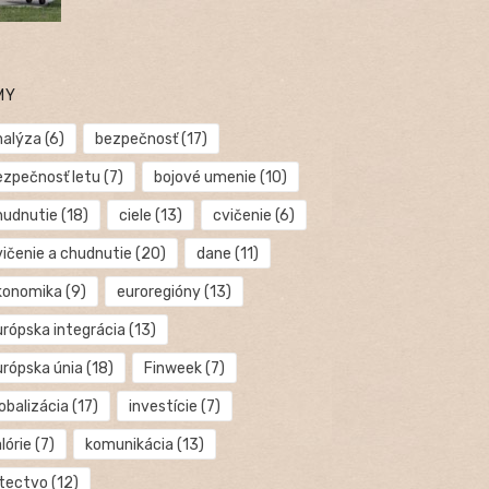
MY
nalýza
(6)
bezpečnosť
(17)
ezpečnosť letu
(7)
bojové umenie
(10)
hudnutie
(18)
ciele
(13)
cvičenie
(6)
vičenie a chudnutie
(20)
dane
(11)
konomika
(9)
euroregióny
(13)
urópska integrácia
(13)
urópska únia
(18)
Finweek
(7)
obalizácia
(17)
investície
(7)
lórie
(7)
komunikácia
(13)
etectvo
(12)