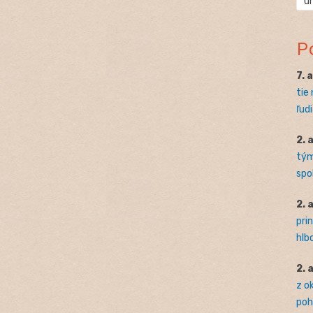
ú
P
7. 
tie
ľudi
2. 
tým
spo
2. 
pri
hlb
2. 
z o
pohľ