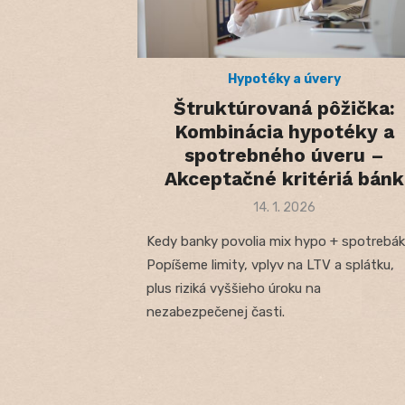
Hypotéky a úvery
Štruktúrovaná pôžička:
Kombinácia hypotéky a
spotrebného úveru –
Akceptačné kritériá bánk
Posted
14. 1. 2026
on
Kedy banky povolia mix hypo + spotrebá
Popíšeme limity, vplyv na LTV a splátku,
plus riziká vyššieho úroku na
nezabezpečenej časti.