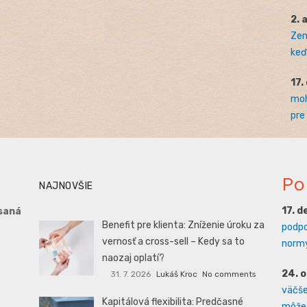
2. 
Zem
keď 
17.
moh
pre
Po
NAJNOVŠIE
17. 
saná
Benefit pre klienta: Zníženie úroku za
podpo
vernosť a cross-sell – Kedy sa to
normy
naozaj oplatí?
24. 
31. 7. 2026
Lukáš Kroc
No comments
väčšej
Kapitálová flexibilita: Predčasné
môže 