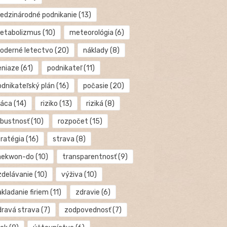
edzinárodné podnikanie
(13)
etabolizmus
(10)
meteorológia
(6)
oderné letectvo
(20)
náklady
(8)
eniaze
(61)
podnikateľ
(11)
odnikateľský plán
(16)
počasie
(20)
ráca
(14)
riziko
(13)
riziká
(8)
obustnosť
(10)
rozpočet
(15)
tratégia
(16)
strava
(8)
aekwon-do
(10)
transparentnosť
(9)
zdelávanie
(10)
výživa
(10)
kladanie firiem
(11)
zdravie
(6)
dravá strava
(7)
zodpovednosť
(7)