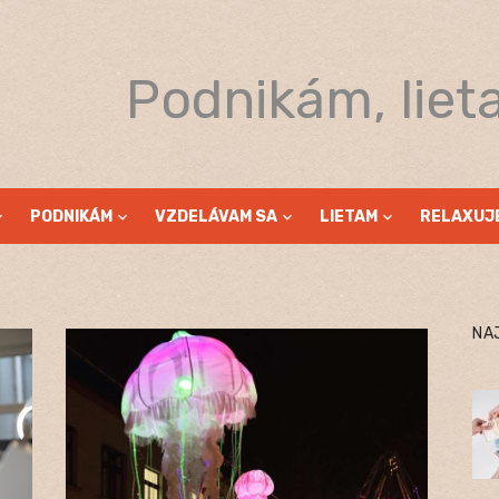
Podnikám, liet
PODNIKÁM
VZDELÁVAM SA
LIETAM
RELAXUJ
NA