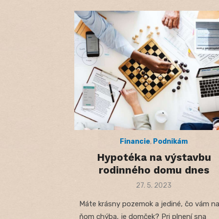
Financie
,
Podnikám
Hypotéka na výstavbu
rodinného domu dnes
Posted
27. 5. 2023
on
Máte krásny pozemok a jediné, čo vám n
ňom chýba, je domček? Pri plnení sna