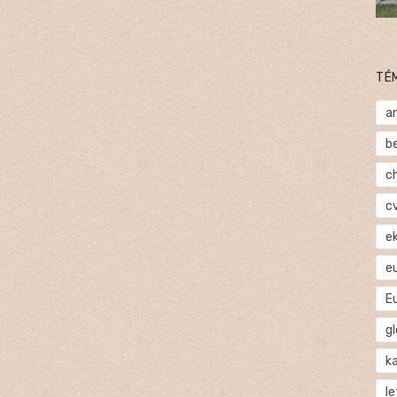
TÉ
a
b
c
c
e
e
E
gl
ka
l