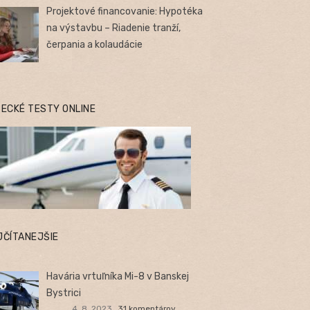
Projektové financovanie: Hypotéka
na výstavbu – Riadenie tranží,
čerpania a kolaudácie
TECKÉ TESTY ONLINE
JČÍTANEJŠIE
Havária vrtuľníka Mi-8 v Banskej
Bystrici
4. 8. 2023
31 komentárov