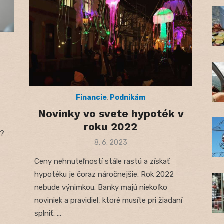
Financie
,
Podnikám
Novinky vo svete hypoték v
roku 2022
k?
Posted
8. 6. 2023
on
Ceny nehnuteľností stále rastú a získať
hypotéku je čoraz náročnejšie. Rok 2022
nebude výnimkou. Banky majú niekoľko
noviniek a pravidiel, ktoré musíte pri žiadaní
splniť. …