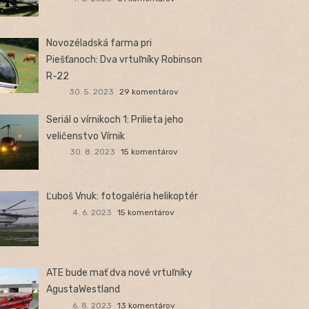
Novozéladská farma pri
Piešťanoch: Dva vrtuľníky Robinson
R-22
30. 5. 2023
29 komentárov
Seriál o vírnikoch 1: Prilieta jeho
veličenstvo Vírnik
30. 8. 2023
15 komentárov
Ľuboš Vnuk: fotogaléria helikoptér
4. 6. 2023
15 komentárov
ATE bude mať dva nové vrtuľníky
AgustaWestland
6. 8. 2023
13 komentárov