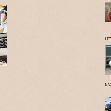
LE
NA
a