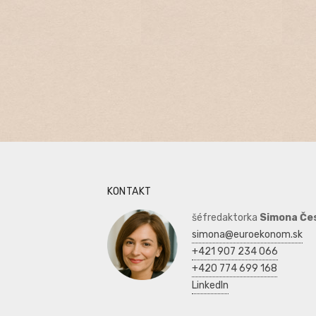
KONTAKT
šéfredaktorka
Simona Če
simona@euroekonom.sk
+421 907 234 066
+420 774 699 168
LinkedIn