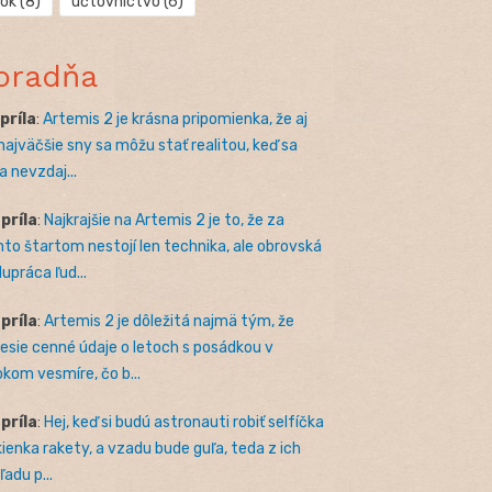
rok
(8)
účtovníctvo
(6)
oradňa
apríla
:
Artemis 2 je krásna pripomienka, že aj
 najväčšie sny sa môžu stať realitou, keď sa
a nevzdaj...
apríla
:
Najkrajšie na Artemis 2 je to, že za
to štartom nestojí len technika, ale obrovská
lupráca ľud...
apríla
:
Artemis 2 je dôležitá najmä tým, že
nesie cenné údaje o letoch s posádkou v
okom vesmíre, čo b...
apríla
:
Hej, keď si budú astronauti robiť selfíčka
kienka rakety, a vzadu bude guľa, teda z ich
adu p...