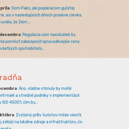
apríla
:
Som Pako, ale popieračom guľatej
e, asi v nasledujúcich dňoch praskne cievka,
uvidia, že Zem ...
 decembra
:
Regulácia cien taxislužieb by
la pomôcť zabezpečiť spravodlivejšie ceny
 všetkých spotrebiteľo...
radňa
decembra
:
Áno, vládne stimuly by mohli
riť malé a stredné podniky v implementácii
 ISO 45001, čím by...
októbra
:
Zvýšený príliv turistov môže viesť k
 záťaži na lokálne zdroje a infraštruktúru, čo
mať n...