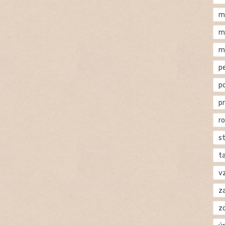
m
m
m
p
p
p
r
s
t
v
za
z