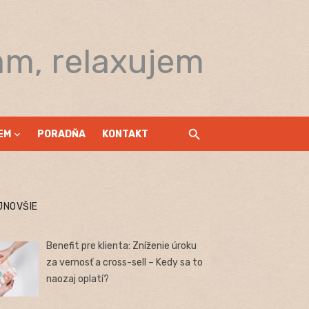
am, relaxujem
EM
PORADŇA
KONTAKT
JNOVŠIE
Benefit pre klienta: Zníženie úroku
za vernosť a cross-sell – Kedy sa to
naozaj oplatí?