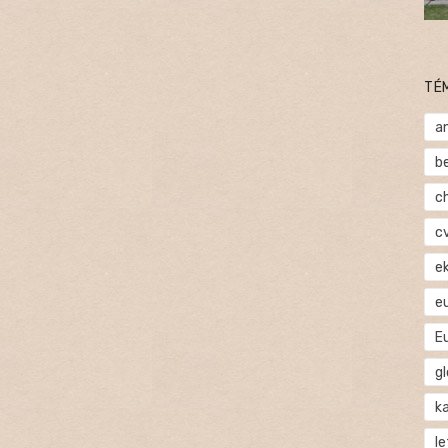
TÉ
a
b
c
c
e
e
E
gl
ka
l