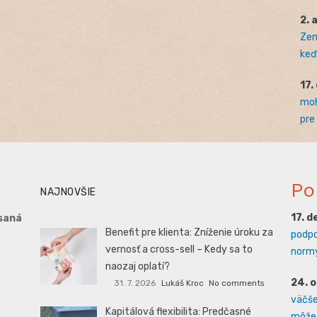
2. 
Zem
keď 
17.
moh
pre
Po
NAJNOVŠIE
17. 
saná
Benefit pre klienta: Zníženie úroku za
podpo
vernosť a cross-sell – Kedy sa to
normy
naozaj oplatí?
24. 
31. 7. 2026
Lukáš Kroc
No comments
väčšej
Kapitálová flexibilita: Predčasné
môže 