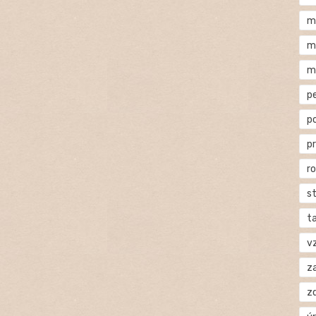
m
m
m
p
p
p
r
s
t
v
za
z