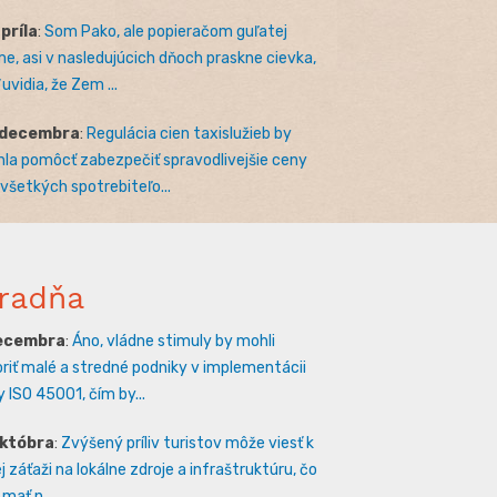
apríla
:
Som Pako, ale popieračom guľatej
e, asi v nasledujúcich dňoch praskne cievka,
uvidia, že Zem ...
 decembra
:
Regulácia cien taxislužieb by
la pomôcť zabezpečiť spravodlivejšie ceny
 všetkých spotrebiteľo...
radňa
decembra
:
Áno, vládne stimuly by mohli
riť malé a stredné podniky v implementácii
 ISO 45001, čím by...
októbra
:
Zvýšený príliv turistov môže viesť k
 záťaži na lokálne zdroje a infraštruktúru, čo
mať n...