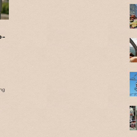
o-
ing