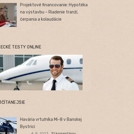
Projektové financovanie: Hypotéka
na výstavbu – Riadenie tranží,
čerpania a kolaudácie
TECKÉ TESTY ONLINE
JČÍTANEJŠIE
Havária vrtuľníka Mi-8 v Banskej
Bystrici
4. 8. 2023
31 komentárov