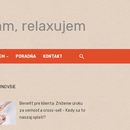
am, relaxujem
EM
PORADŇA
KONTAKT
JNOVŠIE
Benefit pre klienta: Zníženie úroku
za vernosť a cross-sell – Kedy sa to
naozaj oplatí?