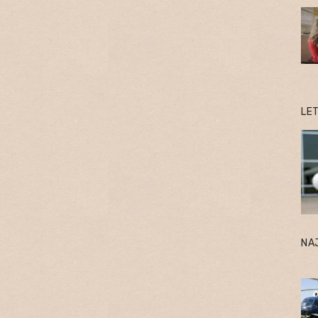
LE
NA