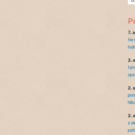
ú
P
7. 
tie
ľudi
2. 
tým
spo
2. 
pri
hlb
2. 
z o
pohľ