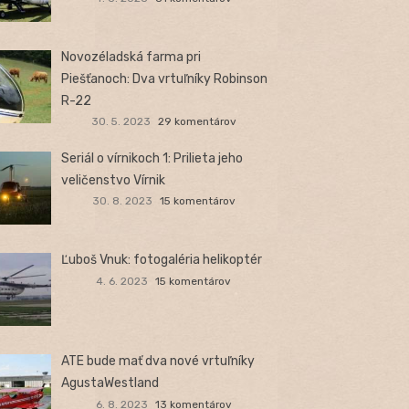
Novozéladská farma pri
Piešťanoch: Dva vrtuľníky Robinson
R-22
30. 5. 2023
29 komentárov
Seriál o vírnikoch 1: Prilieta jeho
veličenstvo Vírnik
30. 8. 2023
15 komentárov
Ľuboš Vnuk: fotogaléria helikoptér
4. 6. 2023
15 komentárov
ATE bude mať dva nové vrtuľníky
AgustaWestland
6. 8. 2023
13 komentárov