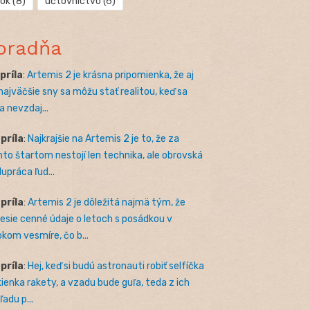
rok
(8)
účtovníctvo
(6)
oradňa
apríla
:
Artemis 2 je krásna pripomienka, že aj
 najväčšie sny sa môžu stať realitou, keď sa
a nevzdaj...
apríla
:
Najkrajšie na Artemis 2 je to, že za
to štartom nestojí len technika, ale obrovská
lupráca ľud...
apríla
:
Artemis 2 je dôležitá najmä tým, že
nesie cenné údaje o letoch s posádkou v
okom vesmíre, čo b...
apríla
:
Hej, keď si budú astronauti robiť selfíčka
kienka rakety, a vzadu bude guľa, teda z ich
adu p...