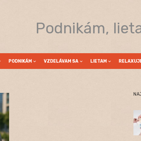
Podnikám, liet
PODNIKÁM
VZDELÁVAM SA
LIETAM
RELAXUJ
NA