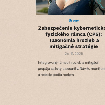
Drony
Zabezpečenie kybernetick
fyzického rámca (CPS):
Taxonómia hrozieb a
mitigačné stratégie
Posted
26. 11. 2025
on
Integrovaný rámec hrozieb a mitigácií
prepája safety a security. Návrh, monitor
a reakcie podľa noriem.