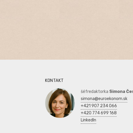
KONTAKT
šéfredaktorka
Simona Če
simona@euroekonom.sk
+421 907 234 066
+420 774 699 168
LinkedIn