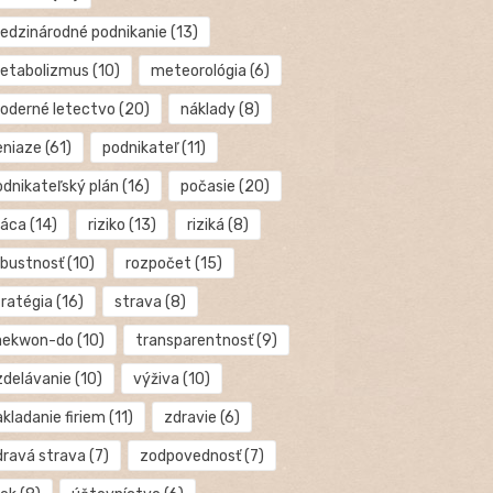
edzinárodné podnikanie
(13)
etabolizmus
(10)
meteorológia
(6)
oderné letectvo
(20)
náklady
(8)
eniaze
(61)
podnikateľ
(11)
odnikateľský plán
(16)
počasie
(20)
ráca
(14)
riziko
(13)
riziká
(8)
obustnosť
(10)
rozpočet
(15)
tratégia
(16)
strava
(8)
aekwon-do
(10)
transparentnosť
(9)
zdelávanie
(10)
výživa
(10)
kladanie firiem
(11)
zdravie
(6)
dravá strava
(7)
zodpovednosť
(7)