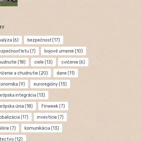
MY
nalýza
(6)
bezpečnosť
(17)
ezpečnosť letu
(7)
bojové umenie
(10)
hudnutie
(18)
ciele
(13)
cvičenie
(6)
vičenie a chudnutie
(20)
dane
(11)
konomika
(9)
euroregióny
(13)
urópska integrácia
(13)
urópska únia
(18)
Finweek
(7)
obalizácia
(17)
investície
(7)
lórie
(7)
komunikácia
(13)
etectvo
(12)