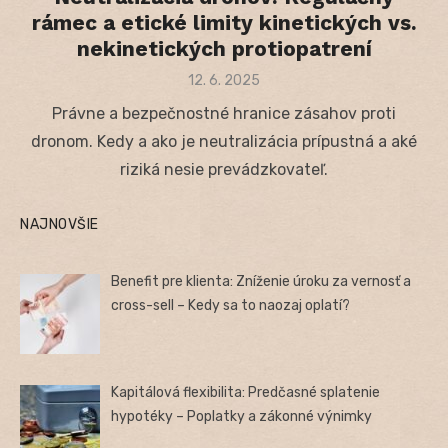
rámec a etické limity kinetických vs.
nekinetických protiopatrení
Posted
12. 6. 2025
on
Právne a bezpečnostné hranice zásahov proti
dronom. Kedy a ako je neutralizácia prípustná a aké
riziká nesie prevádzkovateľ.
NAJNOVŠIE
Benefit pre klienta: Zníženie úroku za vernosť a
cross-sell – Kedy sa to naozaj oplatí?
Kapitálová flexibilita: Predčasné splatenie
hypotéky – Poplatky a zákonné výnimky