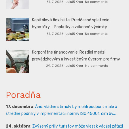
31. 7. 2026
Lukáš Kroc
No comments
Kapitálová flexibilita: Predčasné splatenie
hypotéky – Poplatky a zákonné výnimky
31. 7. 2026
Lukáš Kroc
No comments
Korporátne financovanie: Rozdiel medzi
prevádzkovým a investičným úverom pre firmy
29. 7. 2026
Lukáš Kroc
No comments
Poradňa
17. decembra
:
Áno, vládne stimuly by mohli podporiť malé a
stredné podniky v implementácii normy ISO 45001, čím by...
24. októbra
:
Zvýšený príliv turistov môže viesť k väčšej záťaži