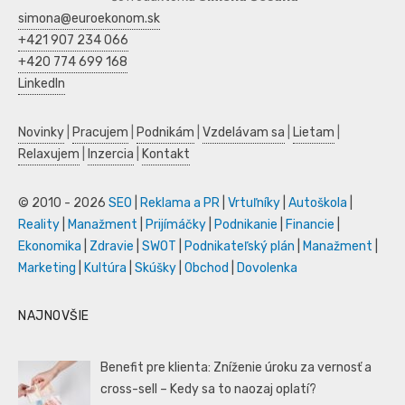
simona@euroekonom.sk
+421 907 234 066
+420 774 699 168
LinkedIn
Novinky
|
Pracujem
|
Podnikám
|
Vzdelávam sa
|
Lietam
|
Relaxujem
|
Inzercia
|
Kontakt
© 2010 - 2026
SEO
|
Reklama a PR
|
Vrtuľníky
|
Autoškola
|
Reality
|
Manažment
|
Prijímáčky
|
Podnikanie
|
Financie
|
Ekonomika
|
Zdravie
|
SWOT
|
Podnikateľský plán
|
Manažment
|
Marketing
|
Kultúra
|
Skúšky
|
Obchod
|
Dovolenka
NAJNOVŠIE
Benefit pre klienta: Zníženie úroku za vernosť a
cross-sell – Kedy sa to naozaj oplatí?