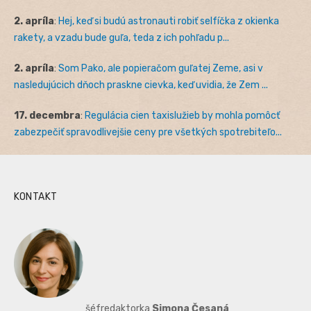
2. apríla
:
Hej, keď si budú astronauti robiť selfíčka z okienka
rakety, a vzadu bude guľa, teda z ich pohľadu p...
2. apríla
:
Som Pako, ale popieračom guľatej Zeme, asi v
nasledujúcich dňoch praskne cievka, keď uvidia, že Zem ...
17. decembra
:
Regulácia cien taxislužieb by mohla pomôcť
zabezpečiť spravodlivejšie ceny pre všetkých spotrebiteľo...
KONTAKT
šéfredaktorka
Simona Česaná