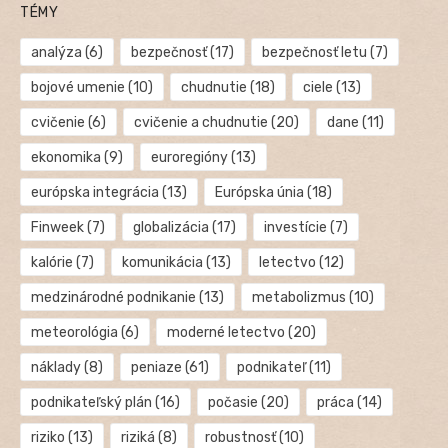
TÉMY
analýza
(6)
bezpečnosť
(17)
bezpečnosť letu
(7)
bojové umenie
(10)
chudnutie
(18)
ciele
(13)
cvičenie
(6)
cvičenie a chudnutie
(20)
dane
(11)
ekonomika
(9)
euroregióny
(13)
európska integrácia
(13)
Európska únia
(18)
Finweek
(7)
globalizácia
(17)
investície
(7)
kalórie
(7)
komunikácia
(13)
letectvo
(12)
medzinárodné podnikanie
(13)
metabolizmus
(10)
meteorológia
(6)
moderné letectvo
(20)
náklady
(8)
peniaze
(61)
podnikateľ
(11)
podnikateľský plán
(16)
počasie
(20)
práca
(14)
riziko
(13)
riziká
(8)
robustnosť
(10)