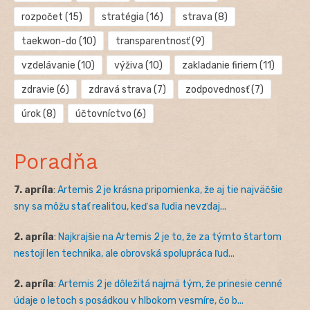
rozpočet
(15)
stratégia
(16)
strava
(8)
taekwon-do
(10)
transparentnosť
(9)
vzdelávanie
(10)
výživa
(10)
zakladanie firiem
(11)
zdravie
(6)
zdravá strava
(7)
zodpovednosť
(7)
úrok
(8)
účtovníctvo
(6)
Poradňa
7. apríla
:
Artemis 2 je krásna pripomienka, že aj tie najväčšie
sny sa môžu stať realitou, keď sa ľudia nevzdaj...
2. apríla
:
Najkrajšie na Artemis 2 je to, že za týmto štartom
nestojí len technika, ale obrovská spolupráca ľud...
2. apríla
:
Artemis 2 je dôležitá najmä tým, že prinesie cenné
údaje o letoch s posádkou v hlbokom vesmíre, čo b...