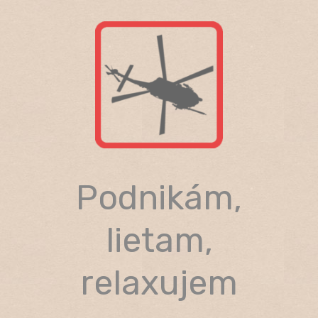
Skip
to
content
Podnikám,
lietam,
relaxujem