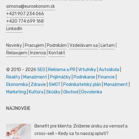
simona@euroekonom.sk
+421 907 234 066
+420 774 699 168
LinkedIn
Novinky
|
Pracujem
|
Podnikám
|
Vzdelávam sa
|
Lietam
|
Relaxujem
|
Inzercia
|
Kontakt
© 2010 - 2026
SEO
|
Reklama a PR
|
Vrtuľníky
|
Autoškola
|
Reality
|
Manažment
|
Prijímáčky
|
Podnikanie
|
Financie
|
Ekonomika
|
Zdravie
|
SWOT
|
Podnikateľský plán
|
Manažment
|
Marketing
|
Kultúra
|
Skúšky
|
Obchod
|
Dovolenka
NAJNOVŠIE
Benefit pre klienta: Zníženie úroku za vernosť a
cross-sell – Kedy sa to naozaj oplatí?