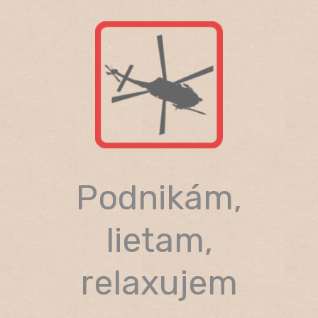
Skip
to
content
Podnikám,
lietam,
relaxujem