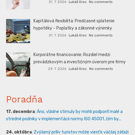
31. 7. 2026
Lukáš Kroc
No comments
Kapitálová flexibilita: Predčasné splatenie
hypotéky – Poplatky a zákonné výnimky
31. 7. 2026
Lukáš Kroc
No comments
Korporátne financovanie: Rozdiel medzi
prevádzkovým a investičným úverom pre firmy
29. 7. 2026
Lukáš Kroc
No comments
Poradňa
17. decembra
:
Áno, vládne stimuly by mohli podporiť malé a
stredné podniky v implementácii normy ISO 45001, čím by...
24. októbra
:
Zvýšený príliv turistov môže viesť k väčšej záťaži