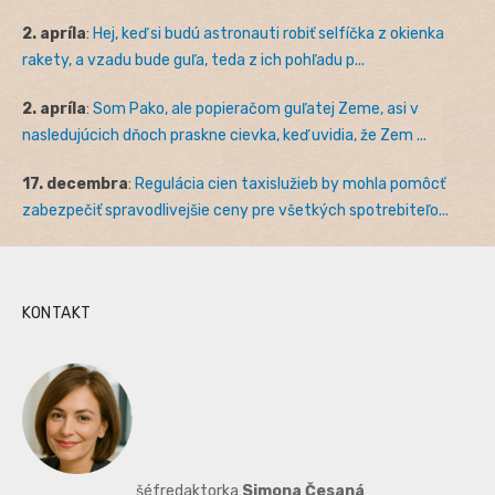
2. apríla
:
Hej, keď si budú astronauti robiť selfíčka z okienka
rakety, a vzadu bude guľa, teda z ich pohľadu p...
2. apríla
:
Som Pako, ale popieračom guľatej Zeme, asi v
nasledujúcich dňoch praskne cievka, keď uvidia, že Zem ...
17. decembra
:
Regulácia cien taxislužieb by mohla pomôcť
zabezpečiť spravodlivejšie ceny pre všetkých spotrebiteľo...
KONTAKT
šéfredaktorka
Simona Česaná