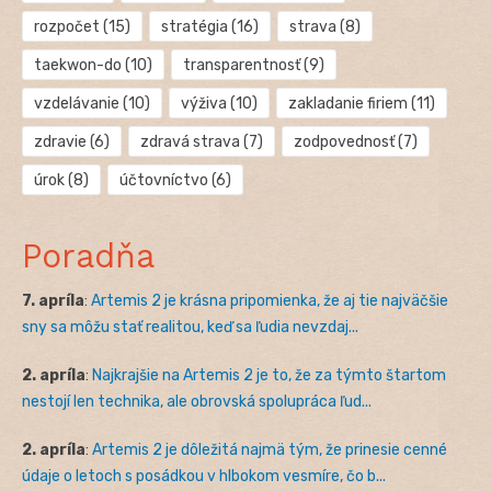
rozpočet
(15)
stratégia
(16)
strava
(8)
taekwon-do
(10)
transparentnosť
(9)
vzdelávanie
(10)
výživa
(10)
zakladanie firiem
(11)
zdravie
(6)
zdravá strava
(7)
zodpovednosť
(7)
úrok
(8)
účtovníctvo
(6)
Poradňa
7. apríla
:
Artemis 2 je krásna pripomienka, že aj tie najväčšie
sny sa môžu stať realitou, keď sa ľudia nevzdaj...
2. apríla
:
Najkrajšie na Artemis 2 je to, že za týmto štartom
nestojí len technika, ale obrovská spolupráca ľud...
2. apríla
:
Artemis 2 je dôležitá najmä tým, že prinesie cenné
údaje o letoch s posádkou v hlbokom vesmíre, čo b...