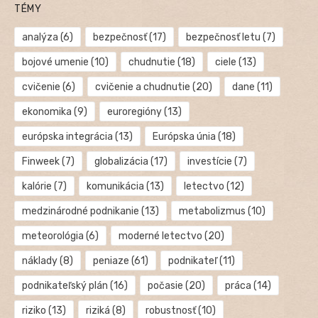
TÉMY
analýza
(6)
bezpečnosť
(17)
bezpečnosť letu
(7)
bojové umenie
(10)
chudnutie
(18)
ciele
(13)
cvičenie
(6)
cvičenie a chudnutie
(20)
dane
(11)
ekonomika
(9)
euroregióny
(13)
európska integrácia
(13)
Európska únia
(18)
Finweek
(7)
globalizácia
(17)
investície
(7)
kalórie
(7)
komunikácia
(13)
letectvo
(12)
medzinárodné podnikanie
(13)
metabolizmus
(10)
meteorológia
(6)
moderné letectvo
(20)
náklady
(8)
peniaze
(61)
podnikateľ
(11)
podnikateľský plán
(16)
počasie
(20)
práca
(14)
riziko
(13)
riziká
(8)
robustnosť
(10)