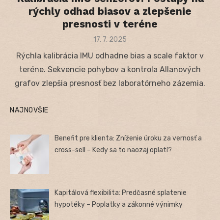
rýchly odhad biasov a zlepšenie
presnosti v teréne
Posted
17. 7. 2025
on
Rýchla kalibrácia IMU odhadne bias a scale faktor v
teréne. Sekvencie pohybov a kontrola Allanových
grafov zlepšia presnosť bez laboratórneho zázemia.
NAJNOVŠIE
Benefit pre klienta: Zníženie úroku za vernosť a
cross-sell – Kedy sa to naozaj oplatí?
Kapitálová flexibilita: Predčasné splatenie
hypotéky – Poplatky a zákonné výnimky