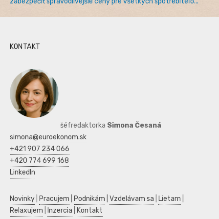
zabezpečiť spravodlivejšie ceny pre všetkých spotrebiteľo...
KONTAKT
šéfredaktorka
Simona Česaná
simona@euroekonom.sk
+421 907 234 066
+420 774 699 168
LinkedIn
Novinky
|
Pracujem
|
Podnikám
|
Vzdelávam sa
|
Lietam
|
Relaxujem
|
Inzercia
|
Kontakt