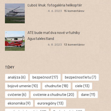
Ľuboš Vnuk: fotogaléria helikoptér
4. 6. 2023
15 komentárov
ATE bude mať dva nové vrtuľníky
AgustaWestland
6. 8. 2023
13 komentárov
TÉMY
analýza
(6)
bezpečnosť
(17)
bezpečnosť letu
(7)
bojové umenie
(10)
chudnutie
(18)
ciele
(13)
cvičenie
(6)
cvičenie a chudnutie
(20)
dane
(11)
ekonomika
(9)
euroregióny
(13)