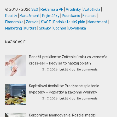
© 2010 - 2026
SEO
|
Reklama a PR
|
Vrtuľníky
|
Autoškola
|
Reality
|
Manažment
|
Prijímáčky
|
Podnikanie
|
Financie
|
Ekonomika
|
Zdravie
|
SWOT
|
Podnikateľský plán
|
Manažment
|
Marketing
|
Kultúra
|
Skúšky
|
Obchod
|
Dovolenka
NAJNOVŠIE
Benefit pre klienta: Zníženie úroku za vernosť a
cross-sell – Kedy sa to naozaj oplatí?
31. 7. 2026
Lukáš Kroc
No comments
Kapitálová flexibilita: Predčasné splatenie
hypotéky – Poplatky a zákonné výnimky
31. 7. 2026
Lukáš Kroc
No comments
Korporátne financovanie: Rozdiel medzi