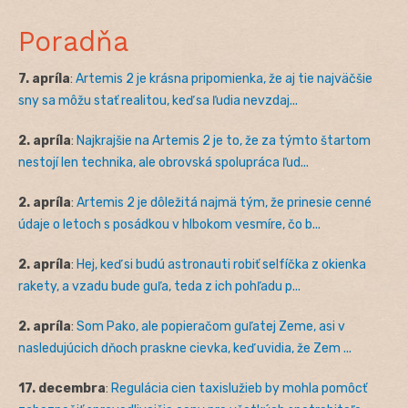
Poradňa
7. apríla
:
Artemis 2 je krásna pripomienka, že aj tie najväčšie
sny sa môžu stať realitou, keď sa ľudia nevzdaj...
2. apríla
:
Najkrajšie na Artemis 2 je to, že za týmto štartom
nestojí len technika, ale obrovská spolupráca ľud...
2. apríla
:
Artemis 2 je dôležitá najmä tým, že prinesie cenné
údaje o letoch s posádkou v hlbokom vesmíre, čo b...
2. apríla
:
Hej, keď si budú astronauti robiť selfíčka z okienka
rakety, a vzadu bude guľa, teda z ich pohľadu p...
2. apríla
:
Som Pako, ale popieračom guľatej Zeme, asi v
nasledujúcich dňoch praskne cievka, keď uvidia, že Zem ...
17. decembra
:
Regulácia cien taxislužieb by mohla pomôcť