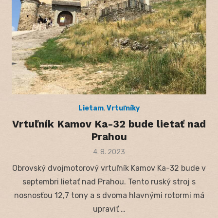
Lietam
,
Vrtuľníky
Vrtuľník Kamov Ka-32 bude lietať nad
Prahou
Posted
4. 8. 2023
on
Obrovský dvojmotorový vrtuľník Kamov Ka-32 bude v
septembri lietať nad Prahou. Tento ruský stroj s
nosnosťou 12,7 tony a s dvoma hlavnými rotormi má
upraviť …