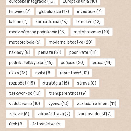
európska integrácia
(13)
Európska únia
(18)
Finweek
(7)
globalizácia
(17)
investície
(7)
kalórie
(7)
komunikácia
(13)
letectvo
(12)
medzinárodné podnikanie
(13)
metabolizmus
(10)
meteorológia
(6)
moderné letectvo
(20)
náklady
(8)
peniaze
(61)
podnikateľ
(11)
podnikateľský plán
(16)
počasie
(20)
práca
(14)
riziko
(13)
riziká
(8)
robustnosť
(10)
rozpočet
(15)
stratégia
(16)
strava
(8)
taekwon-do
(10)
transparentnosť
(9)
vzdelávanie
(10)
výživa
(10)
zakladanie firiem
(11)
zdravie
(6)
zdravá strava
(7)
zodpovednosť
(7)
úrok
(8)
účtovníctvo
(6)