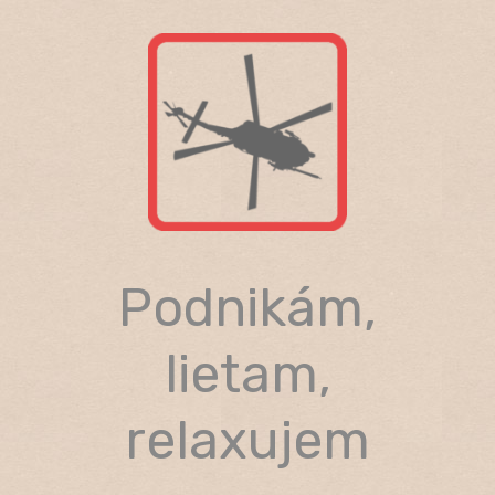
Skip
to
content
Podnikám,
lietam,
relaxujem