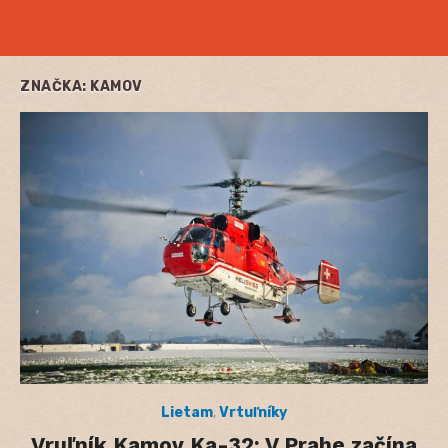
ZNAČKA:
KAMOV
Lietam
,
Vrtuľníky
Vruľník Kamov Ka-32: V Prahe začína