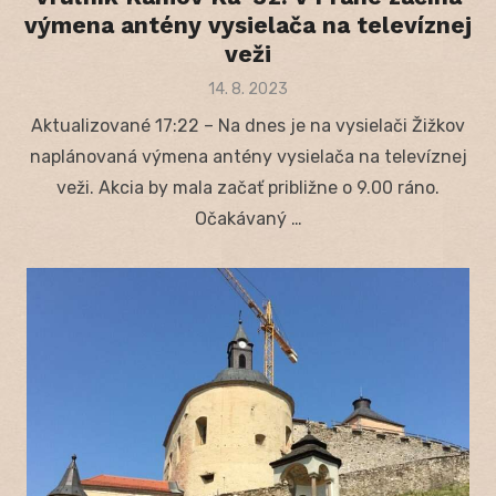
výmena antény vysielača na televíznej
veži
Posted
14. 8. 2023
on
Aktualizované 17:22 – Na dnes je na vysielači Žižkov
naplánovaná výmena antény vysielača na televíznej
veži. Akcia by mala začať približne o 9.00 ráno.
Očakávaný …