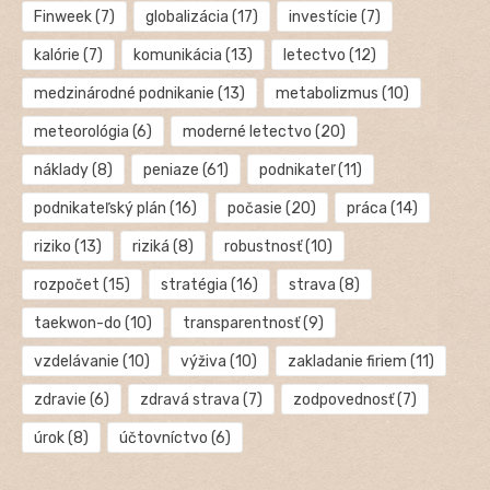
Finweek
(7)
globalizácia
(17)
investície
(7)
kalórie
(7)
komunikácia
(13)
letectvo
(12)
medzinárodné podnikanie
(13)
metabolizmus
(10)
meteorológia
(6)
moderné letectvo
(20)
náklady
(8)
peniaze
(61)
podnikateľ
(11)
podnikateľský plán
(16)
počasie
(20)
práca
(14)
riziko
(13)
riziká
(8)
robustnosť
(10)
rozpočet
(15)
stratégia
(16)
strava
(8)
taekwon-do
(10)
transparentnosť
(9)
vzdelávanie
(10)
výživa
(10)
zakladanie firiem
(11)
zdravie
(6)
zdravá strava
(7)
zodpovednosť
(7)
úrok
(8)
účtovníctvo
(6)