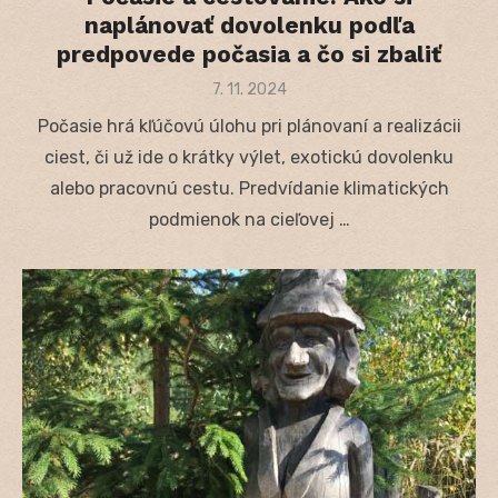
naplánovať dovolenku podľa
predpovede počasia a čo si zbaliť
Posted
7. 11. 2024
on
Počasie hrá kľúčovú úlohu pri plánovaní a realizácii
ciest, či už ide o krátky výlet, exotickú dovolenku
alebo pracovnú cestu. Predvídanie klimatických
podmienok na cieľovej …