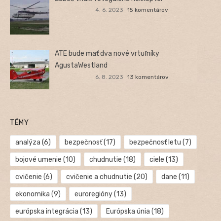
4. 6. 2023
15 komentárov
ATE bude mať dva nové vrtuľníky
AgustaWestland
6. 8. 2023
13 komentárov
TÉMY
analýza
(6)
bezpečnosť
(17)
bezpečnosť letu
(7)
bojové umenie
(10)
chudnutie
(18)
ciele
(13)
cvičenie
(6)
cvičenie a chudnutie
(20)
dane
(11)
ekonomika
(9)
euroregióny
(13)
európska integrácia
(13)
Európska únia
(18)