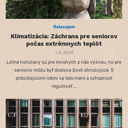
Relaxujem
Klimatizácia: Záchrana pre seniorov
počas extrémnych teplôt
Posted
1. 8. 2024
on
Letné horúčavy sú pre mnohých z nás výzvou, no pre
seniorov môžu byť doslova život ohrozujúce. S
pribúdajúcimi rokmi sa telo mení a schopnosť
regulovať …