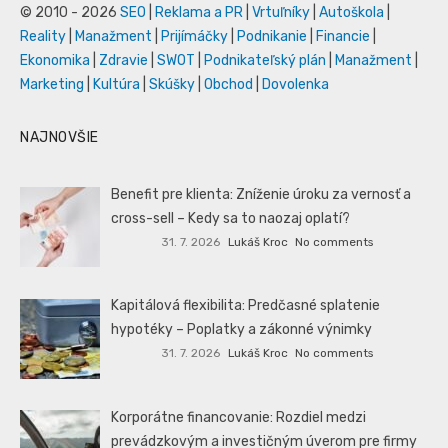
© 2010 - 2026
SEO
|
Reklama a PR
|
Vrtuľníky
|
Autoškola
|
Reality
|
Manažment
|
Prijímáčky
|
Podnikanie
|
Financie
|
Ekonomika
|
Zdravie
|
SWOT
|
Podnikateľský plán
|
Manažment
|
Marketing
|
Kultúra
|
Skúšky
|
Obchod
|
Dovolenka
NAJNOVŠIE
Benefit pre klienta: Zníženie úroku za vernosť a
cross-sell – Kedy sa to naozaj oplatí?
31. 7. 2026
Lukáš Kroc
No comments
Kapitálová flexibilita: Predčasné splatenie
hypotéky – Poplatky a zákonné výnimky
31. 7. 2026
Lukáš Kroc
No comments
Korporátne financovanie: Rozdiel medzi
prevádzkovým a investičným úverom pre firmy