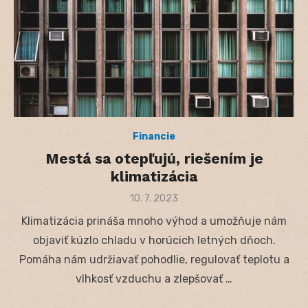
Financie
Mestá sa otepľujú, riešením je
klimatizácia
Posted
10. 7. 2023
on
Klimatizácia prináša mnoho výhod a umožňuje nám
objaviť kúzlo chladu v horúcich letných dňoch.
Pomáha nám udržiavať pohodlie, regulovať teplotu a
vlhkosť vzduchu a zlepšovať …