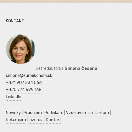
KONTAKT
šéfredaktorka
Simona Česaná
simona@euroekonom.sk
+421 907 234 066
+420 774 699 168
LinkedIn
Novinky
|
Pracujem
|
Podnikám
|
Vzdelávam sa
|
Lietam
|
Relaxujem
|
Inzercia
|
Kontakt