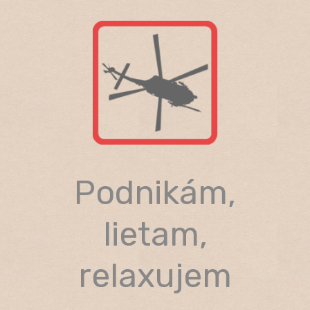
Skip
to
content
Podnikám,
lietam,
relaxujem