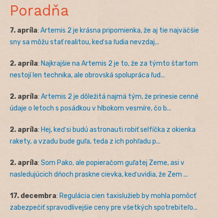
Poradňa
7. apríla
:
Artemis 2 je krásna pripomienka, že aj tie najväčšie
sny sa môžu stať realitou, keď sa ľudia nevzdaj...
2. apríla
:
Najkrajšie na Artemis 2 je to, že za týmto štartom
nestojí len technika, ale obrovská spolupráca ľud...
2. apríla
:
Artemis 2 je dôležitá najmä tým, že prinesie cenné
údaje o letoch s posádkou v hlbokom vesmíre, čo b...
2. apríla
:
Hej, keď si budú astronauti robiť selfíčka z okienka
rakety, a vzadu bude guľa, teda z ich pohľadu p...
2. apríla
:
Som Pako, ale popieračom guľatej Zeme, asi v
nasledujúcich dňoch praskne cievka, keď uvidia, že Zem ...
17. decembra
:
Regulácia cien taxislužieb by mohla pomôcť
zabezpečiť spravodlivejšie ceny pre všetkých spotrebiteľo...