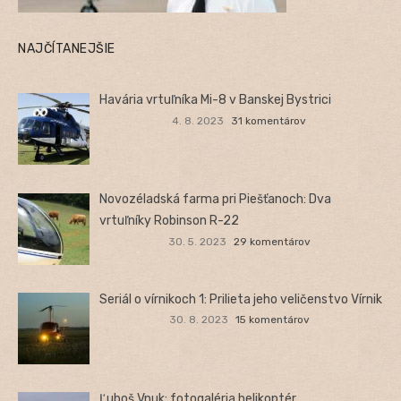
NAJČÍTANEJŠIE
Havária vrtuľníka Mi-8 v Banskej Bystrici
4. 8. 2023
31 komentárov
Novozéladská farma pri Piešťanoch: Dva
vrtuľníky Robinson R-22
30. 5. 2023
29 komentárov
Seriál o vírnikoch 1: Prilieta jeho veličenstvo Vírnik
30. 8. 2023
15 komentárov
Ľuboš Vnuk: fotogaléria helikoptér