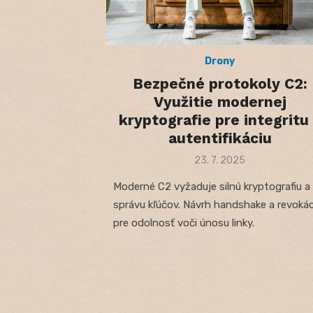
Drony
Bezpečné protokoly C2:
Využitie modernej
kryptografie pre integritu
autentifikáciu
Posted
23. 7. 2025
on
Moderné C2 vyžaduje silnú kryptografiu a
správu kľúčov. Návrh handshake a revokác
pre odolnosť voči únosu linky.