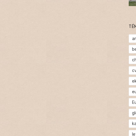
TÉ
a
b
c
c
e
e
E
gl
ka
l