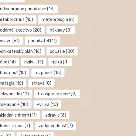
edzinárodné podnikanie
(13)
etabolizmus
(10)
meteorológia
(6)
oderné letectvo
(20)
náklady
(8)
eniaze
(61)
podnikateľ
(11)
odnikateľský plán
(16)
počasie
(20)
ráca
(14)
riziko
(13)
riziká
(8)
obustnosť
(10)
rozpočet
(15)
tratégia
(16)
strava
(8)
aekwon-do
(10)
transparentnosť
(9)
zdelávanie
(10)
výživa
(10)
kladanie firiem
(11)
zdravie
(6)
dravá strava
(7)
zodpovednosť
(7)