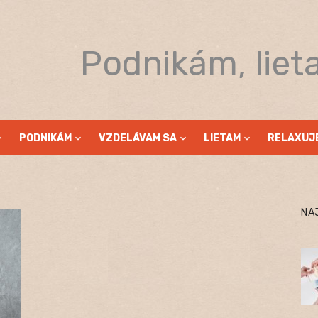
Podnikám, liet
PODNIKÁM
VZDELÁVAM SA
LIETAM
RELAXUJ
NA