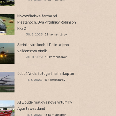
Novozéladská farma pri
Piešťanoch: Dva vrtuľníky Robinson
R-22
30. 5. 2023
29 komentárov
Seriál o vírnikoch 1: Prilieta jeho
veličenstvo Vírnik
30. 8. 2023
15 komentárov
Ľuboš Vnuk: fotogaléria helikoptér
4. 6. 2023
15 komentárov
ATE bude mať dva nové vrtuľníky
AgustaWestland
6. 8. 2023
13 komentárov