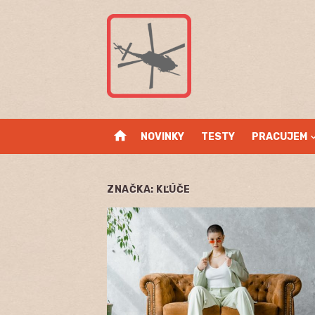
Skip
to
content
home
NOVINKY
TESTY
PRACUJEM
ZNAČKA:
KĽÚČE