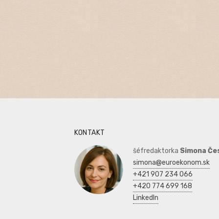
KONTAKT
šéfredaktorka
Simona Če
simona@euroekonom.sk
+421 907 234 066
+420 774 699 168
LinkedIn