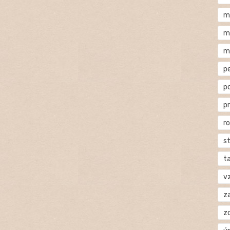
m
m
m
p
p
p
r
s
t
v
za
z