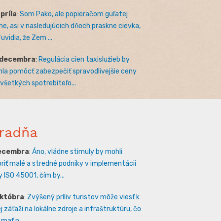
apríla
:
Som Pako, ale popieračom guľatej
e, asi v nasledujúcich dňoch praskne cievka,
uvidia, že Zem ...
 decembra
:
Regulácia cien taxislužieb by
la pomôcť zabezpečiť spravodlivejšie ceny
 všetkých spotrebiteľo...
radňa
decembra
:
Áno, vládne stimuly by mohli
riť malé a stredné podniky v implementácii
 ISO 45001, čím by...
októbra
:
Zvýšený príliv turistov môže viesť k
 záťaži na lokálne zdroje a infraštruktúru, čo
mať n...