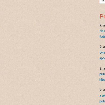
ú
P
7. 
tie
ľudi
2. 
tým
spo
2. 
pri
hlb
2. 
z o
pohľ