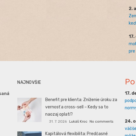
2. 
Zem
keď 
17.
moh
pre
Po
NAJNOVŠIE
17. 
saná
Benefit pre klienta: Zníženie úroku za
podpo
vernosť a cross-sell – Kedy sa to
normy
naozaj oplatí?
24. 
31. 7. 2026
Lukáš Kroc
No comments
väčšej
Kapitálová flexibilita: Predčasné
môže 