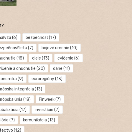
MY
nalýza
(6)
bezpečnosť
(17)
ezpečnosť letu
(7)
bojové umenie
(10)
hudnutie
(18)
ciele
(13)
cvičenie
(6)
vičenie a chudnutie
(20)
dane
(11)
konomika
(9)
euroregióny
(13)
urópska integrácia
(13)
urópska únia
(18)
Finweek
(7)
obalizácia
(17)
investície
(7)
lórie
(7)
komunikácia
(13)
etectvo
(12)