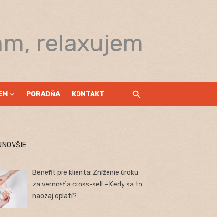
am, relaxujem
EM
PORADŇA
KONTAKT
JNOVŠIE
Benefit pre klienta: Zníženie úroku
za vernosť a cross-sell – Kedy sa to
naozaj oplatí?