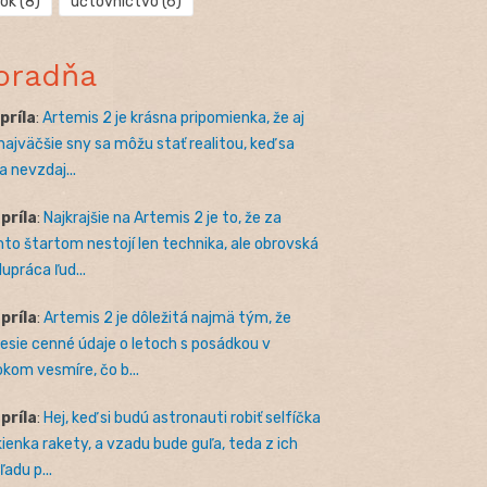
rok
(8)
účtovníctvo
(6)
oradňa
apríla
:
Artemis 2 je krásna pripomienka, že aj
 najväčšie sny sa môžu stať realitou, keď sa
a nevzdaj...
apríla
:
Najkrajšie na Artemis 2 je to, že za
to štartom nestojí len technika, ale obrovská
lupráca ľud...
apríla
:
Artemis 2 je dôležitá najmä tým, že
nesie cenné údaje o letoch s posádkou v
okom vesmíre, čo b...
apríla
:
Hej, keď si budú astronauti robiť selfíčka
kienka rakety, a vzadu bude guľa, teda z ich
adu p...