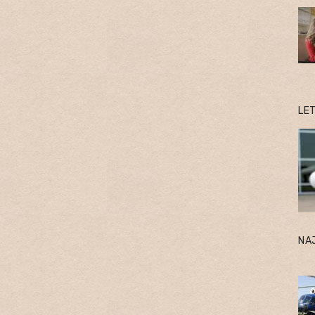
LE
NA