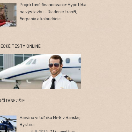
Projektové financovanie: Hypotéka
na výstavbu – Riadenie tranží,
čerpania a kolaudácie
TECKÉ TESTY ONLINE
JČÍTANEJŠIE
Havária vrtuľníka Mi-8 v Banskej
Bystrici
4. 8. 2023
31 komentárov