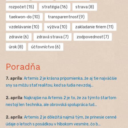
rozpočet
(15)
stratégia
(16)
strava
(8)
taekwon-do
(10)
transparentnosť
(9)
vzdelávanie
(10)
výživa
(10)
zakladanie firiem
(11)
zdravie
(6)
zdravá strava
(7)
zodpovednosť
(7)
úrok
(8)
účtovníctvo
(6)
Poradňa
7. apríla
:
Artemis 2 je krásna pripomienka, že aj tie najväčšie
sny sa môžu stať realitou, keď sa ľudia nevzdaj...
2. apríla
:
Najkrajšie na Artemis 2 je to, že za týmto štartom
nestojí len technika, ale obrovská spolupráca ľud...
2. apríla
:
Artemis 2 je dôležitá najmä tým, že prinesie cenné
údaje o letoch s posádkou v hlbokom vesmíre, čo b...