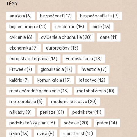
TÉMY
analýza
(6)
bezpečnosť
(17)
bezpečnosť letu
(7)
bojové umenie
(10)
chudnutie
(18)
ciele
(13)
cvičenie
(6)
cvičenie a chudnutie
(20)
dane
(11)
ekonomika
(9)
euroregióny
(13)
európska integrácia
(13)
Európska únia
(18)
Finweek
(7)
globalizácia
(17)
investície
(7)
kalórie
(7)
komunikácia
(13)
letectvo
(12)
medzinárodné podnikanie
(13)
metabolizmus
(10)
meteorológia
(6)
moderné letectvo
(20)
náklady
(8)
peniaze
(61)
podnikateľ
(11)
podnikateľský plán
(16)
počasie
(20)
práca
(14)
riziko
(13)
riziká
(8)
robustnosť
(10)