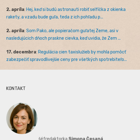
2. apríla
:
Hej, keď si budú astronauti robiť selfíčka z okienka
rakety, a vzadu bude guľa, teda z ich pohľadu p...
2. apríla
:
Som Pako, ale popieračom guľatej Zeme, asi v
nasledujúcich dňoch praskne cievka, keď uvidia, že Zem ...
17. decembra
:
Regulácia cien taxislužieb by mohla pomôcť
zabezpečiť spravodlivejšie ceny pre všetkých spotrebiteľo...
KONTAKT
šéfredaktorka
Simona Česaná