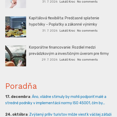
31. 7. 2026
Lukáš Kroc
No comments
Kapitálová flexibilita: Predčasné splatenie
hypotéky – Poplatky a zákonné výnimky
31. 7. 2026
Lukáš Kroc
No comments
Korporátne financovanie: Rozdiel medzi
prevádzkovým a investičným úverom pre firmy
29. 7. 2026
Lukáš Kroc
No comments
Poradňa
17. decembra
:
Áno, vládne stimuly by mohli podporiť malé a
stredné podniky v implementácii normy ISO 45001, čím by...
24. októbra
:
Zvýšený príliv turistov môže viesť k väčšej záťaži