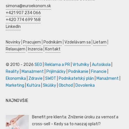
simona@euroekonom.sk
+421 907 234 066
+420 774 699 168
LinkedIn
Novinky
|
Pracujem
|
Podnikám
|
Vzdelávam sa
|
Lietam
|
Relaxujem
|
Inzercia
|
Kontakt
© 2010 - 2026
SEO
|
Reklama a PR
|
Vrtuľníky
|
Autoškola
|
Reality
|
Manažment
|
Prijímáčky
|
Podnikanie
|
Financie
|
Ekonomika
|
Zdravie
|
SWOT
|
Podnikateľský plán
|
Manažment
|
Marketing
|
Kultúra
|
Skúšky
|
Obchod
|
Dovolenka
NAJNOVŠIE
Benefit pre klienta: Zníženie úroku za vernosť a
cross-sell – Kedy sa to naozaj oplatí?