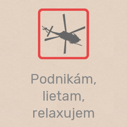
Skip
to
content
Podnikám,
lietam,
relaxujem