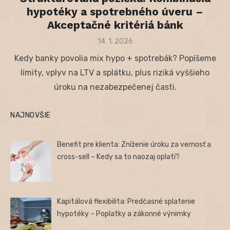
hypotéky a spotrebného úveru –
Akceptačné kritériá bánk
Posted
14. 1. 2026
on
Kedy banky povolia mix hypo + spotrebák? Popíšeme
limity, vplyv na LTV a splátku, plus riziká vyššieho
úroku na nezabezpečenej časti.
NAJNOVŠIE
Benefit pre klienta: Zníženie úroku za vernosť a
cross-sell – Kedy sa to naozaj oplatí?
Kapitálová flexibilita: Predčasné splatenie
hypotéky – Poplatky a zákonné výnimky