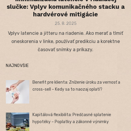
slučke: Vplyv komunikačného stacku a
hardvérové mitigácie
Posted
25. 8. 2025
on
Vplyv latencie a jitteru na riadenie. Ako merať a tlmiť
oneskorenia v linke, používať predikciu a korektne
časovať snímky a príkazy.
NAJNOVŠIE
Benefit pre klienta: Zníženie úroku za vernosť a
cross-sell – Kedy sa to naozaj oplatí?
Kapitálová flexibilita: Predčasné splatenie
hypotéky – Poplatky a zákonné výnimky