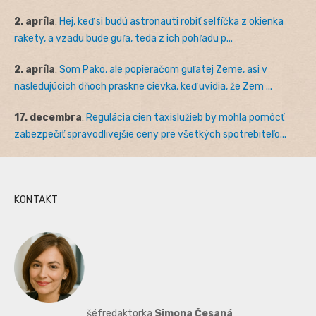
2. apríla
:
Hej, keď si budú astronauti robiť selfíčka z okienka
rakety, a vzadu bude guľa, teda z ich pohľadu p...
2. apríla
:
Som Pako, ale popieračom guľatej Zeme, asi v
nasledujúcich dňoch praskne cievka, keď uvidia, že Zem ...
17. decembra
:
Regulácia cien taxislužieb by mohla pomôcť
zabezpečiť spravodlivejšie ceny pre všetkých spotrebiteľo...
KONTAKT
šéfredaktorka
Simona Česaná