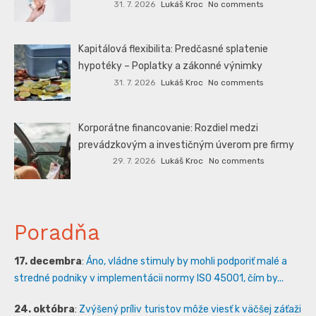
31. 7. 2026
Lukáš Kroc
No comments
Kapitálová flexibilita: Predčasné splatenie
hypotéky – Poplatky a zákonné výnimky
31. 7. 2026
Lukáš Kroc
No comments
Korporátne financovanie: Rozdiel medzi
prevádzkovým a investičným úverom pre firmy
29. 7. 2026
Lukáš Kroc
No comments
Poradňa
17. decembra
:
Áno, vládne stimuly by mohli podporiť malé a
stredné podniky v implementácii normy ISO 45001, čím by...
24. októbra
:
Zvýšený príliv turistov môže viesť k väčšej záťaži