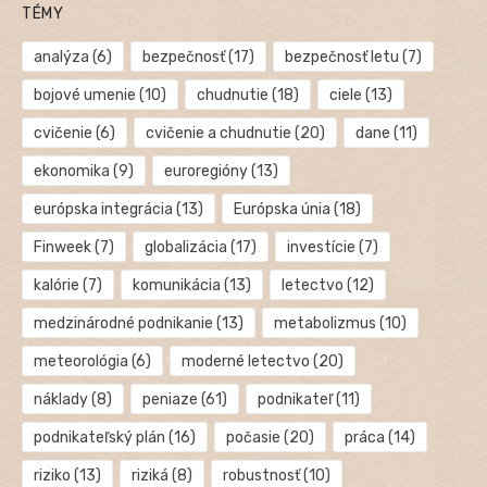
TÉMY
analýza
(6)
bezpečnosť
(17)
bezpečnosť letu
(7)
bojové umenie
(10)
chudnutie
(18)
ciele
(13)
cvičenie
(6)
cvičenie a chudnutie
(20)
dane
(11)
ekonomika
(9)
euroregióny
(13)
európska integrácia
(13)
Európska únia
(18)
Finweek
(7)
globalizácia
(17)
investície
(7)
kalórie
(7)
komunikácia
(13)
letectvo
(12)
medzinárodné podnikanie
(13)
metabolizmus
(10)
meteorológia
(6)
moderné letectvo
(20)
náklady
(8)
peniaze
(61)
podnikateľ
(11)
podnikateľský plán
(16)
počasie
(20)
práca
(14)
riziko
(13)
riziká
(8)
robustnosť
(10)