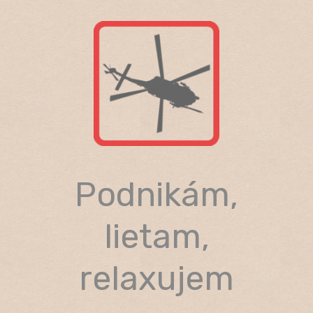
Skip
to
content
Podnikám,
lietam,
relaxujem