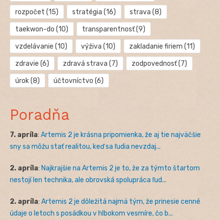
rozpočet
(15)
stratégia
(16)
strava
(8)
taekwon-do
(10)
transparentnosť
(9)
vzdelávanie
(10)
výživa
(10)
zakladanie firiem
(11)
zdravie
(6)
zdravá strava
(7)
zodpovednosť
(7)
úrok
(8)
účtovníctvo
(6)
Poradňa
7. apríla
:
Artemis 2 je krásna pripomienka, že aj tie najväčšie
sny sa môžu stať realitou, keď sa ľudia nevzdaj...
2. apríla
:
Najkrajšie na Artemis 2 je to, že za týmto štartom
nestojí len technika, ale obrovská spolupráca ľud...
2. apríla
:
Artemis 2 je dôležitá najmä tým, že prinesie cenné
údaje o letoch s posádkou v hlbokom vesmíre, čo b...