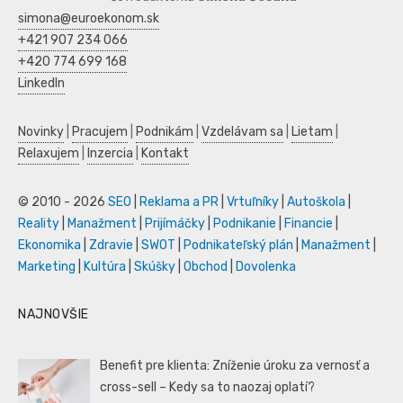
simona@euroekonom.sk
+421 907 234 066
+420 774 699 168
LinkedIn
Novinky
|
Pracujem
|
Podnikám
|
Vzdelávam sa
|
Lietam
|
Relaxujem
|
Inzercia
|
Kontakt
© 2010 - 2026
SEO
|
Reklama a PR
|
Vrtuľníky
|
Autoškola
|
Reality
|
Manažment
|
Prijímáčky
|
Podnikanie
|
Financie
|
Ekonomika
|
Zdravie
|
SWOT
|
Podnikateľský plán
|
Manažment
|
Marketing
|
Kultúra
|
Skúšky
|
Obchod
|
Dovolenka
NAJNOVŠIE
Benefit pre klienta: Zníženie úroku za vernosť a
cross-sell – Kedy sa to naozaj oplatí?