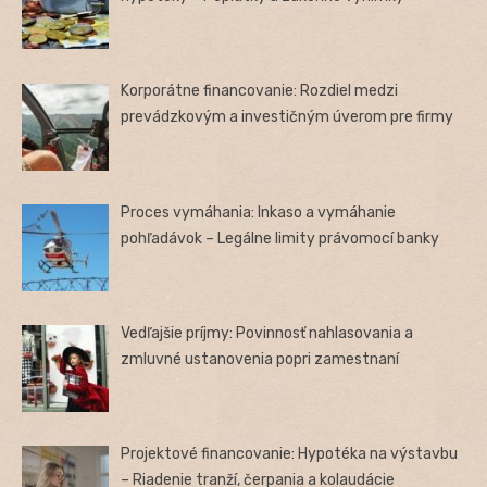
Korporátne financovanie: Rozdiel medzi
prevádzkovým a investičným úverom pre firmy
Proces vymáhania: Inkaso a vymáhanie
pohľadávok – Legálne limity právomocí banky
Vedľajšie príjmy: Povinnosť nahlasovania a
zmluvné ustanovenia popri zamestnaní
Projektové financovanie: Hypotéka na výstavbu
– Riadenie tranží, čerpania a kolaudácie