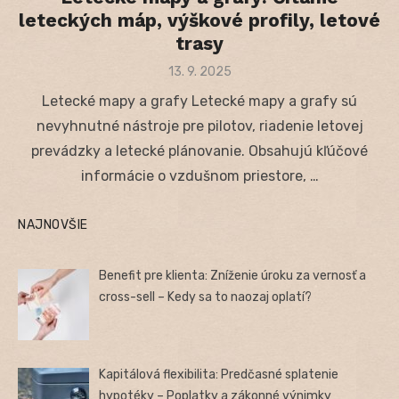
leteckých máp, výškové profily, letové
trasy
Posted
13. 9. 2025
on
Letecké mapy a grafy Letecké mapy a grafy sú
nevyhnutné nástroje pre pilotov, riadenie letovej
prevádzky a letecké plánovanie. Obsahujú kľúčové
informácie o vzdušnom priestore, …
NAJNOVŠIE
Benefit pre klienta: Zníženie úroku za vernosť a
cross-sell – Kedy sa to naozaj oplatí?
Kapitálová flexibilita: Predčasné splatenie
hypotéky – Poplatky a zákonné výnimky