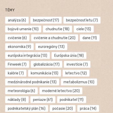
TÉMY
analýza
(6)
bezpečnosť
(17)
bezpečnosť letu
(7)
bojové umenie
(10)
chudnutie
(18)
ciele
(13)
cvičenie
(6)
cvičenie a chudnutie
(20)
dane
(11)
ekonomika
(9)
euroregióny
(13)
európska integrácia
(13)
Európska únia
(18)
Finweek
(7)
globalizácia
(17)
investície
(7)
kalórie
(7)
komunikácia
(13)
letectvo
(12)
medzinárodné podnikanie
(13)
metabolizmus
(10)
meteorológia
(6)
moderné letectvo
(20)
náklady
(8)
peniaze
(61)
podnikateľ
(11)
podnikateľský plán
(16)
počasie
(20)
práca
(14)