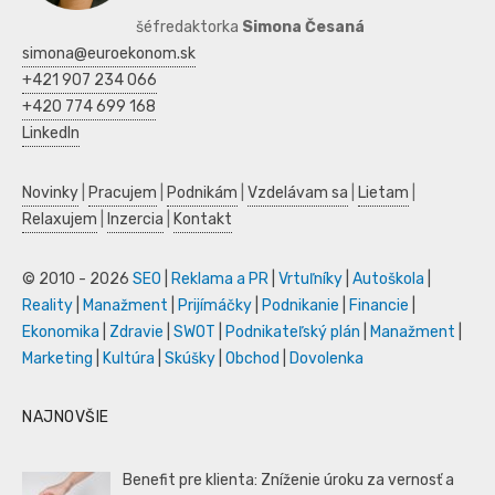
šéfredaktorka
Simona Česaná
simona@euroekonom.sk
+421 907 234 066
+420 774 699 168
LinkedIn
Novinky
|
Pracujem
|
Podnikám
|
Vzdelávam sa
|
Lietam
|
Relaxujem
|
Inzercia
|
Kontakt
© 2010 - 2026
SEO
|
Reklama a PR
|
Vrtuľníky
|
Autoškola
|
Reality
|
Manažment
|
Prijímáčky
|
Podnikanie
|
Financie
|
Ekonomika
|
Zdravie
|
SWOT
|
Podnikateľský plán
|
Manažment
|
Marketing
|
Kultúra
|
Skúšky
|
Obchod
|
Dovolenka
NAJNOVŠIE
Benefit pre klienta: Zníženie úroku za vernosť a