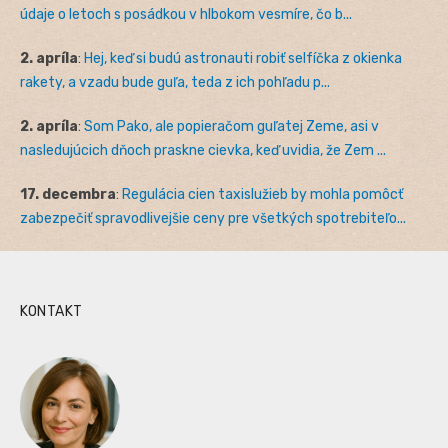
údaje o letoch s posádkou v hlbokom vesmíre, čo b...
2. apríla
:
Hej, keď si budú astronauti robiť selfíčka z okienka
rakety, a vzadu bude guľa, teda z ich pohľadu p...
2. apríla
:
Som Pako, ale popieračom guľatej Zeme, asi v
nasledujúcich dňoch praskne cievka, keď uvidia, že Zem ...
17. decembra
:
Regulácia cien taxislužieb by mohla pomôcť
zabezpečiť spravodlivejšie ceny pre všetkých spotrebiteľo...
KONTAKT