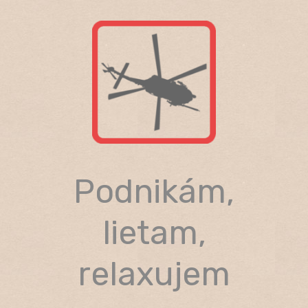
Skip
to
content
Podnikám,
lietam,
relaxujem