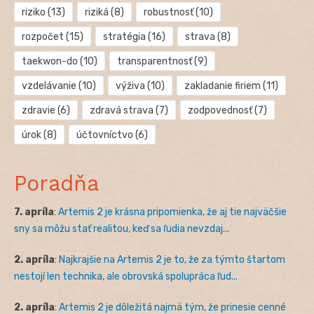
riziko
(13)
riziká
(8)
robustnosť
(10)
rozpočet
(15)
stratégia
(16)
strava
(8)
taekwon-do
(10)
transparentnosť
(9)
vzdelávanie
(10)
výživa
(10)
zakladanie firiem
(11)
zdravie
(6)
zdravá strava
(7)
zodpovednosť
(7)
úrok
(8)
účtovníctvo
(6)
Poradňa
7. apríla
:
Artemis 2 je krásna pripomienka, že aj tie najväčšie
sny sa môžu stať realitou, keď sa ľudia nevzdaj...
2. apríla
:
Najkrajšie na Artemis 2 je to, že za týmto štartom
nestojí len technika, ale obrovská spolupráca ľud...
2. apríla
:
Artemis 2 je dôležitá najmä tým, že prinesie cenné