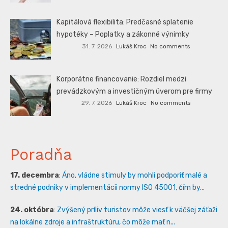
Kapitálová flexibilita: Predčasné splatenie
hypotéky – Poplatky a zákonné výnimky
31. 7. 2026
Lukáš Kroc
No comments
Korporátne financovanie: Rozdiel medzi
prevádzkovým a investičným úverom pre firmy
29. 7. 2026
Lukáš Kroc
No comments
Poradňa
17. decembra
:
Áno, vládne stimuly by mohli podporiť malé a
stredné podniky v implementácii normy ISO 45001, čím by...
24. októbra
:
Zvýšený príliv turistov môže viesť k väčšej záťaži
na lokálne zdroje a infraštruktúru, čo môže mať n...