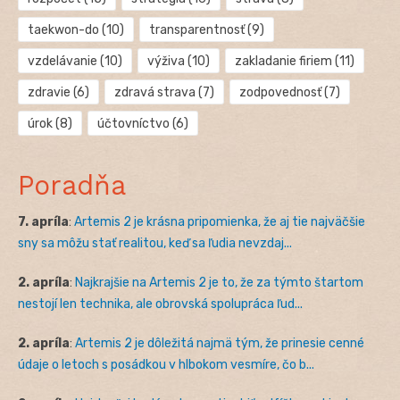
taekwon-do
(10)
transparentnosť
(9)
vzdelávanie
(10)
výživa
(10)
zakladanie firiem
(11)
zdravie
(6)
zdravá strava
(7)
zodpovednosť
(7)
úrok
(8)
účtovníctvo
(6)
Poradňa
7. apríla
:
Artemis 2 je krásna pripomienka, že aj tie najväčšie
sny sa môžu stať realitou, keď sa ľudia nevzdaj...
2. apríla
:
Najkrajšie na Artemis 2 je to, že za týmto štartom
nestojí len technika, ale obrovská spolupráca ľud...
2. apríla
:
Artemis 2 je dôležitá najmä tým, že prinesie cenné
údaje o letoch s posádkou v hlbokom vesmíre, čo b...