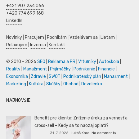
+421 907 234 066
+420 774 699 168
LinkedIn
Novinky
|
Pracujem
|
Podnikám
|
Vzdelávam sa
|
Lietam
|
Relaxujem
|
Inzercia
|
Kontakt
© 2010 - 2026
SEO
|
Reklama a PR
|
Vrtuľníky
|
Autoškola
|
Reality
|
Manažment
|
Prijímáčky
|
Podnikanie
|
Financie
|
Ekonomika
|
Zdravie
|
SWOT
|
Podnikateľský plán
|
Manažment
|
Marketing
|
Kultúra
|
Skúšky
|
Obchod
|
Dovolenka
NAJNOVŠIE
Benefit pre klienta: Zníženie úroku za vernosť a
cross-sell – Kedy sa to naozaj oplatí?
31. 7. 2026
Lukáš Kroc
No comments