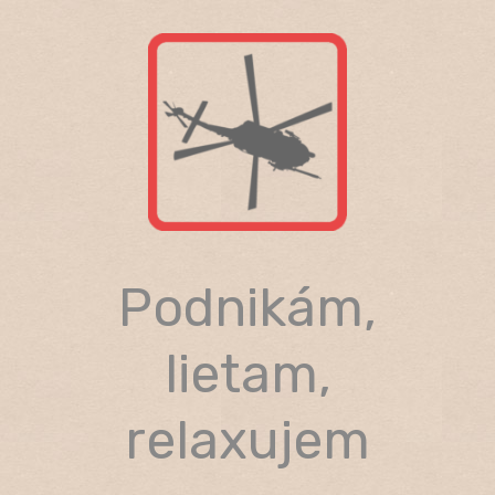
Skip
to
content
Podnikám,
lietam,
relaxujem