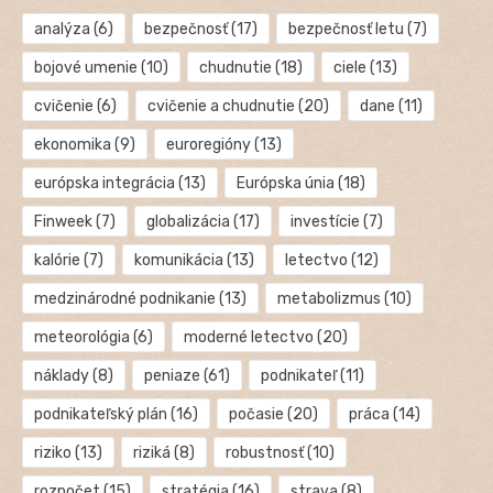
analýza
(6)
bezpečnosť
(17)
bezpečnosť letu
(7)
bojové umenie
(10)
chudnutie
(18)
ciele
(13)
cvičenie
(6)
cvičenie a chudnutie
(20)
dane
(11)
ekonomika
(9)
euroregióny
(13)
európska integrácia
(13)
Európska únia
(18)
Finweek
(7)
globalizácia
(17)
investície
(7)
kalórie
(7)
komunikácia
(13)
letectvo
(12)
medzinárodné podnikanie
(13)
metabolizmus
(10)
meteorológia
(6)
moderné letectvo
(20)
náklady
(8)
peniaze
(61)
podnikateľ
(11)
podnikateľský plán
(16)
počasie
(20)
práca
(14)
riziko
(13)
riziká
(8)
robustnosť
(10)
rozpočet
(15)
stratégia
(16)
strava
(8)