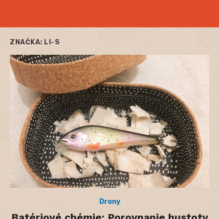
ZNAČKA:
LI-S
Drony
Batériové chémie: Porovnanie hustoty