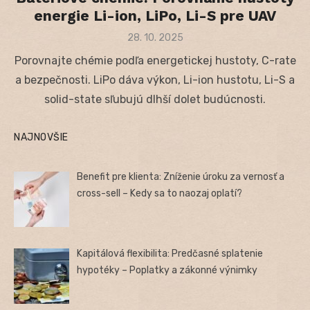
energie Li-ion, LiPo, Li-S pre UAV
Posted
28. 10. 2025
on
Porovnajte chémie podľa energetickej hustoty, C-rate
a bezpečnosti. LiPo dáva výkon, Li-ion hustotu, Li-S a
solid-state sľubujú dlhší dolet budúcnosti.
NAJNOVŠIE
Benefit pre klienta: Zníženie úroku za vernosť a
cross-sell – Kedy sa to naozaj oplatí?
Kapitálová flexibilita: Predčasné splatenie
hypotéky – Poplatky a zákonné výnimky