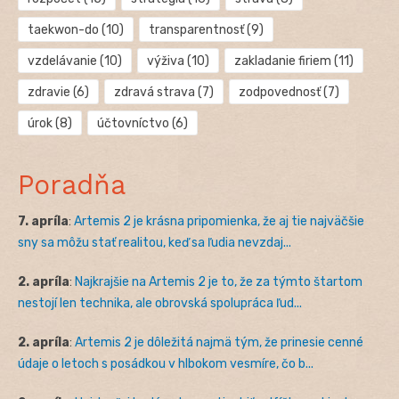
taekwon-do
(10)
transparentnosť
(9)
vzdelávanie
(10)
výživa
(10)
zakladanie firiem
(11)
zdravie
(6)
zdravá strava
(7)
zodpovednosť
(7)
úrok
(8)
účtovníctvo
(6)
Poradňa
7. apríla
:
Artemis 2 je krásna pripomienka, že aj tie najväčšie
sny sa môžu stať realitou, keď sa ľudia nevzdaj...
2. apríla
:
Najkrajšie na Artemis 2 je to, že za týmto štartom
nestojí len technika, ale obrovská spolupráca ľud...
2. apríla
:
Artemis 2 je dôležitá najmä tým, že prinesie cenné
údaje o letoch s posádkou v hlbokom vesmíre, čo b...