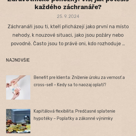
každého záchranáře?
Posted
25. 9. 2024
on
Záchranáři jsou ti, kteří přicházejí jako první na místo
nehody, k nouzové situaci, jako jsou požáry nebo
povodně. Často jsou to právě oni, kdo rozhoduje …
NAJNOVŠIE
Benefit pre klienta: Zníženie úroku za vernosť a
cross-sell – Kedy sa to naozaj oplatí?
Kapitálová flexibilita: Predčasné splatenie
hypotéky – Poplatky a zákonné výnimky