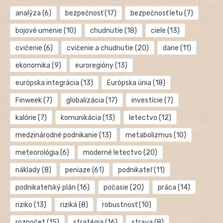
analýza
(6)
bezpečnosť
(17)
bezpečnosť letu
(7)
bojové umenie
(10)
chudnutie
(18)
ciele
(13)
cvičenie
(6)
cvičenie a chudnutie
(20)
dane
(11)
ekonomika
(9)
euroregióny
(13)
európska integrácia
(13)
Európska únia
(18)
Finweek
(7)
globalizácia
(17)
investície
(7)
kalórie
(7)
komunikácia
(13)
letectvo
(12)
medzinárodné podnikanie
(13)
metabolizmus
(10)
meteorológia
(6)
moderné letectvo
(20)
náklady
(8)
peniaze
(61)
podnikateľ
(11)
podnikateľský plán
(16)
počasie
(20)
práca
(14)
riziko
(13)
riziká
(8)
robustnosť
(10)
rozpočet
(15)
stratégia
(16)
strava
(8)