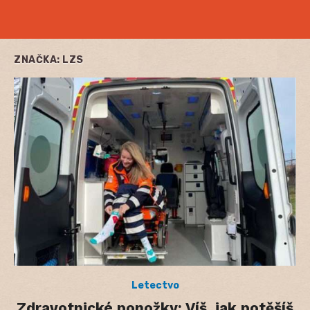
ZNAČKA:
LZS
Letectvo
Zdravotnické ponožky: Víš, jak potěšíš