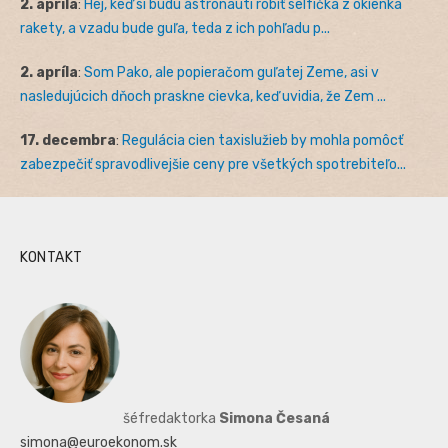
2. apríla
:
Hej, keď si budú astronauti robiť selfíčka z okienka
rakety, a vzadu bude guľa, teda z ich pohľadu p...
2. apríla
:
Som Pako, ale popieračom guľatej Zeme, asi v
nasledujúcich dňoch praskne cievka, keď uvidia, že Zem ...
17. decembra
:
Regulácia cien taxislužieb by mohla pomôcť
zabezpečiť spravodlivejšie ceny pre všetkých spotrebiteľo...
KONTAKT
šéfredaktorka
Simona Česaná
simona@euroekonom.sk