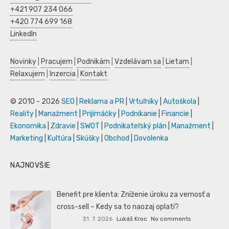
+421 907 234 066
+420 774 699 168
LinkedIn
Novinky
|
Pracujem
|
Podnikám
|
Vzdelávam sa
|
Lietam
|
Relaxujem
|
Inzercia
|
Kontakt
© 2010 - 2026
SEO
|
Reklama a PR
|
Vrtuľníky
|
Autoškola
|
Reality
|
Manažment
|
Prijímáčky
|
Podnikanie
|
Financie
|
Ekonomika
|
Zdravie
|
SWOT
|
Podnikateľský plán
|
Manažment
|
Marketing
|
Kultúra
|
Skúšky
|
Obchod
|
Dovolenka
NAJNOVŠIE
Benefit pre klienta: Zníženie úroku za vernosť a
cross-sell – Kedy sa to naozaj oplatí?
31. 7. 2026
Lukáš Kroc
No comments