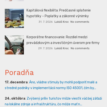
Kapitálová flexibilita: Predčasné splatenie
hypotéky – Poplatky a zákonné výnimky
31. 7. 2026
Lukáš Kroc
No comments
Korporátne financovanie: Rozdiel medzi
prevádzkovým a investičným úverom pre firmy
29. 7. 2026
Lukáš Kroc
No comments
Poradňa
17. decembra
:
Áno, vládne stimuly by mohli podporiť malé a
stredné podniky v implementácii normy ISO 45001, čím by...
24. októbra
:
Zvýšený príliv turistov môže viesť k väčšej záťaži
na lokálne zdroje a infraštruktúru, čo môže mať n...