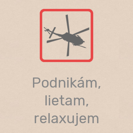
Skip
to
content
Podnikám,
lietam,
relaxujem