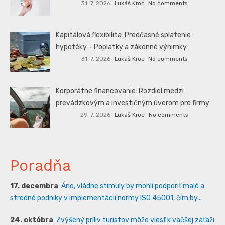
31. 7. 2026
Lukáš Kroc
No comments
Kapitálová flexibilita: Predčasné splatenie
hypotéky – Poplatky a zákonné výnimky
31. 7. 2026
Lukáš Kroc
No comments
Korporátne financovanie: Rozdiel medzi
prevádzkovým a investičným úverom pre firmy
29. 7. 2026
Lukáš Kroc
No comments
Poradňa
17. decembra
:
Áno, vládne stimuly by mohli podporiť malé a
stredné podniky v implementácii normy ISO 45001, čím by...
24. októbra
:
Zvýšený príliv turistov môže viesť k väčšej záťaži