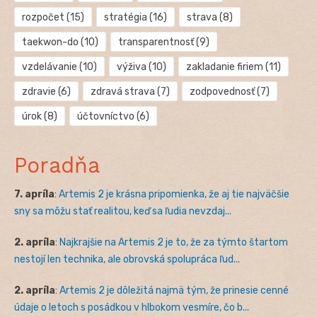
rozpočet
(15)
stratégia
(16)
strava
(8)
taekwon-do
(10)
transparentnosť
(9)
vzdelávanie
(10)
výživa
(10)
zakladanie firiem
(11)
zdravie
(6)
zdravá strava
(7)
zodpovednosť
(7)
úrok
(8)
účtovníctvo
(6)
Poradňa
7. apríla
:
Artemis 2 je krásna pripomienka, že aj tie najväčšie
sny sa môžu stať realitou, keď sa ľudia nevzdaj...
2. apríla
:
Najkrajšie na Artemis 2 je to, že za týmto štartom
nestojí len technika, ale obrovská spolupráca ľud...
2. apríla
:
Artemis 2 je dôležitá najmä tým, že prinesie cenné
údaje o letoch s posádkou v hlbokom vesmíre, čo b...