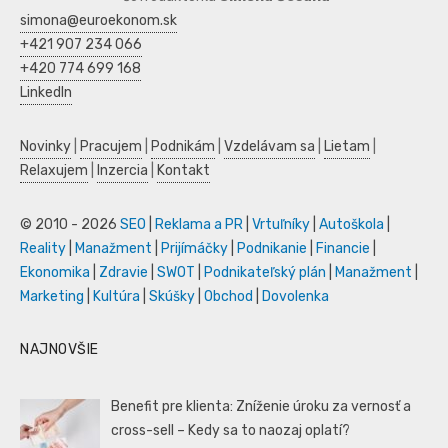
simona@euroekonom.sk
+421 907 234 066
+420 774 699 168
LinkedIn
Novinky
|
Pracujem
|
Podnikám
|
Vzdelávam sa
|
Lietam
|
Relaxujem
|
Inzercia
|
Kontakt
© 2010 - 2026
SEO
|
Reklama a PR
|
Vrtuľníky
|
Autoškola
|
Reality
|
Manažment
|
Prijímáčky
|
Podnikanie
|
Financie
|
Ekonomika
|
Zdravie
|
SWOT
|
Podnikateľský plán
|
Manažment
|
Marketing
|
Kultúra
|
Skúšky
|
Obchod
|
Dovolenka
NAJNOVŠIE
Benefit pre klienta: Zníženie úroku za vernosť a
cross-sell – Kedy sa to naozaj oplatí?