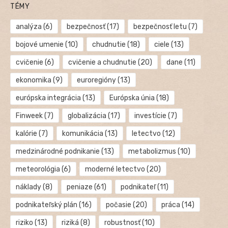
TÉMY
analýza
(6)
bezpečnosť
(17)
bezpečnosť letu
(7)
bojové umenie
(10)
chudnutie
(18)
ciele
(13)
cvičenie
(6)
cvičenie a chudnutie
(20)
dane
(11)
ekonomika
(9)
euroregióny
(13)
európska integrácia
(13)
Európska únia
(18)
Finweek
(7)
globalizácia
(17)
investície
(7)
kalórie
(7)
komunikácia
(13)
letectvo
(12)
medzinárodné podnikanie
(13)
metabolizmus
(10)
meteorológia
(6)
moderné letectvo
(20)
náklady
(8)
peniaze
(61)
podnikateľ
(11)
podnikateľský plán
(16)
počasie
(20)
práca
(14)
riziko
(13)
riziká
(8)
robustnosť
(10)