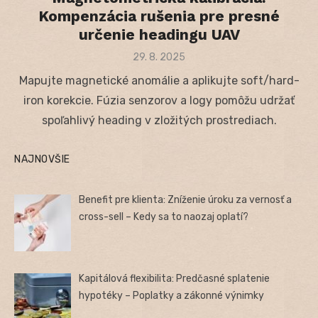
Kompenzácia rušenia pre presné
určenie headingu UAV
Posted
29. 8. 2025
on
Mapujte magnetické anomálie a aplikujte soft/hard-
iron korekcie. Fúzia senzorov a logy pomôžu udržať
spoľahlivý heading v zložitých prostrediach.
NAJNOVŠIE
Benefit pre klienta: Zníženie úroku za vernosť a
cross-sell – Kedy sa to naozaj oplatí?
Kapitálová flexibilita: Predčasné splatenie
hypotéky – Poplatky a zákonné výnimky