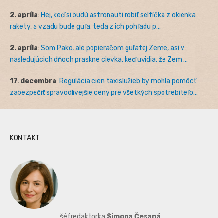
2. apríla
:
Hej, keď si budú astronauti robiť selfíčka z okienka
rakety, a vzadu bude guľa, teda z ich pohľadu p...
2. apríla
:
Som Pako, ale popieračom guľatej Zeme, asi v
nasledujúcich dňoch praskne cievka, keď uvidia, že Zem ...
17. decembra
:
Regulácia cien taxislužieb by mohla pomôcť
zabezpečiť spravodlivejšie ceny pre všetkých spotrebiteľo...
KONTAKT
šéfredaktorka
Simona Česaná