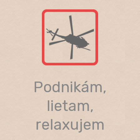
Skip
to
content
Podnikám,
lietam,
relaxujem