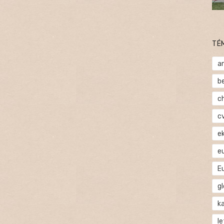
TÉ
a
b
c
c
e
e
E
gl
ka
l