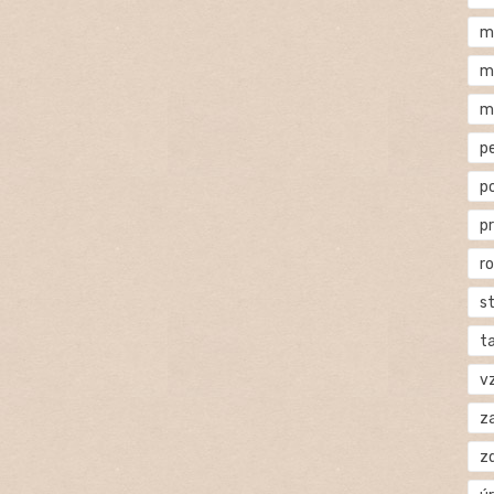
m
m
m
p
p
p
r
s
t
v
za
z