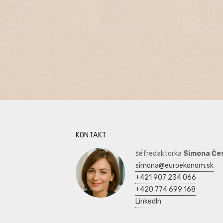
KONTAKT
šéfredaktorka
Simona Če
simona@euroekonom.sk
+421 907 234 066
+420 774 699 168
LinkedIn