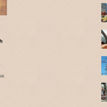
h
.
ili