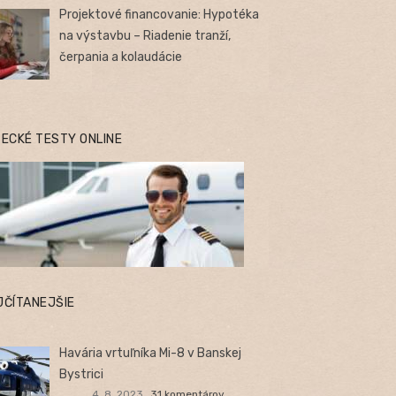
Projektové financovanie: Hypotéka
na výstavbu – Riadenie tranží,
čerpania a kolaudácie
TECKÉ TESTY ONLINE
JČÍTANEJŠIE
Havária vrtuľníka Mi-8 v Banskej
Bystrici
4. 8. 2023
31 komentárov