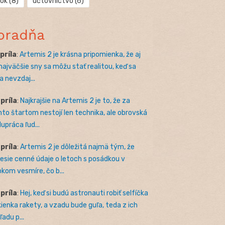
rok
(8)
účtovníctvo
(6)
oradňa
apríla
:
Artemis 2 je krásna pripomienka, že aj
 najväčšie sny sa môžu stať realitou, keď sa
a nevzdaj...
apríla
:
Najkrajšie na Artemis 2 je to, že za
to štartom nestojí len technika, ale obrovská
lupráca ľud...
apríla
:
Artemis 2 je dôležitá najmä tým, že
nesie cenné údaje o letoch s posádkou v
okom vesmíre, čo b...
apríla
:
Hej, keď si budú astronauti robiť selfíčka
kienka rakety, a vzadu bude guľa, teda z ich
adu p...