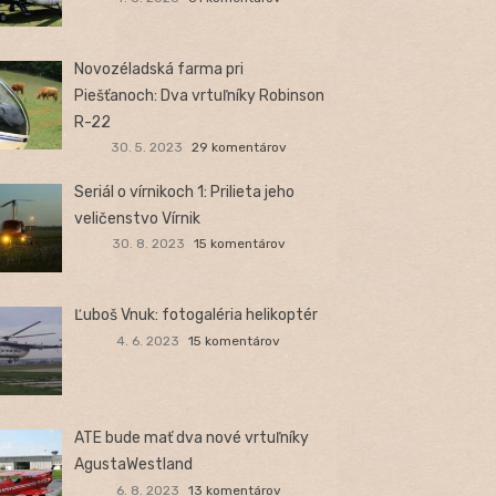
Novozéladská farma pri
Piešťanoch: Dva vrtuľníky Robinson
R-22
30. 5. 2023
29 komentárov
Seriál o vírnikoch 1: Prilieta jeho
veličenstvo Vírnik
30. 8. 2023
15 komentárov
Ľuboš Vnuk: fotogaléria helikoptér
4. 6. 2023
15 komentárov
ATE bude mať dva nové vrtuľníky
AgustaWestland
6. 8. 2023
13 komentárov