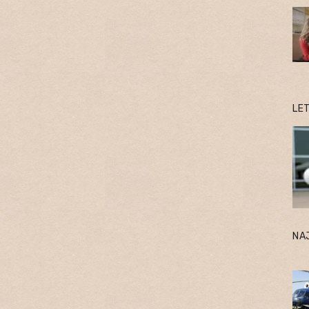
LE
NA