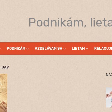
Podnikám, liet
PODNIKÁM
VZDELÁVAM SA
LIETAM
RELAXUJ
 UAV
NA