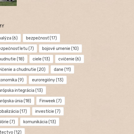
MY
nalýza
(6)
bezpečnosť
(17)
ezpečnosť letu
(7)
bojové umenie
(10)
hudnutie
(18)
ciele
(13)
cvičenie
(6)
vičenie a chudnutie
(20)
dane
(11)
konomika
(9)
euroregióny
(13)
urópska integrácia
(13)
urópska únia
(18)
Finweek
(7)
obalizácia
(17)
investície
(7)
lórie
(7)
komunikácia
(13)
etectvo
(12)