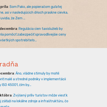
apríla
:
Som Pako, ale popieračom guľatej
e, asi v nasledujúcich dňoch praskne cievka,
uvidia, že Zem ...
 decembra
:
Regulácia cien taxislužieb by
la pomôcť zabezpečiť spravodlivejšie ceny
 všetkých spotrebiteľo...
radňa
decembra
:
Áno, vládne stimuly by mohli
riť malé a stredné podniky v implementácii
 ISO 45001, čím by...
októbra
:
Zvýšený príliv turistov môže viesť k
 záťaži na lokálne zdroje a infraštruktúru, čo
mať n...