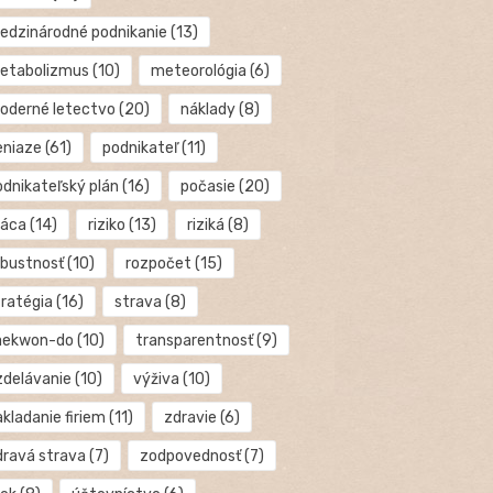
edzinárodné podnikanie
(13)
etabolizmus
(10)
meteorológia
(6)
oderné letectvo
(20)
náklady
(8)
eniaze
(61)
podnikateľ
(11)
odnikateľský plán
(16)
počasie
(20)
ráca
(14)
riziko
(13)
riziká
(8)
obustnosť
(10)
rozpočet
(15)
tratégia
(16)
strava
(8)
aekwon-do
(10)
transparentnosť
(9)
zdelávanie
(10)
výživa
(10)
kladanie firiem
(11)
zdravie
(6)
dravá strava
(7)
zodpovednosť
(7)