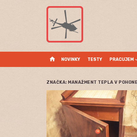
Skip
to
content
home
NOVINKY
TESTY
PRACUJEM
ZNAČKA:
MANAŽMENT TEPLA V POHONE