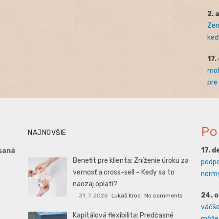
2. 
Zem
keď 
17.
moh
pre
Po
NAJNOVŠIE
17. 
saná
Benefit pre klienta: Zníženie úroku za
podpo
vernosť a cross-sell – Kedy sa to
normy
naozaj oplatí?
24. 
31. 7. 2026
Lukáš Kroc
No comments
väčšej
Kapitálová flexibilita: Predčasné
môže 