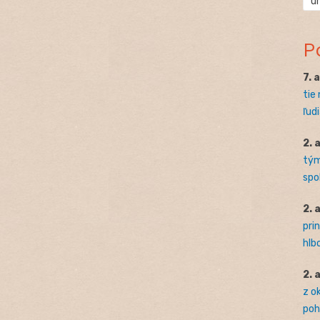
ú
P
7. 
tie
ľudi
2. 
tým
spo
2. 
pri
hlb
2. 
z o
pohľ