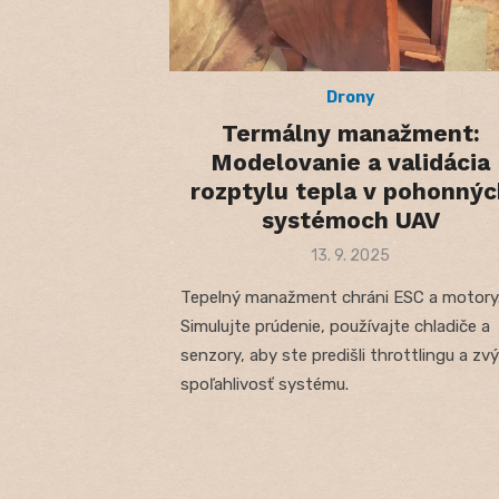
Drony
Termálny manažment:
Modelovanie a validácia
rozptylu tepla v pohonnýc
systémoch UAV
Posted
13. 9. 2025
on
Tepelný manažment chráni ESC a motory
Simulujte prúdenie, používajte chladiče a
senzory, aby ste predišli throttlingu a zvýš
spoľahlivosť systému.