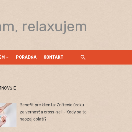
am, relaxujem
EM
PORADŇA
KONTAKT
JNOVŠIE
Benefit pre klienta: Zníženie úroku
za vernosť a cross-sell – Kedy sa to
naozaj oplatí?