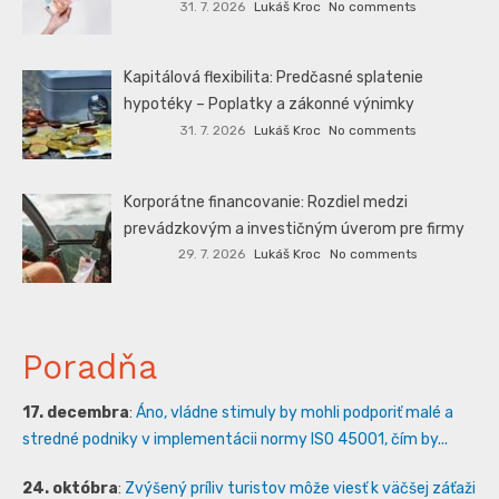
31. 7. 2026
Lukáš Kroc
No comments
Kapitálová flexibilita: Predčasné splatenie
hypotéky – Poplatky a zákonné výnimky
31. 7. 2026
Lukáš Kroc
No comments
Korporátne financovanie: Rozdiel medzi
prevádzkovým a investičným úverom pre firmy
29. 7. 2026
Lukáš Kroc
No comments
Poradňa
17. decembra
:
Áno, vládne stimuly by mohli podporiť malé a
stredné podniky v implementácii normy ISO 45001, čím by...
24. októbra
:
Zvýšený príliv turistov môže viesť k väčšej záťaži