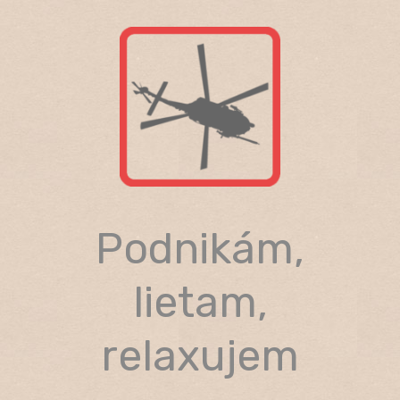
Skip
to
content
Podnikám,
lietam,
relaxujem