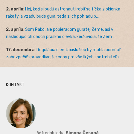
2. apríla
:
Hej, keď si budú astronauti robiť selfíčka z okienka
rakety, a vzadu bude guľa, teda z ich pohľadu p...
2. apríla
:
Som Pako, ale popieračom guľatej Zeme, asi v
nasledujúcich dňoch praskne cievka, keď uvidia, že Zem ...
17. decembra
:
Regulácia cien taxislužieb by mohla pomôcť
zabezpečiť spravodlivejšie ceny pre všetkých spotrebiteľo...
KONTAKT
šéfredaktorka
Simona Česaná