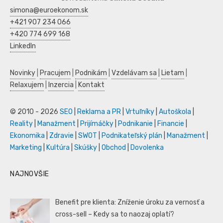
simona@euroekonom.sk
+421 907 234 066
+420 774 699 168
LinkedIn
Novinky
|
Pracujem
|
Podnikám
|
Vzdelávam sa
|
Lietam
|
Relaxujem
|
Inzercia
|
Kontakt
© 2010 - 2026
SEO
|
Reklama a PR
|
Vrtuľníky
|
Autoškola
|
Reality
|
Manažment
|
Prijímáčky
|
Podnikanie
|
Financie
|
Ekonomika
|
Zdravie
|
SWOT
|
Podnikateľský plán
|
Manažment
|
Marketing
|
Kultúra
|
Skúšky
|
Obchod
|
Dovolenka
NAJNOVŠIE
Benefit pre klienta: Zníženie úroku za vernosť a
cross-sell – Kedy sa to naozaj oplatí?