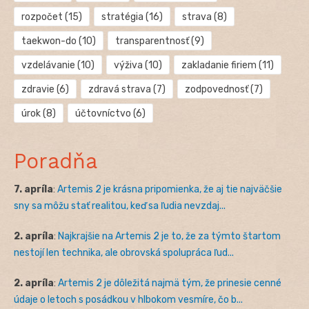
rozpočet
(15)
stratégia
(16)
strava
(8)
taekwon-do
(10)
transparentnosť
(9)
vzdelávanie
(10)
výživa
(10)
zakladanie firiem
(11)
zdravie
(6)
zdravá strava
(7)
zodpovednosť
(7)
úrok
(8)
účtovníctvo
(6)
Poradňa
7. apríla
:
Artemis 2 je krásna pripomienka, že aj tie najväčšie
sny sa môžu stať realitou, keď sa ľudia nevzdaj...
2. apríla
:
Najkrajšie na Artemis 2 je to, že za týmto štartom
nestojí len technika, ale obrovská spolupráca ľud...
2. apríla
:
Artemis 2 je dôležitá najmä tým, že prinesie cenné
údaje o letoch s posádkou v hlbokom vesmíre, čo b...