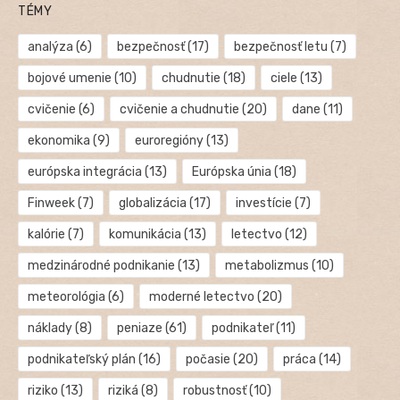
TÉMY
analýza
(6)
bezpečnosť
(17)
bezpečnosť letu
(7)
bojové umenie
(10)
chudnutie
(18)
ciele
(13)
cvičenie
(6)
cvičenie a chudnutie
(20)
dane
(11)
ekonomika
(9)
euroregióny
(13)
európska integrácia
(13)
Európska únia
(18)
Finweek
(7)
globalizácia
(17)
investície
(7)
kalórie
(7)
komunikácia
(13)
letectvo
(12)
medzinárodné podnikanie
(13)
metabolizmus
(10)
meteorológia
(6)
moderné letectvo
(20)
náklady
(8)
peniaze
(61)
podnikateľ
(11)
podnikateľský plán
(16)
počasie
(20)
práca
(14)
riziko
(13)
riziká
(8)
robustnosť
(10)