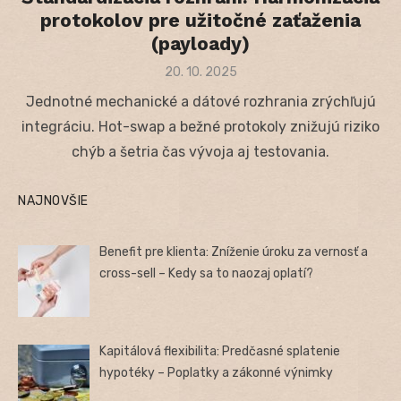
protokolov pre užitočné zaťaženia
(payloady)
Posted
20. 10. 2025
on
Jednotné mechanické a dátové rozhrania zrýchľujú
integráciu. Hot-swap a bežné protokoly znižujú riziko
chýb a šetria čas vývoja aj testovania.
NAJNOVŠIE
Benefit pre klienta: Zníženie úroku za vernosť a
cross-sell – Kedy sa to naozaj oplatí?
Kapitálová flexibilita: Predčasné splatenie
hypotéky – Poplatky a zákonné výnimky