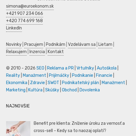
simona@euroekonom.sk
+421 907 234 066
+420 774 699 168
LinkedIn
Novinky
|
Pracujem
|
Podnikám
|
Vzdelávam sa
|
Lietam
|
Relaxujem
|
Inzercia
|
Kontakt
© 2010 - 2026
SEO
|
Reklama a PR
|
Vrtuľníky
|
Autoškola
|
Reality
|
Manažment
|
Prijímáčky
|
Podnikanie
|
Financie
|
Ekonomika
|
Zdravie
|
SWOT
|
Podnikateľský plán
|
Manažment
|
Marketing
|
Kultúra
|
Skúšky
|
Obchod
|
Dovolenka
NAJNOVŠIE
Benefit pre klienta: Zníženie úroku za vernosť a
cross-sell – Kedy sa to naozaj oplatí?