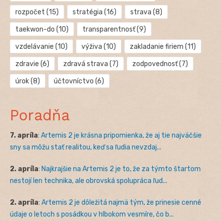
rozpočet
(15)
stratégia
(16)
strava
(8)
taekwon-do
(10)
transparentnosť
(9)
vzdelávanie
(10)
výživa
(10)
zakladanie firiem
(11)
zdravie
(6)
zdravá strava
(7)
zodpovednosť
(7)
úrok
(8)
účtovníctvo
(6)
Poradňa
7. apríla
:
Artemis 2 je krásna pripomienka, že aj tie najväčšie
sny sa môžu stať realitou, keď sa ľudia nevzdaj...
2. apríla
:
Najkrajšie na Artemis 2 je to, že za týmto štartom
nestojí len technika, ale obrovská spolupráca ľud...
2. apríla
:
Artemis 2 je dôležitá najmä tým, že prinesie cenné
údaje o letoch s posádkou v hlbokom vesmíre, čo b...