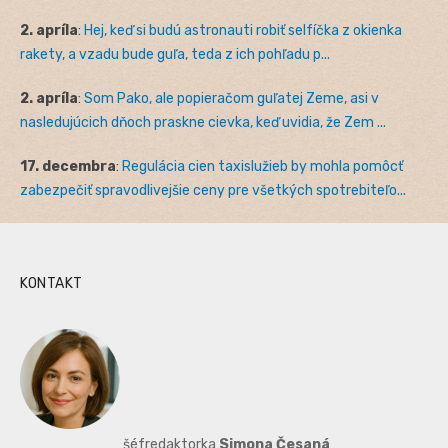
2. apríla
:
Hej, keď si budú astronauti robiť selfíčka z okienka
rakety, a vzadu bude guľa, teda z ich pohľadu p...
2. apríla
:
Som Pako, ale popieračom guľatej Zeme, asi v
nasledujúcich dňoch praskne cievka, keď uvidia, že Zem ...
17. decembra
:
Regulácia cien taxislužieb by mohla pomôcť
zabezpečiť spravodlivejšie ceny pre všetkých spotrebiteľo...
KONTAKT
šéfredaktorka
Simona Česaná