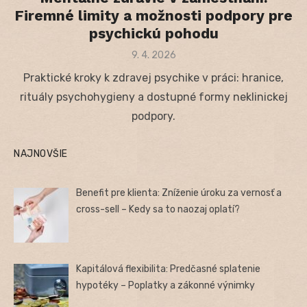
Firemné limity a možnosti podpory pre
psychickú pohodu
Posted
9. 4. 2026
on
Praktické kroky k zdravej psychike v práci: hranice,
rituály psychohygieny a dostupné formy neklinickej
podpory.
NAJNOVŠIE
Benefit pre klienta: Zníženie úroku za vernosť a
cross-sell – Kedy sa to naozaj oplatí?
Kapitálová flexibilita: Predčasné splatenie
hypotéky – Poplatky a zákonné výnimky