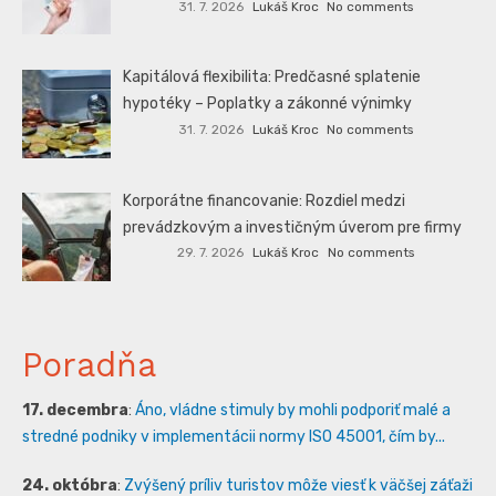
31. 7. 2026
Lukáš Kroc
No comments
Kapitálová flexibilita: Predčasné splatenie
hypotéky – Poplatky a zákonné výnimky
31. 7. 2026
Lukáš Kroc
No comments
Korporátne financovanie: Rozdiel medzi
prevádzkovým a investičným úverom pre firmy
29. 7. 2026
Lukáš Kroc
No comments
Poradňa
17. decembra
:
Áno, vládne stimuly by mohli podporiť malé a
stredné podniky v implementácii normy ISO 45001, čím by...
24. októbra
:
Zvýšený príliv turistov môže viesť k väčšej záťaži