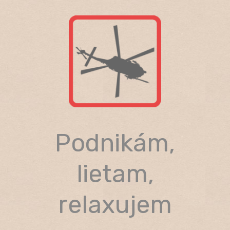
Skip
to
content
Podnikám,
lietam,
relaxujem