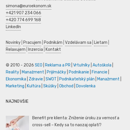
simona@euroekonom.sk
+421 907 234 066
+420 774 699 168
LinkedIn
Novinky
|
Pracujem
|
Podnikám
|
Vzdelávam sa
|
Lietam
|
Relaxujem
|
Inzercia
|
Kontakt
© 2010 - 2026
SEO
|
Reklama a PR
|
Vrtuľníky
|
Autoškola
|
Reality
|
Manažment
|
Prijímáčky
|
Podnikanie
|
Financie
|
Ekonomika
|
Zdravie
|
SWOT
|
Podnikateľský plán
|
Manažment
|
Marketing
|
Kultúra
|
Skúšky
|
Obchod
|
Dovolenka
NAJNOVŠIE
Benefit pre klienta: Zníženie úroku za vernosť a
cross-sell – Kedy sa to naozaj oplatí?