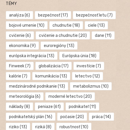
TÉMY
analýza
(6)
bezpečnosť
(17)
bezpečnosť letu
(7)
bojové umenie
(10)
chudnutie
(18)
ciele
(13)
cvičenie
(6)
cvičenie a chudnutie
(20)
dane
(11)
ekonomika
(9)
euroregióny
(13)
európska integrácia
(13)
Európska únia
(18)
Finweek
(7)
globalizácia
(17)
investície
(7)
kalórie
(7)
komunikácia
(13)
letectvo
(12)
medzinárodné podnikanie
(13)
metabolizmus
(10)
meteorológia
(6)
moderné letectvo
(20)
náklady
(8)
peniaze
(61)
podnikateľ
(11)
podnikateľský plán
(16)
počasie
(20)
práca
(14)
riziko
(13)
riziká
(8)
robustnosť
(10)