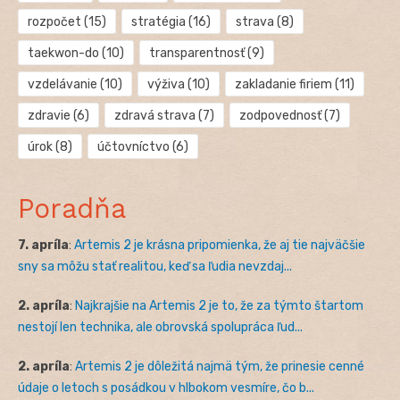
rozpočet
(15)
stratégia
(16)
strava
(8)
taekwon-do
(10)
transparentnosť
(9)
vzdelávanie
(10)
výživa
(10)
zakladanie firiem
(11)
zdravie
(6)
zdravá strava
(7)
zodpovednosť
(7)
úrok
(8)
účtovníctvo
(6)
Poradňa
7. apríla
:
Artemis 2 je krásna pripomienka, že aj tie najväčšie
sny sa môžu stať realitou, keď sa ľudia nevzdaj...
2. apríla
:
Najkrajšie na Artemis 2 je to, že za týmto štartom
nestojí len technika, ale obrovská spolupráca ľud...
2. apríla
:
Artemis 2 je dôležitá najmä tým, že prinesie cenné
údaje o letoch s posádkou v hlbokom vesmíre, čo b...