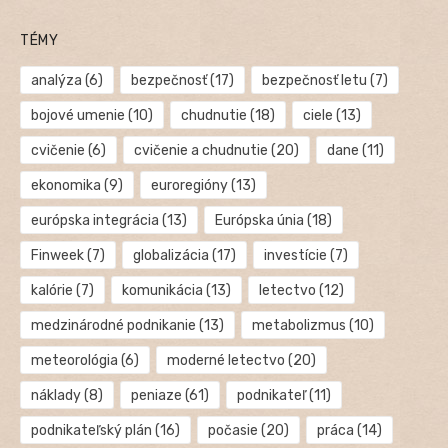
TÉMY
analýza
(6)
bezpečnosť
(17)
bezpečnosť letu
(7)
bojové umenie
(10)
chudnutie
(18)
ciele
(13)
cvičenie
(6)
cvičenie a chudnutie
(20)
dane
(11)
ekonomika
(9)
euroregióny
(13)
európska integrácia
(13)
Európska únia
(18)
Finweek
(7)
globalizácia
(17)
investície
(7)
kalórie
(7)
komunikácia
(13)
letectvo
(12)
medzinárodné podnikanie
(13)
metabolizmus
(10)
meteorológia
(6)
moderné letectvo
(20)
náklady
(8)
peniaze
(61)
podnikateľ
(11)
podnikateľský plán
(16)
počasie
(20)
práca
(14)