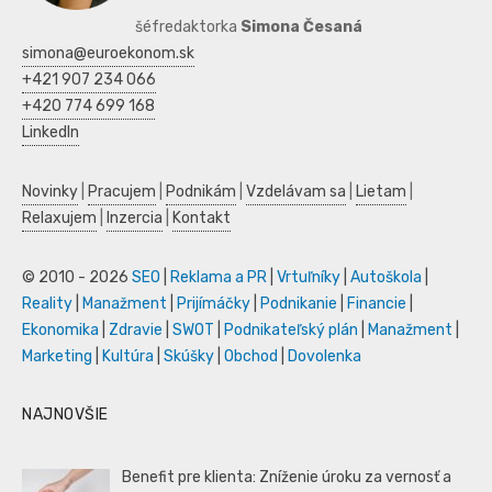
šéfredaktorka
Simona Česaná
simona@euroekonom.sk
+421 907 234 066
+420 774 699 168
LinkedIn
Novinky
|
Pracujem
|
Podnikám
|
Vzdelávam sa
|
Lietam
|
Relaxujem
|
Inzercia
|
Kontakt
© 2010 - 2026
SEO
|
Reklama a PR
|
Vrtuľníky
|
Autoškola
|
Reality
|
Manažment
|
Prijímáčky
|
Podnikanie
|
Financie
|
Ekonomika
|
Zdravie
|
SWOT
|
Podnikateľský plán
|
Manažment
|
Marketing
|
Kultúra
|
Skúšky
|
Obchod
|
Dovolenka
NAJNOVŠIE
Benefit pre klienta: Zníženie úroku za vernosť a