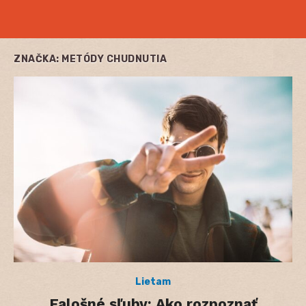
ZNAČKA:
METÓDY CHUDNUTIA
Lietam
Falošné sľuby: Ako rozpoznať