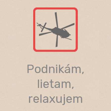
Skip
to
content
Podnikám,
lietam,
relaxujem