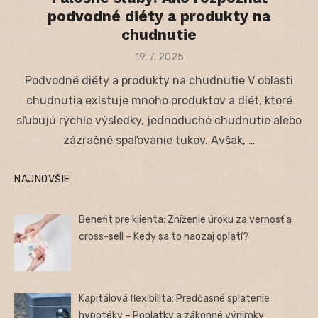
podvodné diéty a produkty na
chudnutie
Posted
19. 7. 2025
on
Podvodné diéty a produkty na chudnutie V oblasti
chudnutia existuje mnoho produktov a diét, ktoré
sľubujú rýchle výsledky, jednoduché chudnutie alebo
zázračné spaľovanie tukov. Avšak, …
NAJNOVŠIE
Benefit pre klienta: Zníženie úroku za vernosť a
cross-sell – Kedy sa to naozaj oplatí?
Kapitálová flexibilita: Predčasné splatenie
hypotéky – Poplatky a zákonné výnimky