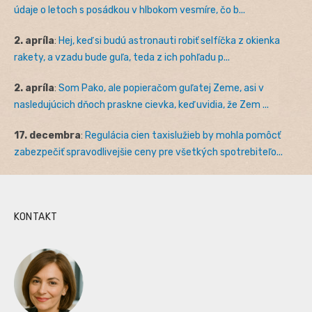
údaje o letoch s posádkou v hlbokom vesmíre, čo b...
2. apríla
:
Hej, keď si budú astronauti robiť selfíčka z okienka
rakety, a vzadu bude guľa, teda z ich pohľadu p...
2. apríla
:
Som Pako, ale popieračom guľatej Zeme, asi v
nasledujúcich dňoch praskne cievka, keď uvidia, že Zem ...
17. decembra
:
Regulácia cien taxislužieb by mohla pomôcť
zabezpečiť spravodlivejšie ceny pre všetkých spotrebiteľo...
KONTAKT