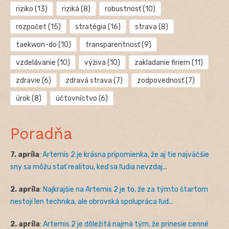
riziko
(13)
riziká
(8)
robustnosť
(10)
rozpočet
(15)
stratégia
(16)
strava
(8)
taekwon-do
(10)
transparentnosť
(9)
vzdelávanie
(10)
výživa
(10)
zakladanie firiem
(11)
zdravie
(6)
zdravá strava
(7)
zodpovednosť
(7)
úrok
(8)
účtovníctvo
(6)
Poradňa
7. apríla
:
Artemis 2 je krásna pripomienka, že aj tie najväčšie
sny sa môžu stať realitou, keď sa ľudia nevzdaj...
2. apríla
:
Najkrajšie na Artemis 2 je to, že za týmto štartom
nestojí len technika, ale obrovská spolupráca ľud...
2. apríla
:
Artemis 2 je dôležitá najmä tým, že prinesie cenné