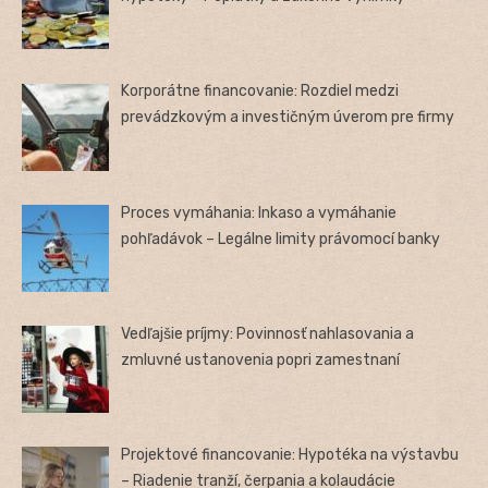
Korporátne financovanie: Rozdiel medzi
prevádzkovým a investičným úverom pre firmy
Proces vymáhania: Inkaso a vymáhanie
pohľadávok – Legálne limity právomocí banky
Vedľajšie príjmy: Povinnosť nahlasovania a
zmluvné ustanovenia popri zamestnaní
Projektové financovanie: Hypotéka na výstavbu
– Riadenie tranží, čerpania a kolaudácie