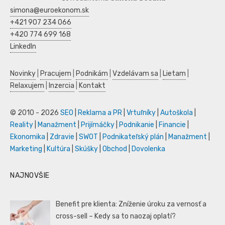
simona@euroekonom.sk
+421 907 234 066
+420 774 699 168
LinkedIn
Novinky
|
Pracujem
|
Podnikám
|
Vzdelávam sa
|
Lietam
|
Relaxujem
|
Inzercia
|
Kontakt
© 2010 - 2026
SEO
|
Reklama a PR
|
Vrtuľníky
|
Autoškola
|
Reality
|
Manažment
|
Prijímáčky
|
Podnikanie
|
Financie
|
Ekonomika
|
Zdravie
|
SWOT
|
Podnikateľský plán
|
Manažment
|
Marketing
|
Kultúra
|
Skúšky
|
Obchod
|
Dovolenka
NAJNOVŠIE
Benefit pre klienta: Zníženie úroku za vernosť a
cross-sell – Kedy sa to naozaj oplatí?