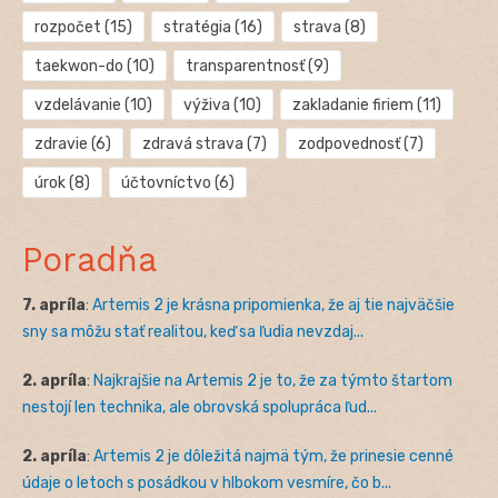
rozpočet
(15)
stratégia
(16)
strava
(8)
taekwon-do
(10)
transparentnosť
(9)
vzdelávanie
(10)
výživa
(10)
zakladanie firiem
(11)
zdravie
(6)
zdravá strava
(7)
zodpovednosť
(7)
úrok
(8)
účtovníctvo
(6)
Poradňa
7. apríla
:
Artemis 2 je krásna pripomienka, že aj tie najväčšie
sny sa môžu stať realitou, keď sa ľudia nevzdaj...
2. apríla
:
Najkrajšie na Artemis 2 je to, že za týmto štartom
nestojí len technika, ale obrovská spolupráca ľud...
2. apríla
:
Artemis 2 je dôležitá najmä tým, že prinesie cenné
údaje o letoch s posádkou v hlbokom vesmíre, čo b...