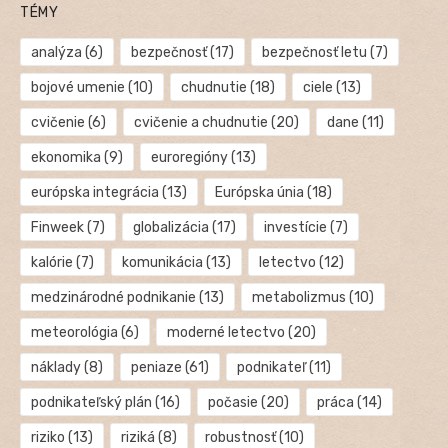
TÉMY
analýza
(6)
bezpečnosť
(17)
bezpečnosť letu
(7)
bojové umenie
(10)
chudnutie
(18)
ciele
(13)
cvičenie
(6)
cvičenie a chudnutie
(20)
dane
(11)
ekonomika
(9)
euroregióny
(13)
európska integrácia
(13)
Európska únia
(18)
Finweek
(7)
globalizácia
(17)
investície
(7)
kalórie
(7)
komunikácia
(13)
letectvo
(12)
medzinárodné podnikanie
(13)
metabolizmus
(10)
meteorológia
(6)
moderné letectvo
(20)
náklady
(8)
peniaze
(61)
podnikateľ
(11)
podnikateľský plán
(16)
počasie
(20)
práca
(14)
riziko
(13)
riziká
(8)
robustnosť
(10)