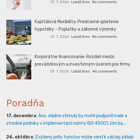
31. 7. 2026
Lukáš Kroc
No comments
Kapitálová flexibilita: Predčasné splatenie
hypotéky – Poplatky a zákonné výnimky
31. 7. 2026
Lukáš Kroc
No comments
Korporátne financovanie: Rozdiel medzi
prevádzkovým a investičným úverom pre firmy
29. 7. 2026
Lukáš Kroc
No comments
Poradňa
17. decembra
:
Áno, vládne stimuly by mohli podporiť malé a
stredné podniky v implementácii normy ISO 45001, čím by...
24. októbra
:
Zvýšený príliv turistov môže viesť k väčšej záťaži