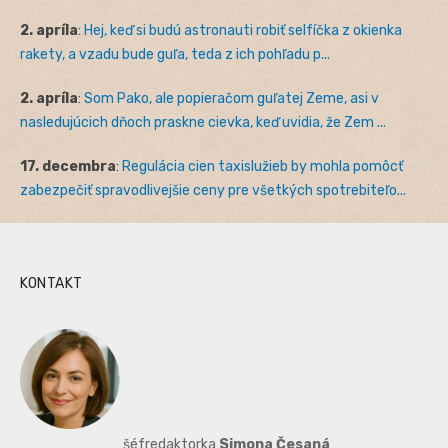
2. apríla
:
Hej, keď si budú astronauti robiť selfíčka z okienka
rakety, a vzadu bude guľa, teda z ich pohľadu p...
2. apríla
:
Som Pako, ale popieračom guľatej Zeme, asi v
nasledujúcich dňoch praskne cievka, keď uvidia, že Zem ...
17. decembra
:
Regulácia cien taxislužieb by mohla pomôcť
zabezpečiť spravodlivejšie ceny pre všetkých spotrebiteľo...
KONTAKT
šéfredaktorka
Simona Česaná