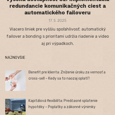
redundancie komunikačných ciest a
automatického failoveru
Posted
17. 5. 2025
on
Viacero liniek pre vyššiu spoľahlivosť: automatický
failover a bonding s prioritami udržia riadenie a video
aj pri výpadkoch.
NAJNOVŠIE
Benefit pre klienta: Zníženie úroku za vernosť a
cross-sell – Kedy sa to naozaj oplatí?
Kapitálová flexibilita: Predčasné splatenie
hypotéky – Poplatky a zákonné výnimky