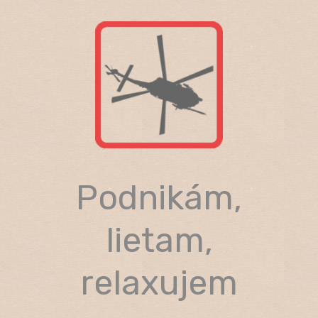
Skip
to
content
Podnikám,
lietam,
relaxujem