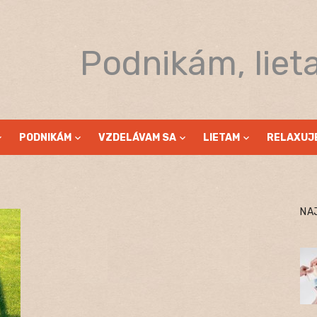
Podnikám, liet
PODNIKÁM
VZDELÁVAM SA
LIETAM
RELAXUJ
NA