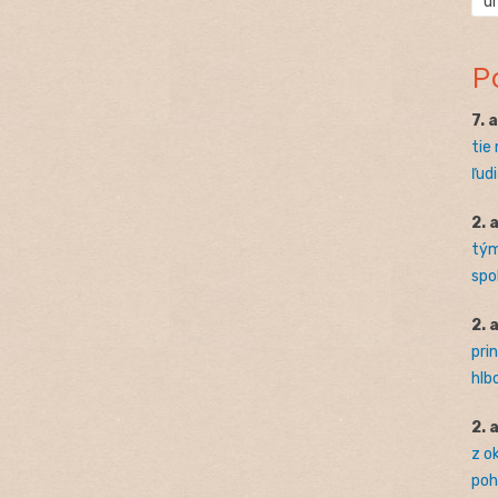
ú
P
7. 
tie
ľudi
2. 
tým
spo
2. 
pri
hlb
2. 
z o
pohľ