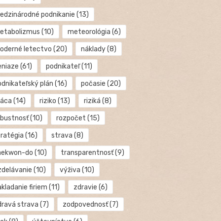
edzinárodné podnikanie
(13)
etabolizmus
(10)
meteorológia
(6)
oderné letectvo
(20)
náklady
(8)
eniaze
(61)
podnikateľ
(11)
odnikateľský plán
(16)
počasie
(20)
ráca
(14)
riziko
(13)
riziká
(8)
obustnosť
(10)
rozpočet
(15)
tratégia
(16)
strava
(8)
aekwon-do
(10)
transparentnosť
(9)
zdelávanie
(10)
výživa
(10)
kladanie firiem
(11)
zdravie
(6)
dravá strava
(7)
zodpovednosť
(7)