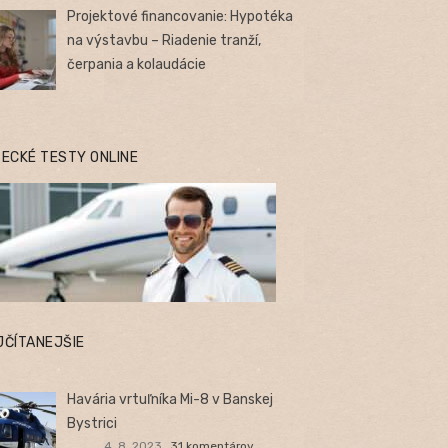
Projektové financovanie: Hypotéka
na výstavbu – Riadenie tranží,
čerpania a kolaudácie
TECKÉ TESTY ONLINE
JČÍTANEJŠIE
Havária vrtuľníka Mi-8 v Banskej
Bystrici
4. 8. 2023
31 komentárov