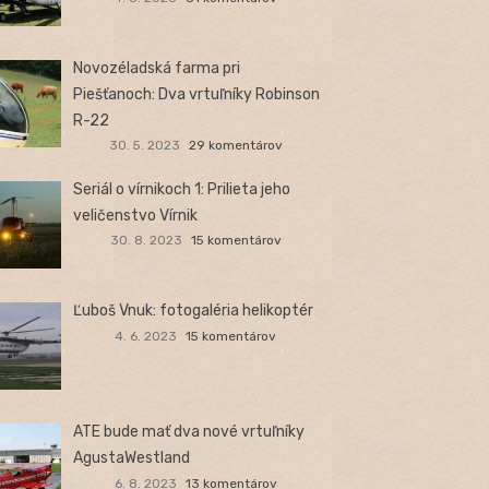
Novozéladská farma pri
Piešťanoch: Dva vrtuľníky Robinson
R-22
30. 5. 2023
29 komentárov
Seriál o vírnikoch 1: Prilieta jeho
veličenstvo Vírnik
30. 8. 2023
15 komentárov
Ľuboš Vnuk: fotogaléria helikoptér
4. 6. 2023
15 komentárov
ATE bude mať dva nové vrtuľníky
AgustaWestland
6. 8. 2023
13 komentárov