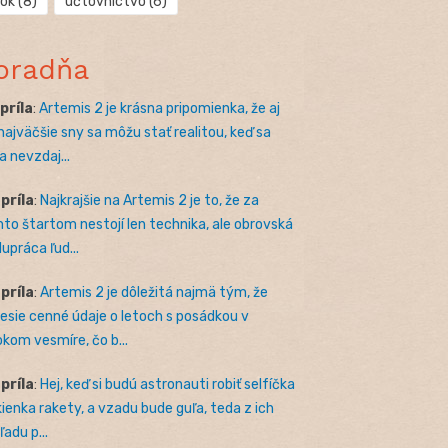
rok
(8)
účtovníctvo
(6)
oradňa
apríla
:
Artemis 2 je krásna pripomienka, že aj
 najväčšie sny sa môžu stať realitou, keď sa
a nevzdaj...
apríla
:
Najkrajšie na Artemis 2 je to, že za
to štartom nestojí len technika, ale obrovská
lupráca ľud...
apríla
:
Artemis 2 je dôležitá najmä tým, že
nesie cenné údaje o letoch s posádkou v
okom vesmíre, čo b...
apríla
:
Hej, keď si budú astronauti robiť selfíčka
kienka rakety, a vzadu bude guľa, teda z ich
adu p...