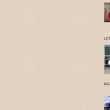
LE
NA