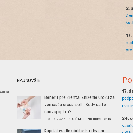
2. 
Zem
keď 
17.
moh
pre
Po
NAJNOVŠIE
17. 
saná
Benefit pre klienta: Zníženie úroku za
podpo
vernosť a cross-sell – Kedy sa to
normy
naozaj oplatí?
24. 
31. 7. 2026
Lukáš Kroc
No comments
väčšej
Kapitálová flexibilita: Predčasné
môže 