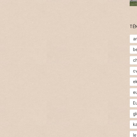
TÉ
a
b
c
c
e
e
E
gl
ka
l