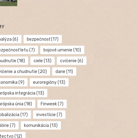
MY
nalýza
(6)
bezpečnosť
(17)
ezpečnosť letu
(7)
bojové umenie
(10)
hudnutie
(18)
ciele
(13)
cvičenie
(6)
vičenie a chudnutie
(20)
dane
(11)
konomika
(9)
euroregióny
(13)
urópska integrácia
(13)
urópska únia
(18)
Finweek
(7)
obalizácia
(17)
investície
(7)
lórie
(7)
komunikácia
(13)
etectvo
(12)