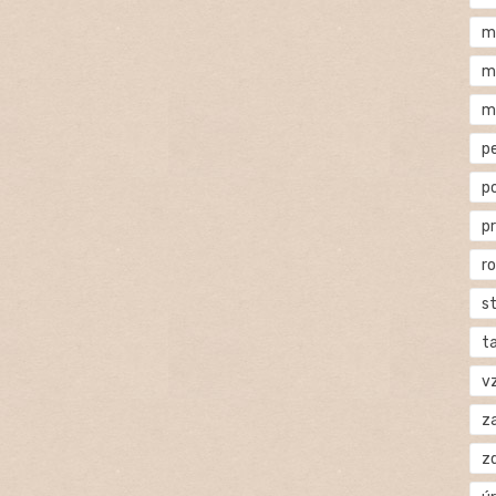
m
m
m
p
p
p
r
s
t
v
za
z