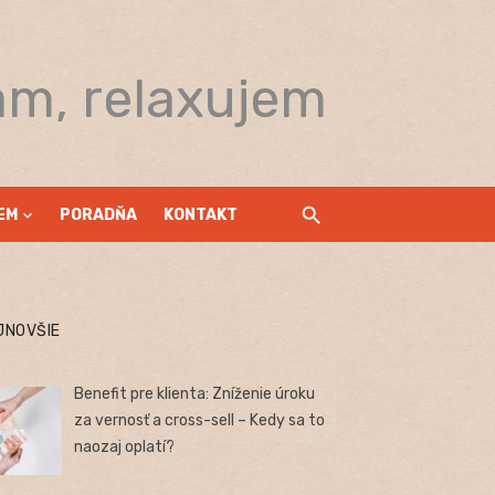
am, relaxujem
EM
PORADŇA
KONTAKT
JNOVŠIE
Benefit pre klienta: Zníženie úroku
za vernosť a cross-sell – Kedy sa to
naozaj oplatí?