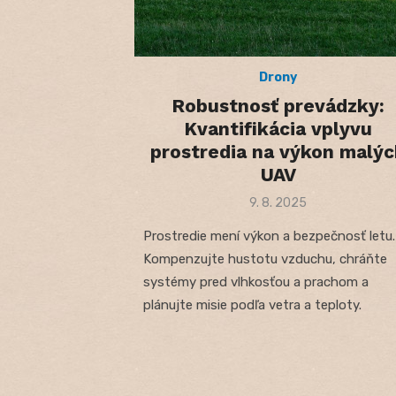
Drony
Robustnosť prevádzky:
Kvantifikácia vplyvu
prostredia na výkon malýc
UAV
Posted
9. 8. 2025
on
Prostredie mení výkon a bezpečnosť letu.
Kompenzujte hustotu vzduchu, chráňte
systémy pred vlhkosťou a prachom a
plánujte misie podľa vetra a teploty.