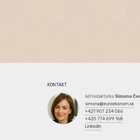
KONTAKT
šéfredaktorka
Simona Če
simona@euroekonom.sk
+421 907 234 066
+420 774 699 168
LinkedIn