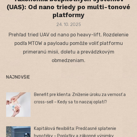
(UAS): Od nano triedy po multi-tonové
platformy
Posted
24. 10. 2025
on
Prehľad tried UAV od nano po heavy-lift. Rozdelenie
podľa MTOW a payloadu pomôže voliť platformu
primeranú misii, doletu a prevádzkovým
obmedzeniam.
NAJNOVŠIE
Benefit pre klienta: Zníženie úroku za vernosť a
cross-sell – Kedy sa to naozaj oplatí?
Kapitálová flexibilita: Predčasné splatenie
hypotéky – Poplatky a zákonné výnimky