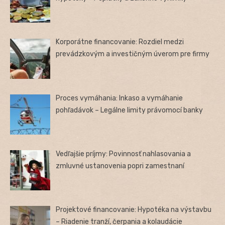
Korporátne financovanie: Rozdiel medzi
prevádzkovým a investičným úverom pre firmy
Proces vymáhania: Inkaso a vymáhanie
pohľadávok – Legálne limity právomocí banky
Vedľajšie príjmy: Povinnosť nahlasovania a
zmluvné ustanovenia popri zamestnaní
Projektové financovanie: Hypotéka na výstavbu
– Riadenie tranží, čerpania a kolaudácie