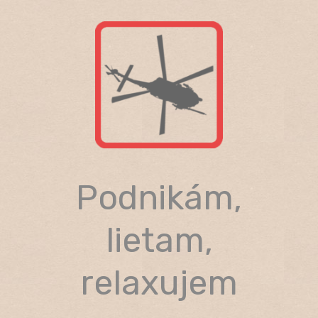
Skip
to
content
Podnikám,
lietam,
relaxujem