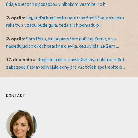
údaje o letoch s posádkou v hlbokom vesmíre, čo b...
2. apríla
:
Hej, keď si budú astronauti robiť selfíčka z okienka
rakety, a vzadu bude guľa, teda z ich pohľadu p...
2. apríla
:
Som Pako, ale popieračom guľatej Zeme, asi v
nasledujúcich dňoch praskne cievka, keď uvidia, že Zem ...
17. decembra
:
Regulácia cien taxislužieb by mohla pomôcť
zabezpečiť spravodlivejšie ceny pre všetkých spotrebiteľo...
KONTAKT