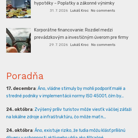
hypotéky – Poplatky a zákonné výnimky
31. 7. 2026
Lukáš Kroc
No comments
Korporátne financovanie: Rozdiel medzi
prevádzkovým a investičným úverom pre firmy
29. 7. 2026
Lukáš Kroc
No comments
Poradňa
17. decembra
:
Áno, vládne stimuly by mohli podporiť malé a
stredné podniky v implementácii normy ISO 45001, čím by...
24. októbra
:
Zvýšený príliv turistov môže viesť k väčšej záťaži
na lokálne zdroje a infraštruktúru, čo môže mať n...
24. októbra
:
Áno, existuje riziko, že ľudia môžu klásť prílišnú
dôveru v schopnosti aktívneho uhlia ako filtračné...