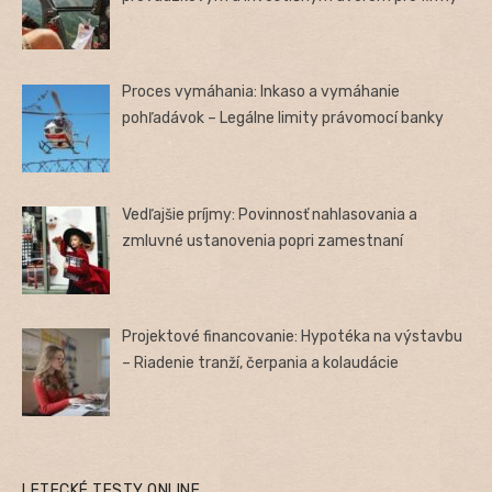
Proces vymáhania: Inkaso a vymáhanie
pohľadávok – Legálne limity právomocí banky
Vedľajšie príjmy: Povinnosť nahlasovania a
zmluvné ustanovenia popri zamestnaní
Projektové financovanie: Hypotéka na výstavbu
– Riadenie tranží, čerpania a kolaudácie
LETECKÉ TESTY ONLINE