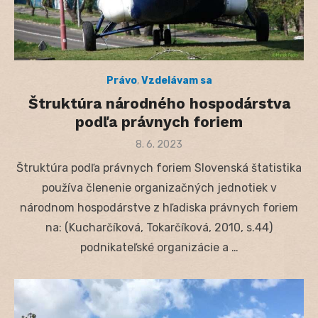
Právo
,
Vzdelávam sa
Štruktúra národného hospodárstva
podľa právnych foriem
Posted
8. 6. 2023
on
Štruktúra podľa právnych foriem Slovenská štatistika
používa členenie organizačných jednotiek v
národnom hospodárstve z hľadiska právnych foriem
na: (Kucharčíková, Tokarčíková, 2010, s.44)
podnikateľské organizácie a …