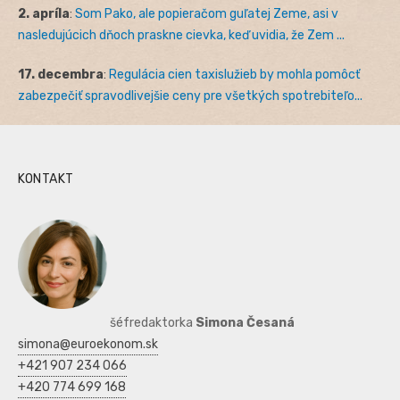
2. apríla
:
Som Pako, ale popieračom guľatej Zeme, asi v
nasledujúcich dňoch praskne cievka, keď uvidia, že Zem ...
17. decembra
:
Regulácia cien taxislužieb by mohla pomôcť
zabezpečiť spravodlivejšie ceny pre všetkých spotrebiteľo...
KONTAKT
šéfredaktorka
Simona Česaná
simona@euroekonom.sk
+421 907 234 066
+420 774 699 168