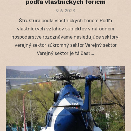
podľa vlastníckych foriem
Posted
9. 6. 2023
on
Štruktúra podľa vlastníckych foriem Podľa
vlastníckych vzťahov subjektov v národnom
hospodárstve rozoznávame nasledujúce sektory:
verejný sektor súkromný sektor Verejný sektor
Verejný sektor je tá časť …