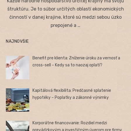
Každé národné hospodárstvo určitej krajiny má svoju
štruktúru. Je to súbor určitých oblastí ekonomických
činností v danej krajine, ktoré sú medzi sebou úzko
prepojené a …
NAJNOVŠIE
Benefit pre klienta: Zníženie úroku za vernosť a
cross-sell – Kedy sa to naozaj oplatí?
Kapitálová flexibilita: Predčasné splatenie
hypotéky – Poplatky a zákonné výnimky
Korporátne financovanie: Rozdiel medzi
prevádzkovým a investičným úverom pre firmy