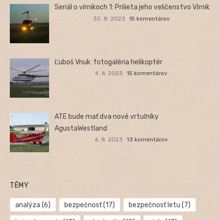
Seriál o vírnikoch 1: Prilieta jeho veličenstvo Vírnik
30. 8. 2023
15 komentárov
Ľuboš Vnuk: fotogaléria helikoptér
4. 6. 2023
15 komentárov
ATE bude mať dva nové vrtuľníky
AgustaWestland
6. 8. 2023
13 komentárov
TÉMY
analýza
(6)
bezpečnosť
(17)
bezpečnosť letu
(7)