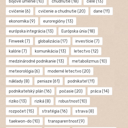
bojové umenie
(10)
chudnutie
(18)
ciele
(13)
cvičenie
(6)
cvičenie a chudnutie
(20)
dane
(11)
ekonomika
(9)
euroregióny
(13)
európska integrácia
(13)
Európska únia
(18)
Finweek
(7)
globalizácia
(17)
investície
(7)
kalórie
(7)
komunikácia
(13)
letectvo
(12)
medzinárodné podnikanie
(13)
metabolizmus
(10)
meteorológia
(6)
moderné letectvo
(20)
náklady
(8)
peniaze
(61)
podnikateľ
(11)
podnikateľský plán
(16)
počasie
(20)
práca
(14)
riziko
(13)
riziká
(8)
robustnosť
(10)
rozpočet
(15)
stratégia
(16)
strava
(8)
taekwon-do
(10)
transparentnosť
(9)