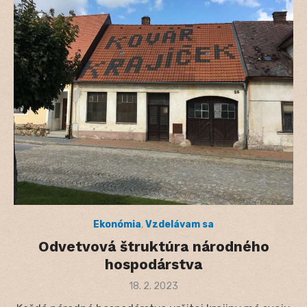
Ekonómia
,
Vzdelávam sa
Odvetvová štruktúra národného
hospodárstva
Posted
18. 2. 2023
on