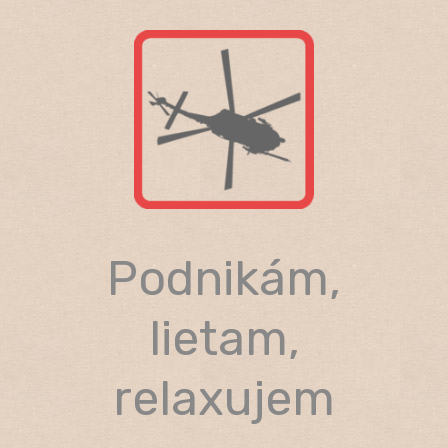
Skip
to
content
Podnikám,
lietam,
relaxujem