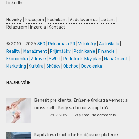
LinkedIn
Novinky
|
Pracujem
|
Podnikám
|
Vzdelávam sa
|
Lietam
|
Relaxujem
|
Inzercia
|
Kontakt
© 2010 - 2026
SEO
|
Reklama a PR
|
Vrtuľníky
|
Autoškola
|
Reality
|
Manažment
|
Prijímáčky
|
Podnikanie
|
Financie
|
Ekonomika
|
Zdravie
|
SWOT
|
Podnikateľský plán
|
Manažment
|
Marketing
|
Kultúra
|
Skúšky
|
Obchod
|
Dovolenka
NAJNOVŠIE
Benefit pre klienta: Zníženie úroku za vernosť a
cross-sell – Kedy sa to naozaj oplatí?
31. 7. 2026
Lukáš Kroc
No comments
Kapitálová flexibilita: Predčasné splatenie