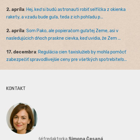
2. apríla
:
Hej, keď si budú astronauti robiť selfíčka z okienka
rakety, a vzadu bude guľa, teda z ich pohľadu p...
2. apríla
:
Som Pako, ale popieračom guľatej Zeme, asi v
nasledujúcich dňoch praskne cievka, keď uvidia, že Zem ...
17. decembra
:
Regulácia cien taxislužieb by mohla pomôcť
zabezpečiť spravodlivejšie ceny pre všetkých spotrebiteľo...
KONTAKT
šéfredaktorka
Simona Česaná