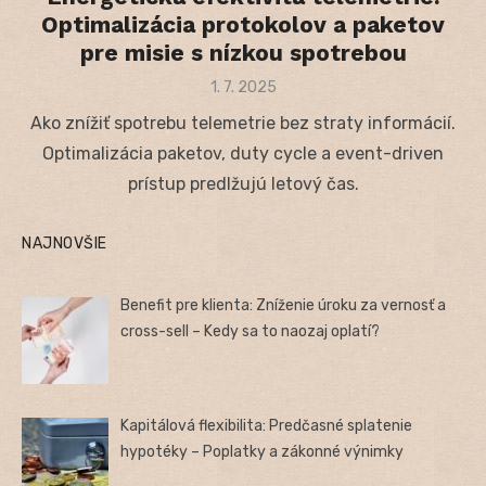
Optimalizácia protokolov a paketov
pre misie s nízkou spotrebou
Posted
1. 7. 2025
on
Ako znížiť spotrebu telemetrie bez straty informácií.
Optimalizácia paketov, duty cycle a event-driven
prístup predlžujú letový čas.
NAJNOVŠIE
Benefit pre klienta: Zníženie úroku za vernosť a
cross-sell – Kedy sa to naozaj oplatí?
Kapitálová flexibilita: Predčasné splatenie
hypotéky – Poplatky a zákonné výnimky