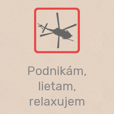
Skip
to
content
Podnikám,
lietam,
relaxujem