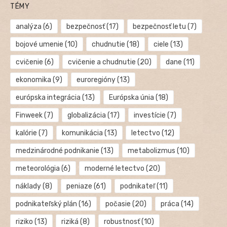
TÉMY
analýza
(6)
bezpečnosť
(17)
bezpečnosť letu
(7)
bojové umenie
(10)
chudnutie
(18)
ciele
(13)
cvičenie
(6)
cvičenie a chudnutie
(20)
dane
(11)
ekonomika
(9)
euroregióny
(13)
európska integrácia
(13)
Európska únia
(18)
Finweek
(7)
globalizácia
(17)
investície
(7)
kalórie
(7)
komunikácia
(13)
letectvo
(12)
medzinárodné podnikanie
(13)
metabolizmus
(10)
meteorológia
(6)
moderné letectvo
(20)
náklady
(8)
peniaze
(61)
podnikateľ
(11)
podnikateľský plán
(16)
počasie
(20)
práca
(14)
riziko
(13)
riziká
(8)
robustnosť
(10)