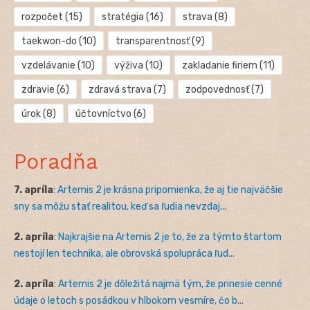
rozpočet
(15)
stratégia
(16)
strava
(8)
taekwon-do
(10)
transparentnosť
(9)
vzdelávanie
(10)
výživa
(10)
zakladanie firiem
(11)
zdravie
(6)
zdravá strava
(7)
zodpovednosť
(7)
úrok
(8)
účtovníctvo
(6)
Poradňa
7. apríla
:
Artemis 2 je krásna pripomienka, že aj tie najväčšie
sny sa môžu stať realitou, keď sa ľudia nevzdaj...
2. apríla
:
Najkrajšie na Artemis 2 je to, že za týmto štartom
nestojí len technika, ale obrovská spolupráca ľud...
2. apríla
:
Artemis 2 je dôležitá najmä tým, že prinesie cenné
údaje o letoch s posádkou v hlbokom vesmíre, čo b...