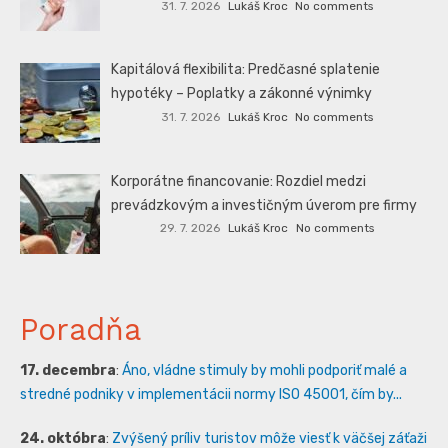
31. 7. 2026
Lukáš Kroc
No comments
Kapitálová flexibilita: Predčasné splatenie
hypotéky – Poplatky a zákonné výnimky
31. 7. 2026
Lukáš Kroc
No comments
Korporátne financovanie: Rozdiel medzi
prevádzkovým a investičným úverom pre firmy
29. 7. 2026
Lukáš Kroc
No comments
Poradňa
17. decembra
:
Áno, vládne stimuly by mohli podporiť malé a
stredné podniky v implementácii normy ISO 45001, čím by...
24. októbra
:
Zvýšený príliv turistov môže viesť k väčšej záťaži