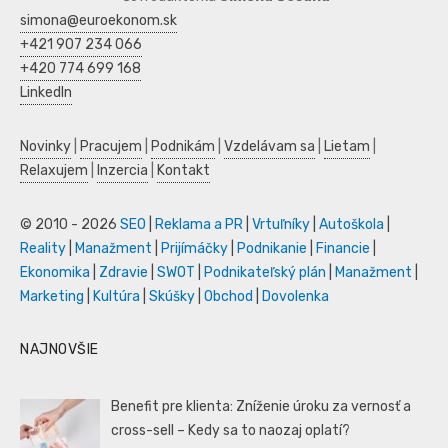
simona@euroekonom.sk
+421 907 234 066
+420 774 699 168
LinkedIn
Novinky
|
Pracujem
|
Podnikám
|
Vzdelávam sa
|
Lietam
|
Relaxujem
|
Inzercia
|
Kontakt
© 2010 - 2026
SEO
|
Reklama a PR
|
Vrtuľníky
|
Autoškola
|
Reality
|
Manažment
|
Prijímáčky
|
Podnikanie
|
Financie
|
Ekonomika
|
Zdravie
|
SWOT
|
Podnikateľský plán
|
Manažment
|
Marketing
|
Kultúra
|
Skúšky
|
Obchod
|
Dovolenka
NAJNOVŠIE
Benefit pre klienta: Zníženie úroku za vernosť a
cross-sell – Kedy sa to naozaj oplatí?