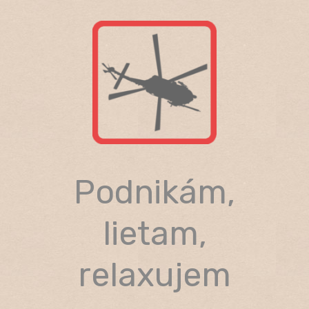
Skip
to
content
Podnikám,
lietam,
relaxujem