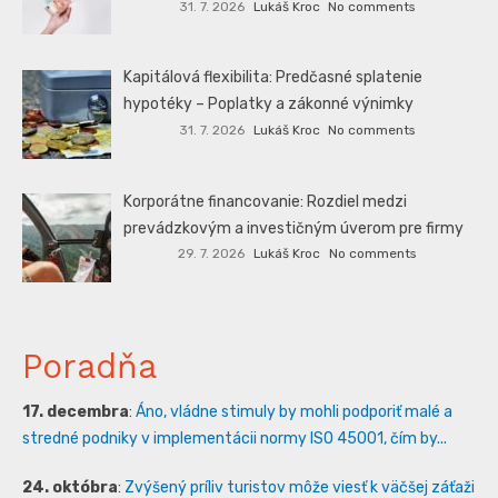
31. 7. 2026
Lukáš Kroc
No comments
Kapitálová flexibilita: Predčasné splatenie
hypotéky – Poplatky a zákonné výnimky
31. 7. 2026
Lukáš Kroc
No comments
Korporátne financovanie: Rozdiel medzi
prevádzkovým a investičným úverom pre firmy
29. 7. 2026
Lukáš Kroc
No comments
Poradňa
17. decembra
:
Áno, vládne stimuly by mohli podporiť malé a
stredné podniky v implementácii normy ISO 45001, čím by...
24. októbra
:
Zvýšený príliv turistov môže viesť k väčšej záťaži