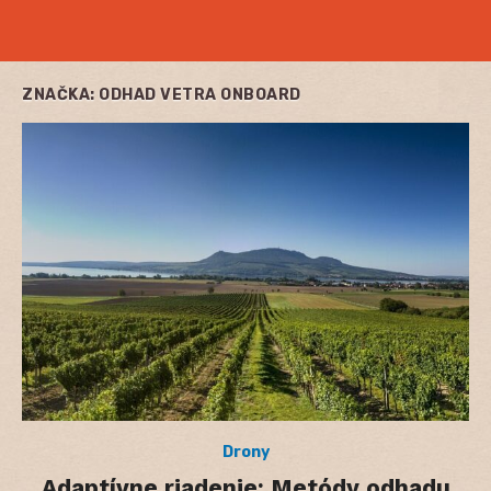
ZNAČKA:
ODHAD VETRA ONBOARD
Drony
Adaptívne riadenie: Metódy odhadu