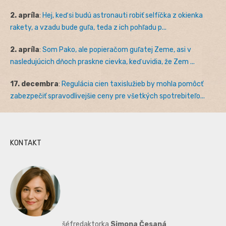
2. apríla
:
Hej, keď si budú astronauti robiť selfíčka z okienka
rakety, a vzadu bude guľa, teda z ich pohľadu p...
2. apríla
:
Som Pako, ale popieračom guľatej Zeme, asi v
nasledujúcich dňoch praskne cievka, keď uvidia, že Zem ...
17. decembra
:
Regulácia cien taxislužieb by mohla pomôcť
zabezpečiť spravodlivejšie ceny pre všetkých spotrebiteľo...
KONTAKT
šéfredaktorka
Simona Česaná