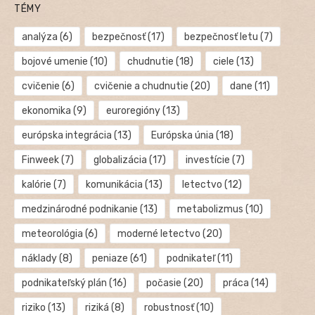
TÉMY
analýza
(6)
bezpečnosť
(17)
bezpečnosť letu
(7)
bojové umenie
(10)
chudnutie
(18)
ciele
(13)
cvičenie
(6)
cvičenie a chudnutie
(20)
dane
(11)
ekonomika
(9)
euroregióny
(13)
európska integrácia
(13)
Európska únia
(18)
Finweek
(7)
globalizácia
(17)
investície
(7)
kalórie
(7)
komunikácia
(13)
letectvo
(12)
medzinárodné podnikanie
(13)
metabolizmus
(10)
meteorológia
(6)
moderné letectvo
(20)
náklady
(8)
peniaze
(61)
podnikateľ
(11)
podnikateľský plán
(16)
počasie
(20)
práca
(14)
riziko
(13)
riziká
(8)
robustnosť
(10)