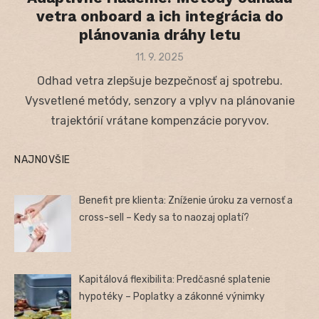
vetra onboard a ich integrácia do
plánovania dráhy letu
Posted
11. 9. 2025
on
Odhad vetra zlepšuje bezpečnosť aj spotrebu.
Vysvetlené metódy, senzory a vplyv na plánovanie
trajektórií vrátane kompenzácie poryvov.
NAJNOVŠIE
Benefit pre klienta: Zníženie úroku za vernosť a
cross-sell – Kedy sa to naozaj oplatí?
Kapitálová flexibilita: Predčasné splatenie
hypotéky – Poplatky a zákonné výnimky