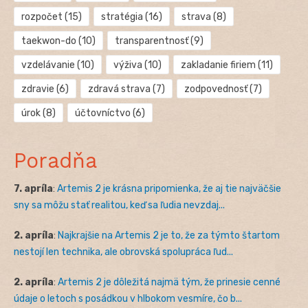
rozpočet
(15)
stratégia
(16)
strava
(8)
taekwon-do
(10)
transparentnosť
(9)
vzdelávanie
(10)
výživa
(10)
zakladanie firiem
(11)
zdravie
(6)
zdravá strava
(7)
zodpovednosť
(7)
úrok
(8)
účtovníctvo
(6)
Poradňa
7. apríla
:
Artemis 2 je krásna pripomienka, že aj tie najväčšie
sny sa môžu stať realitou, keď sa ľudia nevzdaj...
2. apríla
:
Najkrajšie na Artemis 2 je to, že za týmto štartom
nestojí len technika, ale obrovská spolupráca ľud...
2. apríla
:
Artemis 2 je dôležitá najmä tým, že prinesie cenné
údaje o letoch s posádkou v hlbokom vesmíre, čo b...