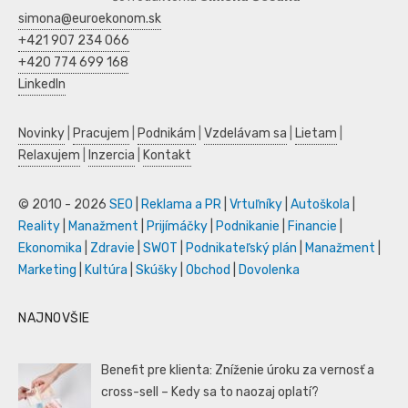
simona@euroekonom.sk
+421 907 234 066
+420 774 699 168
LinkedIn
Novinky
|
Pracujem
|
Podnikám
|
Vzdelávam sa
|
Lietam
|
Relaxujem
|
Inzercia
|
Kontakt
© 2010 - 2026
SEO
|
Reklama a PR
|
Vrtuľníky
|
Autoškola
|
Reality
|
Manažment
|
Prijímáčky
|
Podnikanie
|
Financie
|
Ekonomika
|
Zdravie
|
SWOT
|
Podnikateľský plán
|
Manažment
|
Marketing
|
Kultúra
|
Skúšky
|
Obchod
|
Dovolenka
NAJNOVŠIE
Benefit pre klienta: Zníženie úroku za vernosť a
cross-sell – Kedy sa to naozaj oplatí?