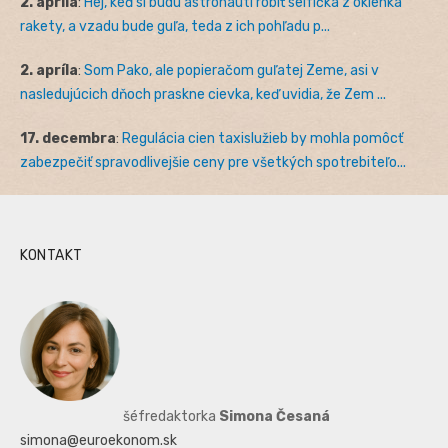
2. apríla
:
Hej, keď si budú astronauti robiť selfíčka z okienka
rakety, a vzadu bude guľa, teda z ich pohľadu p...
2. apríla
:
Som Pako, ale popieračom guľatej Zeme, asi v
nasledujúcich dňoch praskne cievka, keď uvidia, že Zem ...
17. decembra
:
Regulácia cien taxislužieb by mohla pomôcť
zabezpečiť spravodlivejšie ceny pre všetkých spotrebiteľo...
KONTAKT
šéfredaktorka
Simona Česaná
simona@euroekonom.sk