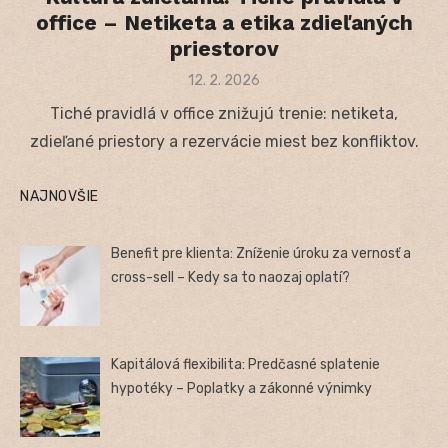
office – Netiketa a etika zdieľaných
priestorov
Posted
12. 2. 2026
on
Tiché pravidlá v office znižujú trenie: netiketa,
zdieľané priestory a rezervácie miest bez konfliktov.
NAJNOVŠIE
Benefit pre klienta: Zníženie úroku za vernosť a
cross-sell – Kedy sa to naozaj oplatí?
Kapitálová flexibilita: Predčasné splatenie
hypotéky – Poplatky a zákonné výnimky