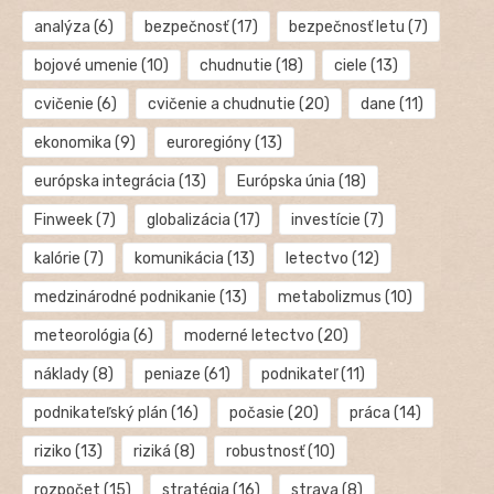
analýza
(6)
bezpečnosť
(17)
bezpečnosť letu
(7)
bojové umenie
(10)
chudnutie
(18)
ciele
(13)
cvičenie
(6)
cvičenie a chudnutie
(20)
dane
(11)
ekonomika
(9)
euroregióny
(13)
európska integrácia
(13)
Európska únia
(18)
Finweek
(7)
globalizácia
(17)
investície
(7)
kalórie
(7)
komunikácia
(13)
letectvo
(12)
medzinárodné podnikanie
(13)
metabolizmus
(10)
meteorológia
(6)
moderné letectvo
(20)
náklady
(8)
peniaze
(61)
podnikateľ
(11)
podnikateľský plán
(16)
počasie
(20)
práca
(14)
riziko
(13)
riziká
(8)
robustnosť
(10)
rozpočet
(15)
stratégia
(16)
strava
(8)