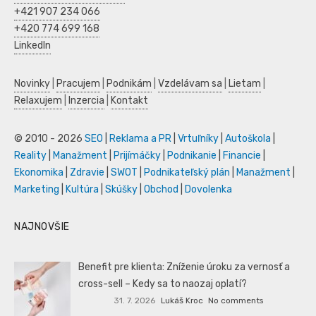
+421 907 234 066
+420 774 699 168
LinkedIn
Novinky
|
Pracujem
|
Podnikám
|
Vzdelávam sa
|
Lietam
|
Relaxujem
|
Inzercia
|
Kontakt
© 2010 - 2026
SEO
|
Reklama a PR
|
Vrtuľníky
|
Autoškola
|
Reality
|
Manažment
|
Prijímáčky
|
Podnikanie
|
Financie
|
Ekonomika
|
Zdravie
|
SWOT
|
Podnikateľský plán
|
Manažment
|
Marketing
|
Kultúra
|
Skúšky
|
Obchod
|
Dovolenka
NAJNOVŠIE
Benefit pre klienta: Zníženie úroku za vernosť a
cross-sell – Kedy sa to naozaj oplatí?
31. 7. 2026
Lukáš Kroc
No comments