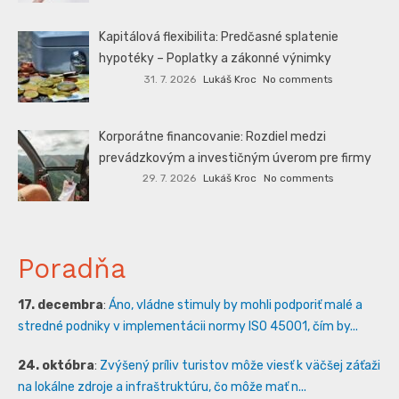
Kapitálová flexibilita: Predčasné splatenie
hypotéky – Poplatky a zákonné výnimky
31. 7. 2026
Lukáš Kroc
No comments
Korporátne financovanie: Rozdiel medzi
prevádzkovým a investičným úverom pre firmy
29. 7. 2026
Lukáš Kroc
No comments
Poradňa
17. decembra
:
Áno, vládne stimuly by mohli podporiť malé a
stredné podniky v implementácii normy ISO 45001, čím by...
24. októbra
:
Zvýšený príliv turistov môže viesť k väčšej záťaži
na lokálne zdroje a infraštruktúru, čo môže mať n...