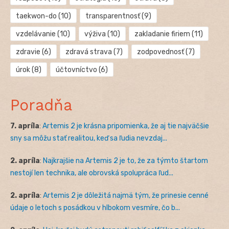
taekwon-do
(10)
transparentnosť
(9)
vzdelávanie
(10)
výživa
(10)
zakladanie firiem
(11)
zdravie
(6)
zdravá strava
(7)
zodpovednosť
(7)
úrok
(8)
účtovníctvo
(6)
Poradňa
7. apríla
:
Artemis 2 je krásna pripomienka, že aj tie najväčšie
sny sa môžu stať realitou, keď sa ľudia nevzdaj...
2. apríla
:
Najkrajšie na Artemis 2 je to, že za týmto štartom
nestojí len technika, ale obrovská spolupráca ľud...
2. apríla
:
Artemis 2 je dôležitá najmä tým, že prinesie cenné
údaje o letoch s posádkou v hlbokom vesmíre, čo b...