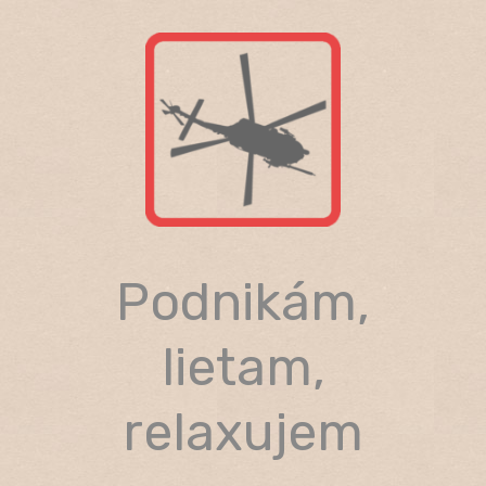
Skip
to
content
Podnikám,
lietam,
relaxujem