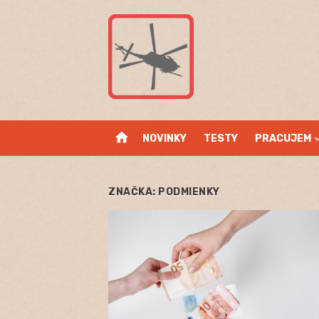
Skip
to
content
home
NOVINKY
TESTY
PRACUJEM
ZNAČKA:
PODMIENKY