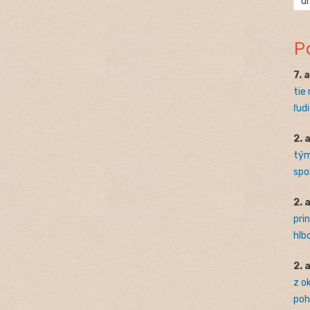
ú
P
7. 
tie
ľudi
2. 
tým
spo
2. 
pri
hlb
2. 
z o
pohľ