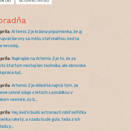
rok
(8)
účtovníctvo
(6)
oradňa
apríla
:
Artemis 2 je krásna pripomienka, že aj
 najväčšie sny sa môžu stať realitou, keď sa
a nevzdaj...
apríla
:
Najkrajšie na Artemis 2 je to, že za
to štartom nestojí len technika, ale obrovská
lupráca ľud...
apríla
:
Artemis 2 je dôležitá najmä tým, že
nesie cenné údaje o letoch s posádkou v
okom vesmíre, čo b...
apríla
:
Hej, keď si budú astronauti robiť selfíčka
kienka rakety, a vzadu bude guľa, teda z ich
adu p...