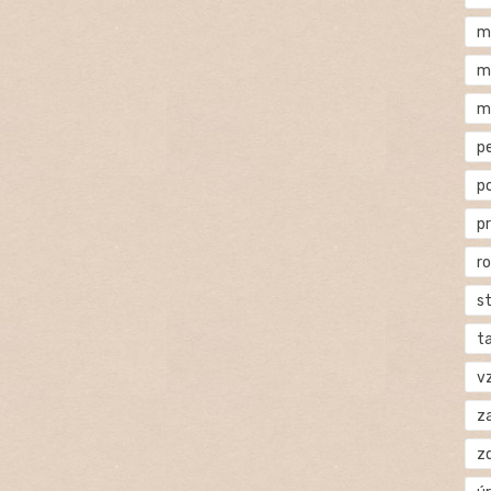
m
m
m
p
p
p
r
s
t
v
za
z