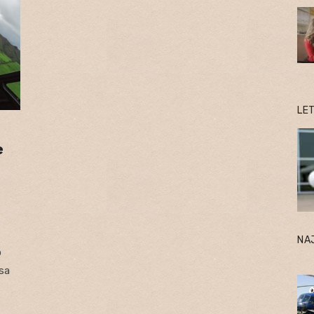
LE
e
NA
o
 sa