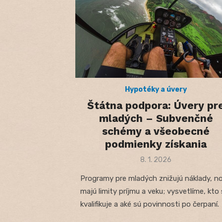
Hypotéky a úvery
Štátna podpora: Úvery pr
mladých – Subvenčné
schémy a všeobecné
podmienky získania
Posted
8. 1. 2026
on
Programy pre mladých znižujú náklady, n
majú limity príjmu a veku; vysvetlíme, kto
kvalifikuje a aké sú povinnosti po čerpaní.