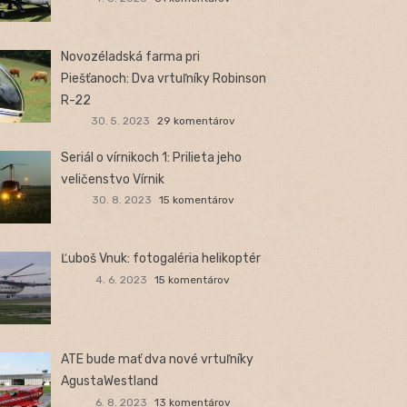
Novozéladská farma pri
Piešťanoch: Dva vrtuľníky Robinson
R-22
30. 5. 2023
29 komentárov
Seriál o vírnikoch 1: Prilieta jeho
veličenstvo Vírnik
30. 8. 2023
15 komentárov
Ľuboš Vnuk: fotogaléria helikoptér
4. 6. 2023
15 komentárov
ATE bude mať dva nové vrtuľníky
AgustaWestland
6. 8. 2023
13 komentárov