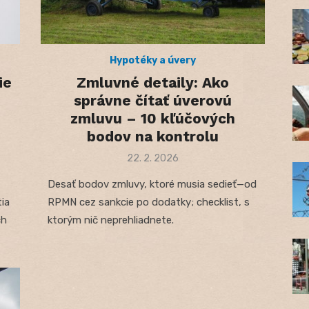
Hypotéky a úvery
ie
Zmluvné detaily: Ako
-
správne čítať úverovú
zmluvu – 10 kľúčových
bodov na kontrolu
Posted
22. 2. 2026
on
Desať bodov zmluvy, ktoré musia sedieť—od
tia
RPMN cez sankcie po dodatky; checklist, s
ch
ktorým nič neprehliadnete.