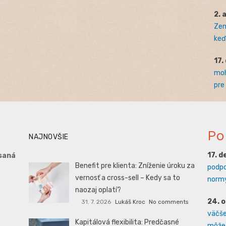
2. 
Zem
keď 
17.
moh
pre
Po
NAJNOVŠIE
17. 
saná
Benefit pre klienta: Zníženie úroku za
podpo
vernosť a cross-sell – Kedy sa to
normy
naozaj oplatí?
24. 
31. 7. 2026
Lukáš Kroc
No comments
väčšej
Kapitálová flexibilita: Predčasné
môže 