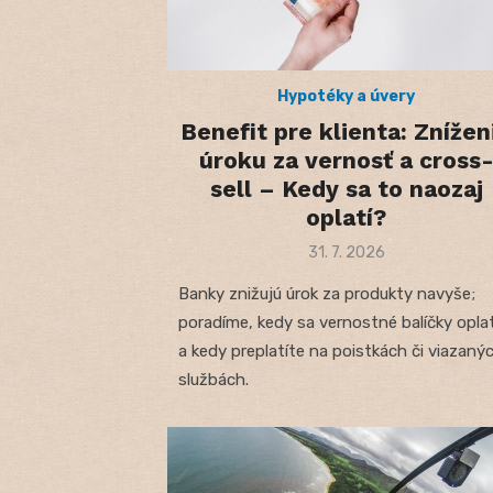
Hypotéky a úvery
Benefit pre klienta: Znížen
úroku za vernosť a cross
sell – Kedy sa to naozaj
oplatí?
Posted
31. 7. 2026
on
Banky znižujú úrok za produkty navyše;
poradíme, kedy sa vernostné balíčky opla
a kedy preplatíte na poistkách či viazaný
službách.