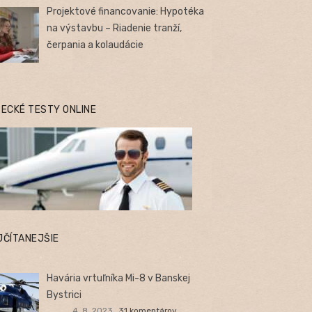
Projektové financovanie: Hypotéka
na výstavbu – Riadenie tranží,
čerpania a kolaudácie
TECKÉ TESTY ONLINE
JČÍTANEJŠIE
Havária vrtuľníka Mi-8 v Banskej
Bystrici
4. 8. 2023
31 komentárov