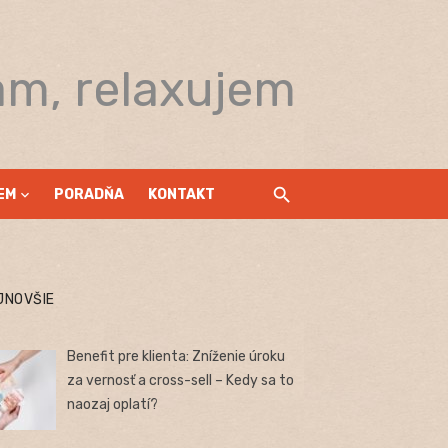
am, relaxujem
EM
PORADŇA
KONTAKT
JNOVŠIE
Benefit pre klienta: Zníženie úroku
za vernosť a cross-sell – Kedy sa to
naozaj oplatí?