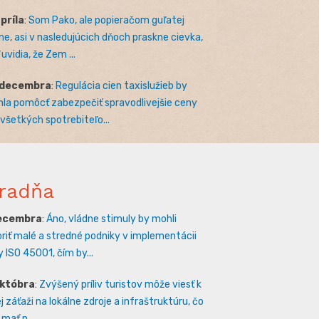
apríla
:
Som Pako, ale popieračom guľatej
e, asi v nasledujúcich dňoch praskne cievka,
uvidia, že Zem ...
 decembra
:
Regulácia cien taxislužieb by
la pomôcť zabezpečiť spravodlivejšie ceny
 všetkých spotrebiteľo...
radňa
decembra
:
Áno, vládne stimuly by mohli
riť malé a stredné podniky v implementácii
 ISO 45001, čím by...
októbra
:
Zvýšený príliv turistov môže viesť k
 záťaži na lokálne zdroje a infraštruktúru, čo
mať n...