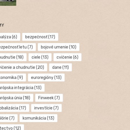
MY
nalýza
(6)
bezpečnosť
(17)
ezpečnosť letu
(7)
bojové umenie
(10)
hudnutie
(18)
ciele
(13)
cvičenie
(6)
vičenie a chudnutie
(20)
dane
(11)
konomika
(9)
euroregióny
(13)
urópska integrácia
(13)
urópska únia
(18)
Finweek
(7)
obalizácia
(17)
investície
(7)
lórie
(7)
komunikácia
(13)
etectvo
(12)