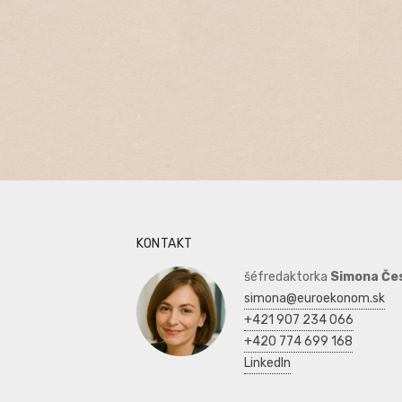
KONTAKT
šéfredaktorka
Simona Če
simona@euroekonom.sk
+421 907 234 066
+420 774 699 168
LinkedIn