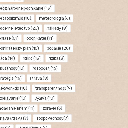
edzinárodné podnikanie
(13)
etabolizmus
(10)
meteorológia
(6)
oderné letectvo
(20)
náklady
(8)
eniaze
(61)
podnikateľ
(11)
odnikateľský plán
(16)
počasie
(20)
ráca
(14)
riziko
(13)
riziká
(8)
obustnosť
(10)
rozpočet
(15)
tratégia
(16)
strava
(8)
aekwon-do
(10)
transparentnosť
(9)
zdelávanie
(10)
výživa
(10)
kladanie firiem
(11)
zdravie
(6)
dravá strava
(7)
zodpovednosť
(7)