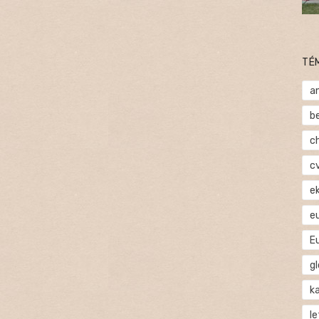
TÉ
a
b
c
c
e
e
E
gl
ka
l