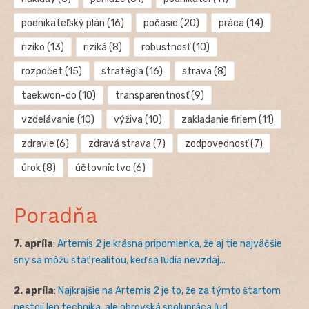
podnikateľský plán
(16)
počasie
(20)
práca
(14)
riziko
(13)
riziká
(8)
robustnosť
(10)
rozpočet
(15)
stratégia
(16)
strava
(8)
taekwon-do
(10)
transparentnosť
(9)
vzdelávanie
(10)
výživa
(10)
zakladanie firiem
(11)
zdravie
(6)
zdravá strava
(7)
zodpovednosť
(7)
úrok
(8)
účtovníctvo
(6)
Poradňa
7. apríla
:
Artemis 2 je krásna pripomienka, že aj tie najväčšie
sny sa môžu stať realitou, keď sa ľudia nevzdaj...
2. apríla
:
Najkrajšie na Artemis 2 je to, že za týmto štartom
nestojí len technika, ale obrovská spolupráca ľud...