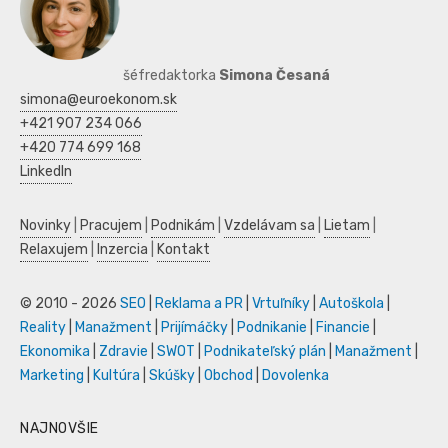
šéfredaktorka
Simona Česaná
simona@euroekonom.sk
+421 907 234 066
+420 774 699 168
LinkedIn
Novinky
|
Pracujem
|
Podnikám
|
Vzdelávam sa
|
Lietam
|
Relaxujem
|
Inzercia
|
Kontakt
© 2010 - 2026
SEO
|
Reklama a PR
|
Vrtuľníky
|
Autoškola
|
Reality
|
Manažment
|
Prijímáčky
|
Podnikanie
|
Financie
|
Ekonomika
|
Zdravie
|
SWOT
|
Podnikateľský plán
|
Manažment
|
Marketing
|
Kultúra
|
Skúšky
|
Obchod
|
Dovolenka
NAJNOVŠIE