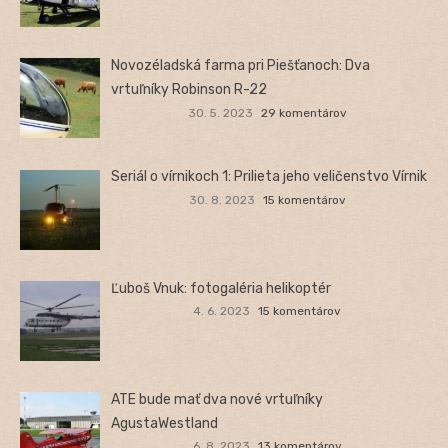
Novozéladská farma pri Piešťanoch: Dva
vrtuľníky Robinson R-22
30. 5. 2023
29 komentárov
Seriál o vírnikoch 1: Prilieta jeho veličenstvo Vírnik
30. 8. 2023
15 komentárov
Ľuboš Vnuk: fotogaléria helikoptér
4. 6. 2023
15 komentárov
ATE bude mať dva nové vrtuľníky
AgustaWestland
6. 8. 2023
13 komentárov