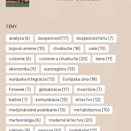
TÉMY
analýza
(6)
bezpečnosť
(17)
bezpečnosť letu
(7)
bojové umenie
(10)
chudnutie
(18)
ciele
(13)
cvičenie
(6)
cvičenie a chudnutie
(20)
dane
(11)
ekonomika
(9)
euroregióny
(13)
európska integrácia
(13)
Európska únia
(18)
Finweek
(7)
globalizácia
(17)
investície
(7)
kalórie
(7)
komunikácia
(13)
letectvo
(12)
medzinárodné podnikanie
(13)
metabolizmus
(10)
meteorológia
(6)
moderné letectvo
(20)
náklady
(8)
peniaze
(61)
podnikateľ
(11)