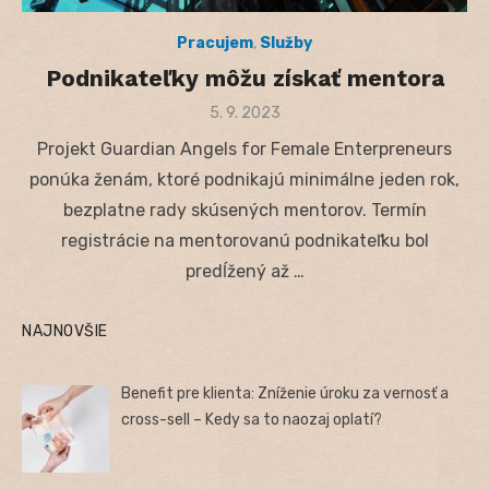
Pracujem
,
Služby
Podnikateľky môžu získať mentora
Posted
5. 9. 2023
on
Projekt Guardian Angels for Female Enterpreneurs
ponúka ženám, ktoré podnikajú minimálne jeden rok,
bezplatne rady skúsených mentorov. Termín
registrácie na mentorovanú podnikateľku bol
predĺžený až …
NAJNOVŠIE
Benefit pre klienta: Zníženie úroku za vernosť a
cross-sell – Kedy sa to naozaj oplatí?