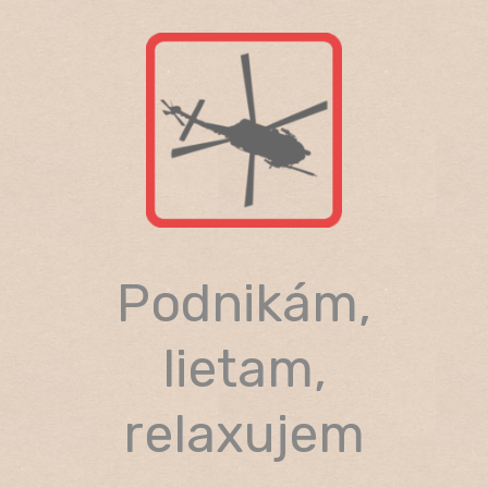
Skip
to
content
Podnikám,
lietam,
relaxujem