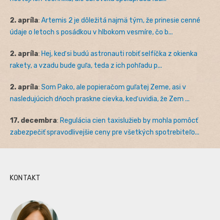
2. apríla
:
Artemis 2 je dôležitá najmä tým, že prinesie cenné
údaje o letoch s posádkou v hlbokom vesmíre, čo b...
2. apríla
:
Hej, keď si budú astronauti robiť selfíčka z okienka
rakety, a vzadu bude guľa, teda z ich pohľadu p...
2. apríla
:
Som Pako, ale popieračom guľatej Zeme, asi v
nasledujúcich dňoch praskne cievka, keď uvidia, že Zem ...
17. decembra
:
Regulácia cien taxislužieb by mohla pomôcť
zabezpečiť spravodlivejšie ceny pre všetkých spotrebiteľo...
KONTAKT