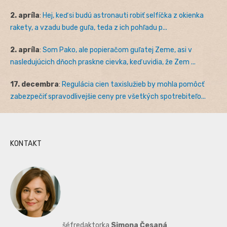
2. apríla
:
Hej, keď si budú astronauti robiť selfíčka z okienka
rakety, a vzadu bude guľa, teda z ich pohľadu p...
2. apríla
:
Som Pako, ale popieračom guľatej Zeme, asi v
nasledujúcich dňoch praskne cievka, keď uvidia, že Zem ...
17. decembra
:
Regulácia cien taxislužieb by mohla pomôcť
zabezpečiť spravodlivejšie ceny pre všetkých spotrebiteľo...
KONTAKT
šéfredaktorka
Simona Česaná