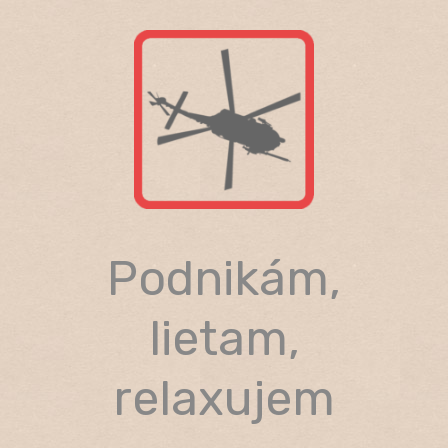
Skip
to
content
Podnikám,
lietam,
relaxujem