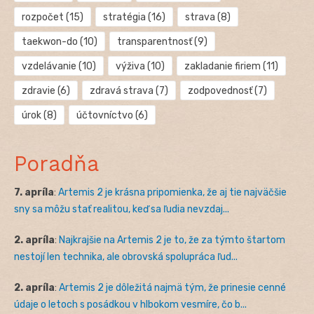
rozpočet
(15)
stratégia
(16)
strava
(8)
taekwon-do
(10)
transparentnosť
(9)
vzdelávanie
(10)
výživa
(10)
zakladanie firiem
(11)
zdravie
(6)
zdravá strava
(7)
zodpovednosť
(7)
úrok
(8)
účtovníctvo
(6)
Poradňa
7. apríla
:
Artemis 2 je krásna pripomienka, že aj tie najväčšie
sny sa môžu stať realitou, keď sa ľudia nevzdaj...
2. apríla
:
Najkrajšie na Artemis 2 je to, že za týmto štartom
nestojí len technika, ale obrovská spolupráca ľud...
2. apríla
:
Artemis 2 je dôležitá najmä tým, že prinesie cenné
údaje o letoch s posádkou v hlbokom vesmíre, čo b...