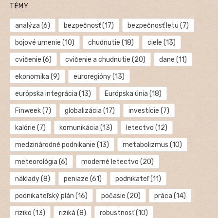
TÉMY
analýza
(6)
bezpečnosť
(17)
bezpečnosť letu
(7)
bojové umenie
(10)
chudnutie
(18)
ciele
(13)
cvičenie
(6)
cvičenie a chudnutie
(20)
dane
(11)
ekonomika
(9)
euroregióny
(13)
európska integrácia
(13)
Európska únia
(18)
Finweek
(7)
globalizácia
(17)
investície
(7)
kalórie
(7)
komunikácia
(13)
letectvo
(12)
medzinárodné podnikanie
(13)
metabolizmus
(10)
meteorológia
(6)
moderné letectvo
(20)
náklady
(8)
peniaze
(61)
podnikateľ
(11)
podnikateľský plán
(16)
počasie
(20)
práca
(14)
riziko
(13)
riziká
(8)
robustnosť
(10)