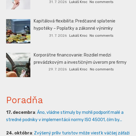
31. 7. 2026
Lukáš Kroc
No comments
Kapitálová flexibilita: Predčasné splatenie
hypotéky – Poplatky a zákonné výnimky
31. 7. 2026
Lukáš Kroc
No comments
Korporátne financovanie: Rozdiel medzi
prevádzkovým a investičným úverom pre firmy
29. 7. 2026
Lukáš Kroc
No comments
Poradňa
17. decembra
:
Áno, vládne stimuly by mohli podporiť malé a
stredné podniky v implementácii normy ISO 45001, čím by...
24. októbra
:
Zvýšený príliv turistov môže viesť k väčšej záťaži