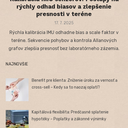
rýchly odhad biasov a zlepšenie
presnosti v teréne
Posted
17. 7. 2025
on
Rýchla kalibrácia IMU odhadne bias a scale faktor v
teréne. Sekvencie pohybov a kontrola Allanových
grafov zlepšia presnosť bez laboratórneho zázemia.
NAJNOVŠIE
Benefit pre klienta: Zníženie úroku za vernosť a
cross-sell – Kedy sa to naozaj oplatí?
Kapitálová flexibilita: Predčasné splatenie
hypotéky – Poplatky a zákonné výnimky