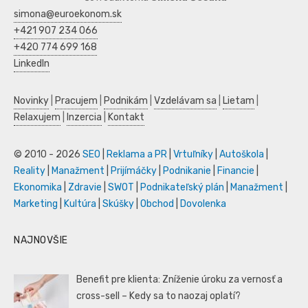
simona@euroekonom.sk
+421 907 234 066
+420 774 699 168
LinkedIn
Novinky
|
Pracujem
|
Podnikám
|
Vzdelávam sa
|
Lietam
|
Relaxujem
|
Inzercia
|
Kontakt
© 2010 - 2026
SEO
|
Reklama a PR
|
Vrtuľníky
|
Autoškola
|
Reality
|
Manažment
|
Prijímáčky
|
Podnikanie
|
Financie
|
Ekonomika
|
Zdravie
|
SWOT
|
Podnikateľský plán
|
Manažment
|
Marketing
|
Kultúra
|
Skúšky
|
Obchod
|
Dovolenka
NAJNOVŠIE
Benefit pre klienta: Zníženie úroku za vernosť a
cross-sell – Kedy sa to naozaj oplatí?