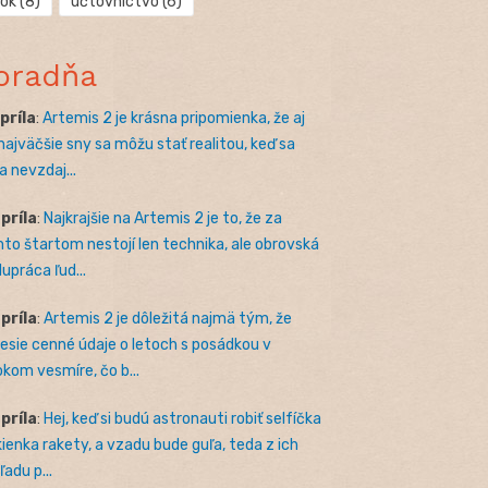
rok
(8)
účtovníctvo
(6)
oradňa
apríla
:
Artemis 2 je krásna pripomienka, že aj
 najväčšie sny sa môžu stať realitou, keď sa
a nevzdaj...
apríla
:
Najkrajšie na Artemis 2 je to, že za
to štartom nestojí len technika, ale obrovská
lupráca ľud...
apríla
:
Artemis 2 je dôležitá najmä tým, že
nesie cenné údaje o letoch s posádkou v
okom vesmíre, čo b...
apríla
:
Hej, keď si budú astronauti robiť selfíčka
kienka rakety, a vzadu bude guľa, teda z ich
adu p...