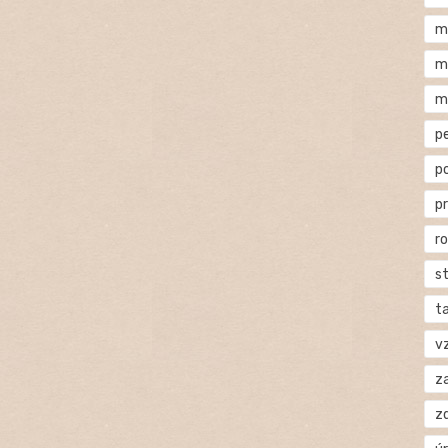
m
m
m
p
p
p
r
s
t
v
za
z