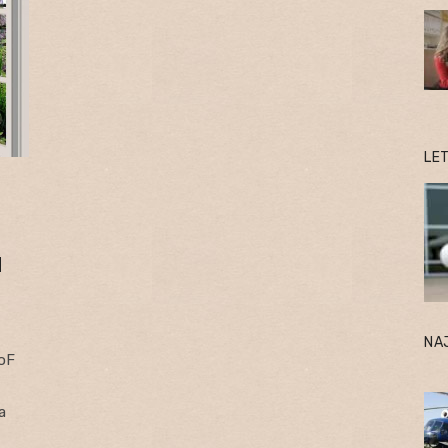
LE
d
NA
ToF
a