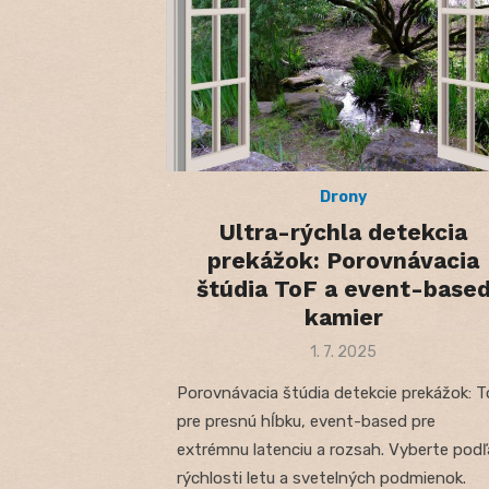
Drony
Ultra-rýchla detekcia
prekážok: Porovnávacia
štúdia ToF a event-base
kamier
Posted
1. 7. 2025
on
Porovnávacia štúdia detekcie prekážok: 
pre presnú hĺbku, event-based pre
extrémnu latenciu a rozsah. Vyberte podľ
rýchlosti letu a svetelných podmienok.