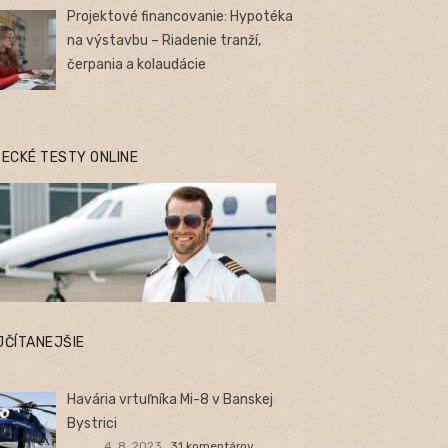
Projektové financovanie: Hypotéka
na výstavbu – Riadenie tranží,
čerpania a kolaudácie
TECKÉ TESTY ONLINE
JČÍTANEJŠIE
Havária vrtuľníka Mi-8 v Banskej
Bystrici
4. 8. 2023
31 komentárov