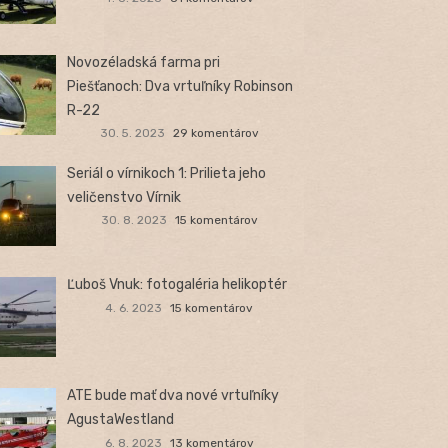
Novozéladská farma pri
Piešťanoch: Dva vrtuľníky Robinson
R-22
30. 5. 2023
29 komentárov
Seriál o vírnikoch 1: Prilieta jeho
veličenstvo Vírnik
30. 8. 2023
15 komentárov
Ľuboš Vnuk: fotogaléria helikoptér
4. 6. 2023
15 komentárov
ATE bude mať dva nové vrtuľníky
AgustaWestland
6. 8. 2023
13 komentárov