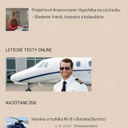
Projektové financovanie: Hypotéka na výstavbu
– Riadenie tranží, čerpania a kolaudácie
LETECKÉ TESTY ONLINE
NAJČÍTANEJŠIE
Havária vrtuľníka Mi-8 v Banskej Bystrici
4. 8. 2023
31 komentárov