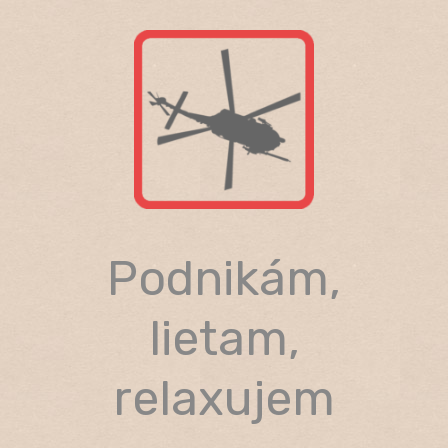
Skip
to
content
Podnikám,
lietam,
relaxujem