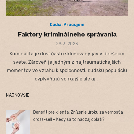
Ľudia
,
Pracujem
Faktory kriminálneho správania
Posted
29. 3. 2023
on
Kriminalita je dosť často skloňovaný jav v dnešnom
svete. Zároveň je jedným z najtraumatickejších
momentov vo vzťahu k spoločnosti. Ľudskú populáciu
ovplyvňujú vonkajšie ale aj …
NAJNOVŠIE
Benefit pre klienta: Zníženie úroku za vernosť a
cross-sell – Kedy sa to naozaj oplatí?