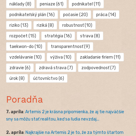
náklady
(8)
peniaze
(61)
podnikateľ
(11)
podnikateľský plán
(16)
počasie
(20)
práca
(14)
riziko
(13)
riziká
(8)
robustnosť
(10)
rozpočet
(15)
stratégia
(16)
strava
(8)
taekwon-do
(10)
transparentnosť
(9)
vzdelávanie
(10)
výživa
(10)
zakladanie firiem
(11)
zdravie
(6)
zdravá strava
(7)
zodpovednosť
(7)
úrok
(8)
účtovníctvo
(6)
Poradňa
7. apríla
:
Artemis 2 je krásna pripomienka, že aj tie najväčšie
sny sa môžu stať realitou, keď sa ľudia nevzdaj...
2. apríla
:
Najkrajšie na Artemis 2 je to, že za týmto štartom