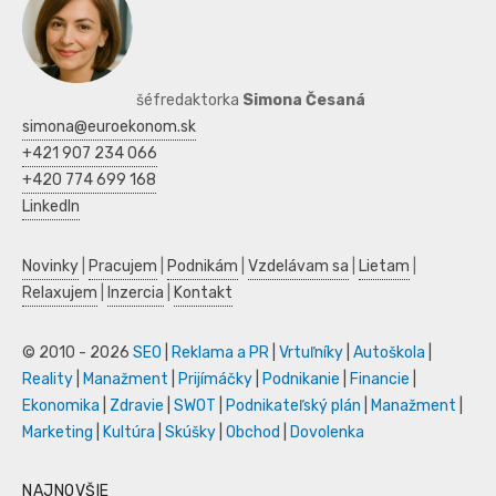
šéfredaktorka
Simona Česaná
simona@euroekonom.sk
+421 907 234 066
+420 774 699 168
LinkedIn
Novinky
|
Pracujem
|
Podnikám
|
Vzdelávam sa
|
Lietam
|
Relaxujem
|
Inzercia
|
Kontakt
© 2010 - 2026
SEO
|
Reklama a PR
|
Vrtuľníky
|
Autoškola
|
Reality
|
Manažment
|
Prijímáčky
|
Podnikanie
|
Financie
|
Ekonomika
|
Zdravie
|
SWOT
|
Podnikateľský plán
|
Manažment
|
Marketing
|
Kultúra
|
Skúšky
|
Obchod
|
Dovolenka
NAJNOVŠIE