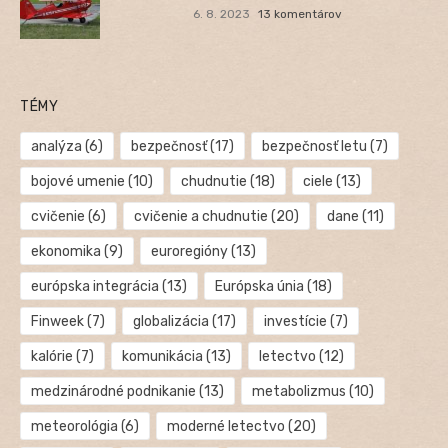
6. 8. 2023
13 komentárov
TÉMY
analýza
(6)
bezpečnosť
(17)
bezpečnosť letu
(7)
bojové umenie
(10)
chudnutie
(18)
ciele
(13)
cvičenie
(6)
cvičenie a chudnutie
(20)
dane
(11)
ekonomika
(9)
euroregióny
(13)
európska integrácia
(13)
Európska únia
(18)
Finweek
(7)
globalizácia
(17)
investície
(7)
kalórie
(7)
komunikácia
(13)
letectvo
(12)
medzinárodné podnikanie
(13)
metabolizmus
(10)
meteorológia
(6)
moderné letectvo
(20)