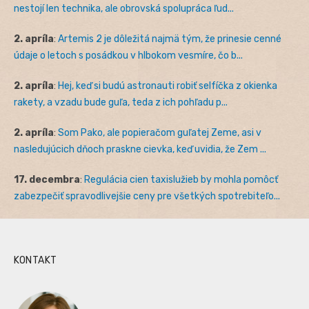
nestojí len technika, ale obrovská spolupráca ľud...
2. apríla
:
Artemis 2 je dôležitá najmä tým, že prinesie cenné
údaje o letoch s posádkou v hlbokom vesmíre, čo b...
2. apríla
:
Hej, keď si budú astronauti robiť selfíčka z okienka
rakety, a vzadu bude guľa, teda z ich pohľadu p...
2. apríla
:
Som Pako, ale popieračom guľatej Zeme, asi v
nasledujúcich dňoch praskne cievka, keď uvidia, že Zem ...
17. decembra
:
Regulácia cien taxislužieb by mohla pomôcť
zabezpečiť spravodlivejšie ceny pre všetkých spotrebiteľo...
KONTAKT