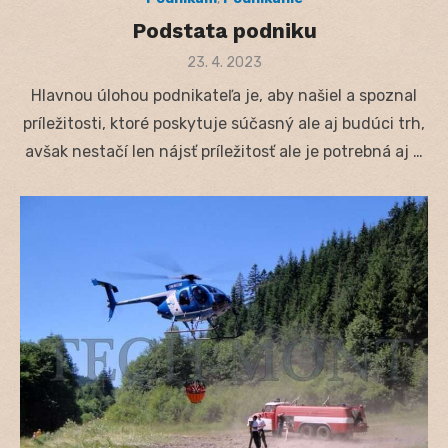
Podstata podniku
Posted
23. 4. 2023
on
Hlavnou úlohou podnikateľa je, aby našiel a spoznal
príležitosti, ktoré poskytuje súčasný ale aj budúci trh,
avšak nestačí len nájsť príležitosť ale je potrebná aj …