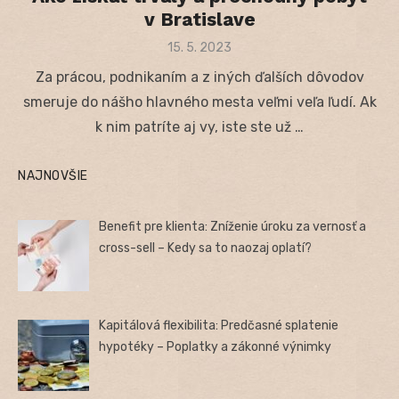
v Bratislave
Posted
15. 5. 2023
on
Za prácou, podnikaním a z iných ďalších dôvodov
smeruje do nášho hlavného mesta veľmi veľa ľudí. Ak
k nim patríte aj vy, iste ste už …
NAJNOVŠIE
Benefit pre klienta: Zníženie úroku za vernosť a
cross-sell – Kedy sa to naozaj oplatí?
Kapitálová flexibilita: Predčasné splatenie
hypotéky – Poplatky a zákonné výnimky