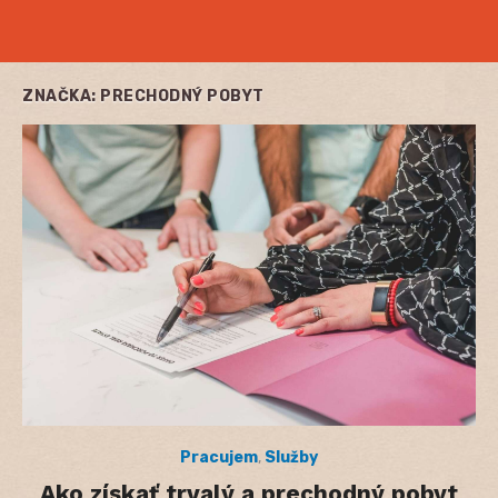
ZNAČKA:
PRECHODNÝ POBYT
Pracujem
,
Služby
Ako získať trvalý a prechodný pobyt