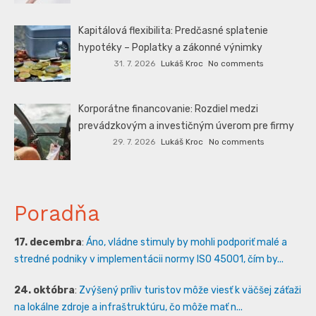
Kapitálová flexibilita: Predčasné splatenie
hypotéky – Poplatky a zákonné výnimky
31. 7. 2026
Lukáš Kroc
No comments
Korporátne financovanie: Rozdiel medzi
prevádzkovým a investičným úverom pre firmy
29. 7. 2026
Lukáš Kroc
No comments
Poradňa
17. decembra
:
Áno, vládne stimuly by mohli podporiť malé a
stredné podniky v implementácii normy ISO 45001, čím by...
24. októbra
:
Zvýšený príliv turistov môže viesť k väčšej záťaži
na lokálne zdroje a infraštruktúru, čo môže mať n...