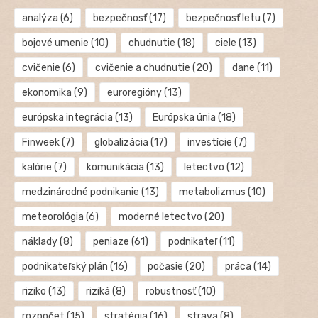
analýza
(6)
bezpečnosť
(17)
bezpečnosť letu
(7)
bojové umenie
(10)
chudnutie
(18)
ciele
(13)
cvičenie
(6)
cvičenie a chudnutie
(20)
dane
(11)
ekonomika
(9)
euroregióny
(13)
európska integrácia
(13)
Európska únia
(18)
Finweek
(7)
globalizácia
(17)
investície
(7)
kalórie
(7)
komunikácia
(13)
letectvo
(12)
medzinárodné podnikanie
(13)
metabolizmus
(10)
meteorológia
(6)
moderné letectvo
(20)
náklady
(8)
peniaze
(61)
podnikateľ
(11)
podnikateľský plán
(16)
počasie
(20)
práca
(14)
riziko
(13)
riziká
(8)
robustnosť
(10)
rozpočet
(15)
stratégia
(16)
strava
(8)