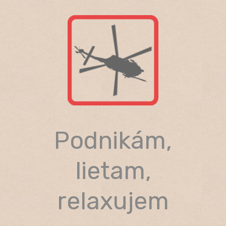
Skip
to
content
Podnikám,
lietam,
relaxujem