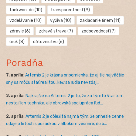
taekwon-do
(10)
transparentnosť
(9)
vzdelávanie
(10)
výživa
(10)
zakladanie firiem
(11)
zdravie
(6)
zdravá strava
(7)
zodpovednosť
(7)
úrok
(8)
účtovníctvo
(6)
Poradňa
7. apríla
:
Artemis 2 je krásna pripomienka, že aj tie najväčšie
sny sa môžu stať realitou, keď sa ľudia nevzdaj...
2. apríla
:
Najkrajšie na Artemis 2 je to, že za týmto štartom
nestojí len technika, ale obrovská spolupráca ľud...
2. apríla
:
Artemis 2 je dôležitá najmä tým, že prinesie cenné
údaje o letoch s posádkou v hlbokom vesmíre, čo b...