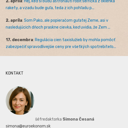
2. apríla
:
Hej, keď si budú astronauti robiť selfíčka z okienka
rakety, a vzadu bude guľa, teda z ich pohľadu p...
2. apríla
:
Som Pako, ale popieračom guľatej Zeme, asi v
nasledujúcich dňoch praskne cievka, keď uvidia, že Zem ...
17. decembra
:
Regulácia cien taxislužieb by mohla pomôcť
zabezpečiť spravodlivejšie ceny pre všetkých spotrebiteľo...
KONTAKT
šéfredaktorka
Simona Česaná
simona@euroekonom.sk