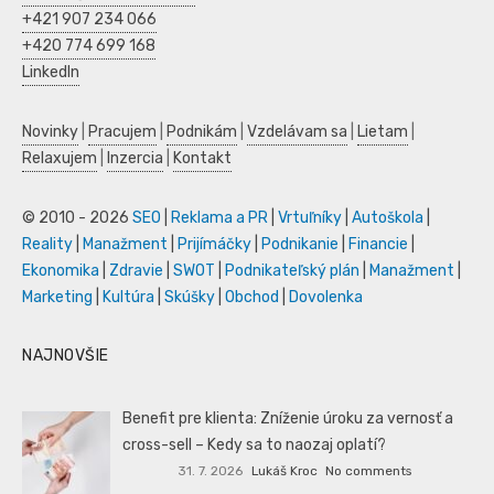
+421 907 234 066
+420 774 699 168
LinkedIn
Novinky
|
Pracujem
|
Podnikám
|
Vzdelávam sa
|
Lietam
|
Relaxujem
|
Inzercia
|
Kontakt
© 2010 - 2026
SEO
|
Reklama a PR
|
Vrtuľníky
|
Autoškola
|
Reality
|
Manažment
|
Prijímáčky
|
Podnikanie
|
Financie
|
Ekonomika
|
Zdravie
|
SWOT
|
Podnikateľský plán
|
Manažment
|
Marketing
|
Kultúra
|
Skúšky
|
Obchod
|
Dovolenka
NAJNOVŠIE
Benefit pre klienta: Zníženie úroku za vernosť a
cross-sell – Kedy sa to naozaj oplatí?
31. 7. 2026
Lukáš Kroc
No comments