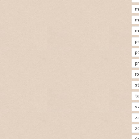
m
m
m
p
p
p
r
s
t
v
za
z