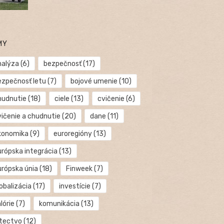
MY
nalýza
(6)
bezpečnosť
(17)
ezpečnosť letu
(7)
bojové umenie
(10)
hudnutie
(18)
ciele
(13)
cvičenie
(6)
vičenie a chudnutie
(20)
dane
(11)
konomika
(9)
euroregióny
(13)
urópska integrácia
(13)
urópska únia
(18)
Finweek
(7)
obalizácia
(17)
investície
(7)
lórie
(7)
komunikácia
(13)
etectvo
(12)