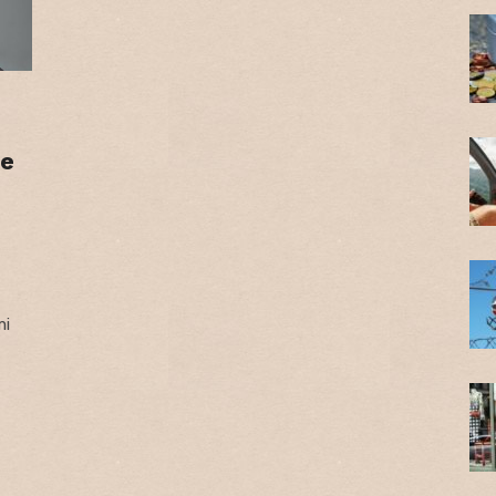
ie
mi