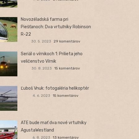
Novozéladská farma pri
Piešťanoch: Dva vrtuľníky Robinson
R-22
30. 5. 2023
29 komentárov
Seriál o vírnikoch 1: Prilieta jeho
veličenstvo Vírnik
30. 8. 2023
15 komentárov
Ľuboš Vnuk: fotogaléria helikoptér
4. 6. 2023
15 komentárov
ATE bude mať dva nové vrtuľníky
AgustaWestland
6. 8. 2023
13 komentárov