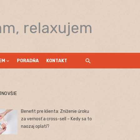
am, relaxujem
EM
PORADŇA
KONTAKT
JNOVŠIE
Benefit pre klienta: Zníženie úroku
za vernosť a cross-sell – Kedy sa to
naozaj oplatí?