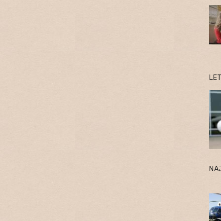
LE
NA