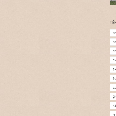
TÉ
a
b
c
c
e
e
E
gl
ka
l