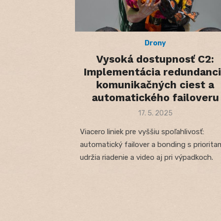
Drony
Vysoká dostupnosť C2:
Implementácia redundanc
komunikačných ciest a
automatického failoveru
Posted
17. 5. 2025
on
Viacero liniek pre vyššiu spoľahlivosť:
automatický failover a bonding s priorita
udržia riadenie a video aj pri výpadkoch.