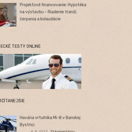
Projektové financovanie: Hypotéka
na výstavbu – Riadenie tranží,
čerpania a kolaudácie
TECKÉ TESTY ONLINE
JČÍTANEJŠIE
Havária vrtuľníka Mi-8 v Banskej
Bystrici
4. 8. 2023
31 komentárov