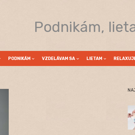
Podnikám, liet
PODNIKÁM
VZDELÁVAM SA
LIETAM
RELAXUJ
NA