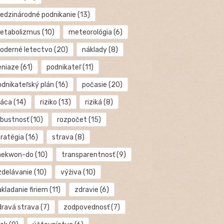
edzinárodné podnikanie
(13)
etabolizmus
(10)
meteorológia
(6)
oderné letectvo
(20)
náklady
(8)
eniaze
(61)
podnikateľ
(11)
odnikateľský plán
(16)
počasie
(20)
ráca
(14)
riziko
(13)
riziká
(8)
obustnosť
(10)
rozpočet
(15)
tratégia
(16)
strava
(8)
aekwon-do
(10)
transparentnosť
(9)
zdelávanie
(10)
výživa
(10)
kladanie firiem
(11)
zdravie
(6)
dravá strava
(7)
zodpovednosť
(7)