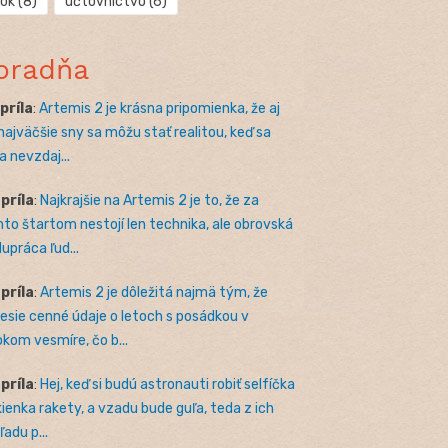
rok
(8)
účtovníctvo
(6)
oradňa
apríla
:
Artemis 2 je krásna pripomienka, že aj
 najväčšie sny sa môžu stať realitou, keď sa
a nevzdaj...
apríla
:
Najkrajšie na Artemis 2 je to, že za
to štartom nestojí len technika, ale obrovská
lupráca ľud...
apríla
:
Artemis 2 je dôležitá najmä tým, že
nesie cenné údaje o letoch s posádkou v
okom vesmíre, čo b...
apríla
:
Hej, keď si budú astronauti robiť selfíčka
kienka rakety, a vzadu bude guľa, teda z ich
adu p...