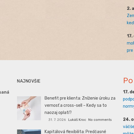
2. 
Zem
keď 
17.
moh
pre
Po
NAJNOVŠIE
17. 
saná
Benefit pre klienta: Zníženie úroku za
podpo
vernosť a cross-sell – Kedy sa to
normy
naozaj oplatí?
24. 
31. 7. 2026
Lukáš Kroc
No comments
väčšej
Kapitálová flexibilita: Predčasné
môže 