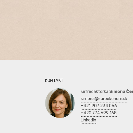
KONTAKT
šéfredaktorka
Simona Če
simona@euroekonom.sk
+421 907 234 066
+420 774 699 168
LinkedIn