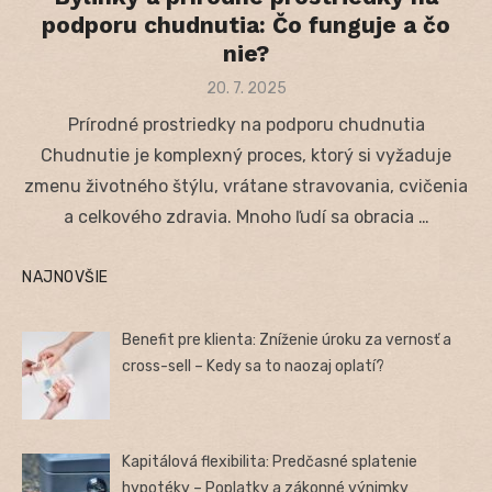
podporu chudnutia: Čo funguje a čo
nie?
Posted
20. 7. 2025
on
Prírodné prostriedky na podporu chudnutia
Chudnutie je komplexný proces, ktorý si vyžaduje
zmenu životného štýlu, vrátane stravovania, cvičenia
a celkového zdravia. Mnoho ľudí sa obracia …
NAJNOVŠIE
Benefit pre klienta: Zníženie úroku za vernosť a
cross-sell – Kedy sa to naozaj oplatí?
Kapitálová flexibilita: Predčasné splatenie
hypotéky – Poplatky a zákonné výnimky