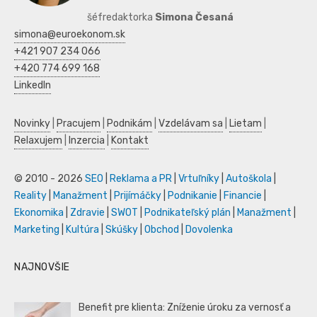
šéfredaktorka
Simona Česaná
simona@euroekonom.sk
+421 907 234 066
+420 774 699 168
LinkedIn
Novinky
|
Pracujem
|
Podnikám
|
Vzdelávam sa
|
Lietam
|
Relaxujem
|
Inzercia
|
Kontakt
© 2010 - 2026
SEO
|
Reklama a PR
|
Vrtuľníky
|
Autoškola
|
Reality
|
Manažment
|
Prijímáčky
|
Podnikanie
|
Financie
|
Ekonomika
|
Zdravie
|
SWOT
|
Podnikateľský plán
|
Manažment
|
Marketing
|
Kultúra
|
Skúšky
|
Obchod
|
Dovolenka
NAJNOVŠIE
Benefit pre klienta: Zníženie úroku za vernosť a