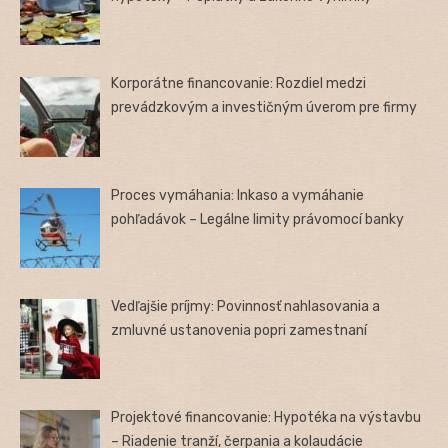
Korporátne financovanie: Rozdiel medzi
prevádzkovým a investičným úverom pre firmy
Proces vymáhania: Inkaso a vymáhanie
pohľadávok – Legálne limity právomocí banky
Vedľajšie príjmy: Povinnosť nahlasovania a
zmluvné ustanovenia popri zamestnaní
Projektové financovanie: Hypotéka na výstavbu
– Riadenie tranží, čerpania a kolaudácie