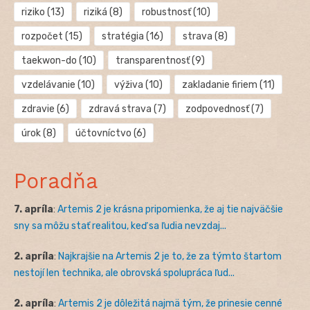
riziko
(13)
riziká
(8)
robustnosť
(10)
rozpočet
(15)
stratégia
(16)
strava
(8)
taekwon-do
(10)
transparentnosť
(9)
vzdelávanie
(10)
výživa
(10)
zakladanie firiem
(11)
zdravie
(6)
zdravá strava
(7)
zodpovednosť
(7)
úrok
(8)
účtovníctvo
(6)
Poradňa
7. apríla
:
Artemis 2 je krásna pripomienka, že aj tie najväčšie
sny sa môžu stať realitou, keď sa ľudia nevzdaj...
2. apríla
:
Najkrajšie na Artemis 2 je to, že za týmto štartom
nestojí len technika, ale obrovská spolupráca ľud...
2. apríla
:
Artemis 2 je dôležitá najmä tým, že prinesie cenné