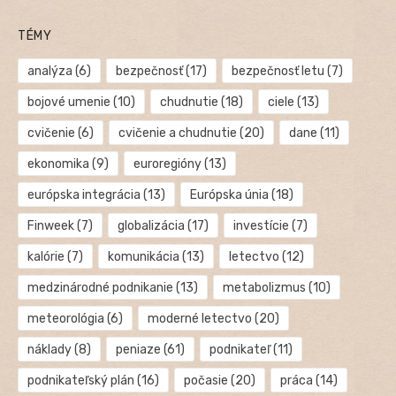
TÉMY
analýza
(6)
bezpečnosť
(17)
bezpečnosť letu
(7)
bojové umenie
(10)
chudnutie
(18)
ciele
(13)
cvičenie
(6)
cvičenie a chudnutie
(20)
dane
(11)
ekonomika
(9)
euroregióny
(13)
európska integrácia
(13)
Európska únia
(18)
Finweek
(7)
globalizácia
(17)
investície
(7)
kalórie
(7)
komunikácia
(13)
letectvo
(12)
medzinárodné podnikanie
(13)
metabolizmus
(10)
meteorológia
(6)
moderné letectvo
(20)
náklady
(8)
peniaze
(61)
podnikateľ
(11)
podnikateľský plán
(16)
počasie
(20)
práca
(14)