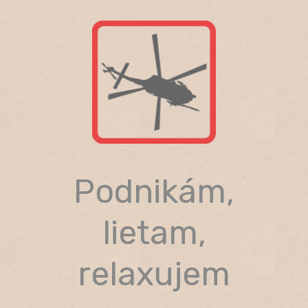
Skip
to
content
Podnikám,
lietam,
relaxujem