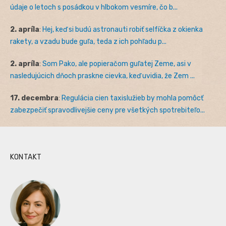
údaje o letoch s posádkou v hlbokom vesmíre, čo b...
2. apríla
:
Hej, keď si budú astronauti robiť selfíčka z okienka
rakety, a vzadu bude guľa, teda z ich pohľadu p...
2. apríla
:
Som Pako, ale popieračom guľatej Zeme, asi v
nasledujúcich dňoch praskne cievka, keď uvidia, že Zem ...
17. decembra
:
Regulácia cien taxislužieb by mohla pomôcť
zabezpečiť spravodlivejšie ceny pre všetkých spotrebiteľo...
KONTAKT