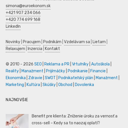
simona@euroekonom.sk
+421 907 234 066
+420 774 699 168
LinkedIn
Novinky
|
Pracujem
|
Podnikám
|
Vzdelávam sa
|
Lietam
|
Relaxujem
|
Inzercia
|
Kontakt
© 2010 - 2026
SEO
|
Reklama a PR
|
Vrtuľníky
|
Autoškola
|
Reality
|
Manažment
|
Prijímáčky
|
Podnikanie
|
Financie
|
Ekonomika
|
Zdravie
|
SWOT
|
Podnikateľský plán
|
Manažment
|
Marketing
|
Kultúra
|
Skúšky
|
Obchod
|
Dovolenka
NAJNOVŠIE
Benefit pre klienta: Zníženie úroku za vernosť a
cross-sell – Kedy sa to naozaj oplatí?