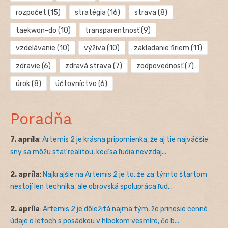
rozpočet
(15)
stratégia
(16)
strava
(8)
taekwon-do
(10)
transparentnosť
(9)
vzdelávanie
(10)
výživa
(10)
zakladanie firiem
(11)
zdravie
(6)
zdravá strava
(7)
zodpovednosť
(7)
úrok
(8)
účtovníctvo
(6)
Poradňa
7. apríla
:
Artemis 2 je krásna pripomienka, že aj tie najväčšie
sny sa môžu stať realitou, keď sa ľudia nevzdaj...
2. apríla
:
Najkrajšie na Artemis 2 je to, že za týmto štartom
nestojí len technika, ale obrovská spolupráca ľud...
2. apríla
:
Artemis 2 je dôležitá najmä tým, že prinesie cenné
údaje o letoch s posádkou v hlbokom vesmíre, čo b...