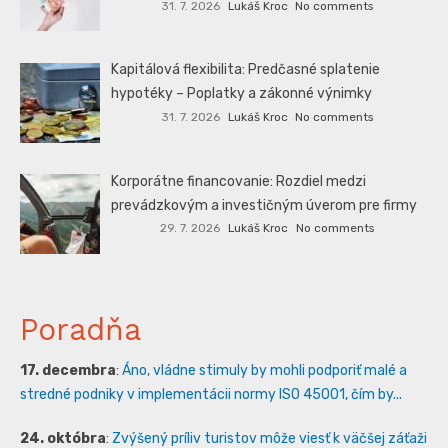
31. 7. 2026
Lukáš Kroc
No comments
Kapitálová flexibilita: Predčasné splatenie
hypotéky – Poplatky a zákonné výnimky
31. 7. 2026
Lukáš Kroc
No comments
Korporátne financovanie: Rozdiel medzi
prevádzkovým a investičným úverom pre firmy
29. 7. 2026
Lukáš Kroc
No comments
Poradňa
17. decembra
:
Áno, vládne stimuly by mohli podporiť malé a
stredné podniky v implementácii normy ISO 45001, čím by...
24. októbra
:
Zvýšený príliv turistov môže viesť k väčšej záťaži