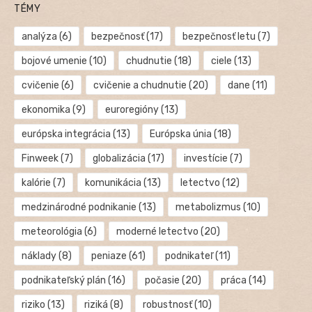
TÉMY
analýza
(6)
bezpečnosť
(17)
bezpečnosť letu
(7)
bojové umenie
(10)
chudnutie
(18)
ciele
(13)
cvičenie
(6)
cvičenie a chudnutie
(20)
dane
(11)
ekonomika
(9)
euroregióny
(13)
európska integrácia
(13)
Európska únia
(18)
Finweek
(7)
globalizácia
(17)
investície
(7)
kalórie
(7)
komunikácia
(13)
letectvo
(12)
medzinárodné podnikanie
(13)
metabolizmus
(10)
meteorológia
(6)
moderné letectvo
(20)
náklady
(8)
peniaze
(61)
podnikateľ
(11)
podnikateľský plán
(16)
počasie
(20)
práca
(14)
riziko
(13)
riziká
(8)
robustnosť
(10)