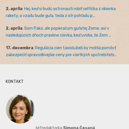
2. apríla
:
Hej, keď si budú astronauti robiť selfíčka z okienka
rakety, a vzadu bude guľa, teda z ich pohľadu p...
2. apríla
:
Som Pako, ale popieračom guľatej Zeme, asi v
nasledujúcich dňoch praskne cievka, keď uvidia, že Zem ...
17. decembra
:
Regulácia cien taxislužieb by mohla pomôcť
zabezpečiť spravodlivejšie ceny pre všetkých spotrebiteľo...
KONTAKT
šéfredaktorka
Simona Česaná