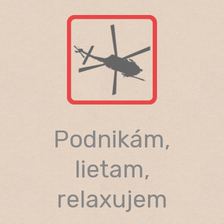
Skip
to
content
Podnikám,
lietam,
relaxujem