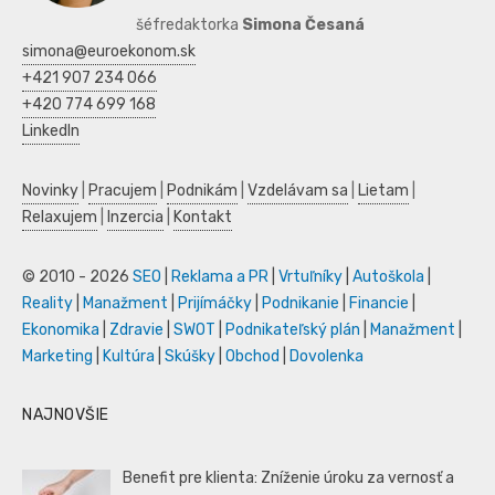
šéfredaktorka
Simona Česaná
simona@euroekonom.sk
+421 907 234 066
+420 774 699 168
LinkedIn
Novinky
|
Pracujem
|
Podnikám
|
Vzdelávam sa
|
Lietam
|
Relaxujem
|
Inzercia
|
Kontakt
© 2010 - 2026
SEO
|
Reklama a PR
|
Vrtuľníky
|
Autoškola
|
Reality
|
Manažment
|
Prijímáčky
|
Podnikanie
|
Financie
|
Ekonomika
|
Zdravie
|
SWOT
|
Podnikateľský plán
|
Manažment
|
Marketing
|
Kultúra
|
Skúšky
|
Obchod
|
Dovolenka
NAJNOVŠIE
Benefit pre klienta: Zníženie úroku za vernosť a