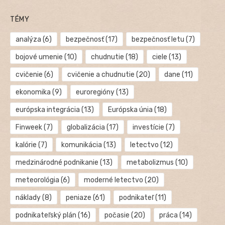
TÉMY
analýza
(6)
bezpečnosť
(17)
bezpečnosť letu
(7)
bojové umenie
(10)
chudnutie
(18)
ciele
(13)
cvičenie
(6)
cvičenie a chudnutie
(20)
dane
(11)
ekonomika
(9)
euroregióny
(13)
európska integrácia
(13)
Európska únia
(18)
Finweek
(7)
globalizácia
(17)
investície
(7)
kalórie
(7)
komunikácia
(13)
letectvo
(12)
medzinárodné podnikanie
(13)
metabolizmus
(10)
meteorológia
(6)
moderné letectvo
(20)
náklady
(8)
peniaze
(61)
podnikateľ
(11)
podnikateľský plán
(16)
počasie
(20)
práca
(14)