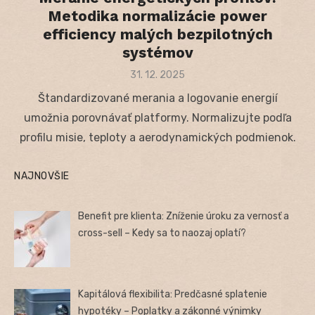
Metodika normalizácie power
efficiency malých bezpilotných
systémov
Posted
31. 12. 2025
on
Štandardizované merania a logovanie energií
umožnia porovnávať platformy. Normalizujte podľa
profilu misie, teploty a aerodynamických podmienok.
NAJNOVŠIE
Benefit pre klienta: Zníženie úroku za vernosť a
cross-sell – Kedy sa to naozaj oplatí?
Kapitálová flexibilita: Predčasné splatenie
hypotéky – Poplatky a zákonné výnimky