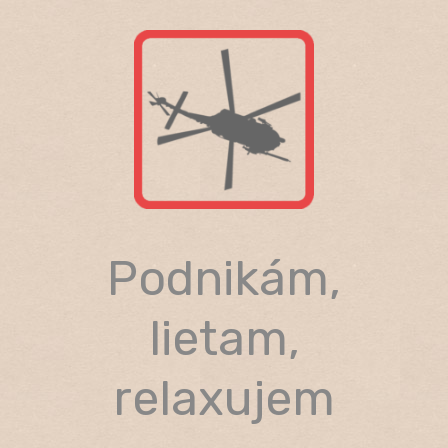
Skip
to
content
Podnikám,
lietam,
relaxujem