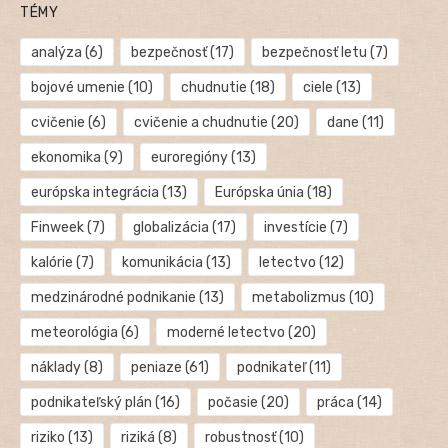
TÉMY
analýza
(6)
bezpečnosť
(17)
bezpečnosť letu
(7)
bojové umenie
(10)
chudnutie
(18)
ciele
(13)
cvičenie
(6)
cvičenie a chudnutie
(20)
dane
(11)
ekonomika
(9)
euroregióny
(13)
európska integrácia
(13)
Európska únia
(18)
Finweek
(7)
globalizácia
(17)
investície
(7)
kalórie
(7)
komunikácia
(13)
letectvo
(12)
medzinárodné podnikanie
(13)
metabolizmus
(10)
meteorológia
(6)
moderné letectvo
(20)
náklady
(8)
peniaze
(61)
podnikateľ
(11)
podnikateľský plán
(16)
počasie
(20)
práca
(14)
riziko
(13)
riziká
(8)
robustnosť
(10)