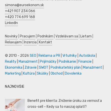
simona@euroekonom.sk
+421 907 234 066
+420 774 699 168
LinkedIn
Novinky
|
Pracujem
|
Podnikám
|
Vzdelávam sa
|
Lietam
|
Relaxujem
|
Inzercia
|
Kontakt
© 2010 - 2026
SEO
|
Reklama a PR
|
Vrtuľníky
|
Autoškola
|
Reality
|
Manažment
|
Prijímáčky
|
Podnikanie
|
Financie
|
Ekonomika
|
Zdravie
|
SWOT
|
Podnikateľský plán
|
Manažment
|
Marketing
|
Kultúra
|
Skúšky
|
Obchod
|
Dovolenka
NAJNOVŠIE
Benefit pre klienta: Zníženie úroku za vernosť a
cross-sell – Kedy sa to naozaj oplatí?