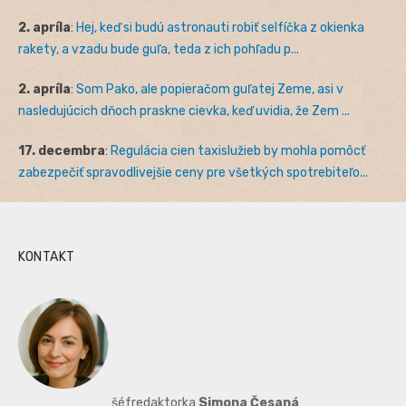
2. apríla
:
Hej, keď si budú astronauti robiť selfíčka z okienka
rakety, a vzadu bude guľa, teda z ich pohľadu p...
2. apríla
:
Som Pako, ale popieračom guľatej Zeme, asi v
nasledujúcich dňoch praskne cievka, keď uvidia, že Zem ...
17. decembra
:
Regulácia cien taxislužieb by mohla pomôcť
zabezpečiť spravodlivejšie ceny pre všetkých spotrebiteľo...
KONTAKT
šéfredaktorka
Simona Česaná