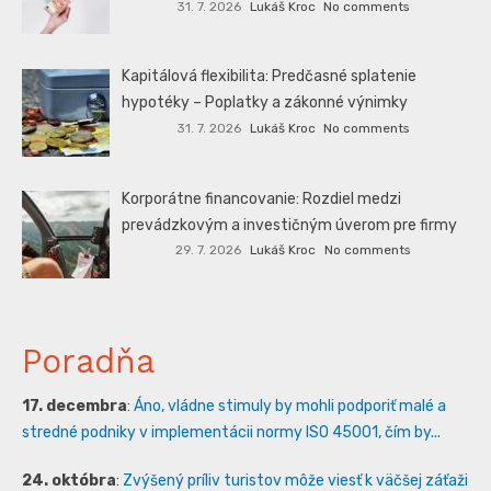
31. 7. 2026
Lukáš Kroc
No comments
Kapitálová flexibilita: Predčasné splatenie
hypotéky – Poplatky a zákonné výnimky
31. 7. 2026
Lukáš Kroc
No comments
Korporátne financovanie: Rozdiel medzi
prevádzkovým a investičným úverom pre firmy
29. 7. 2026
Lukáš Kroc
No comments
Poradňa
17. decembra
:
Áno, vládne stimuly by mohli podporiť malé a
stredné podniky v implementácii normy ISO 45001, čím by...
24. októbra
:
Zvýšený príliv turistov môže viesť k väčšej záťaži