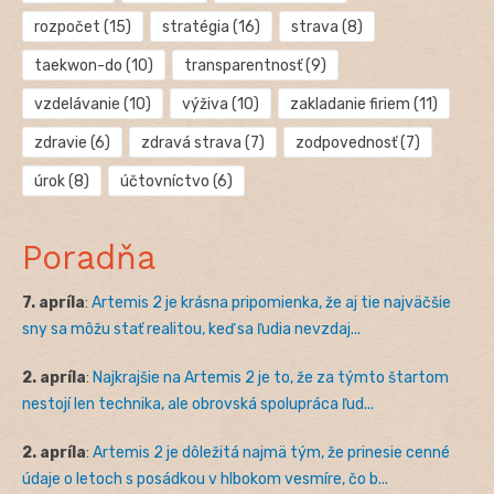
rozpočet
(15)
stratégia
(16)
strava
(8)
taekwon-do
(10)
transparentnosť
(9)
vzdelávanie
(10)
výživa
(10)
zakladanie firiem
(11)
zdravie
(6)
zdravá strava
(7)
zodpovednosť
(7)
úrok
(8)
účtovníctvo
(6)
Poradňa
7. apríla
:
Artemis 2 je krásna pripomienka, že aj tie najväčšie
sny sa môžu stať realitou, keď sa ľudia nevzdaj...
2. apríla
:
Najkrajšie na Artemis 2 je to, že za týmto štartom
nestojí len technika, ale obrovská spolupráca ľud...
2. apríla
:
Artemis 2 je dôležitá najmä tým, že prinesie cenné
údaje o letoch s posádkou v hlbokom vesmíre, čo b...