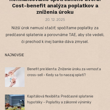
Cost-benefit analýza poplatkov a
zníženia úroku
Posted
20. 12. 2025
on
Nižší úrok nemusí stačiť; spočítame poplatky za
predčasné splatenie a porovnáme TAE, aby ste vedeli,
či prechod k inej banke dáva zmysel.
NAJNOVŠIE
Benefit pre klienta: Zníženie úroku za vernosť a
cross-sell – Kedy sa to naozaj oplatí?
Kapitálová flexibilita: Predčasné splatenie
hypotéky – Poplatky a zákonné výnimky