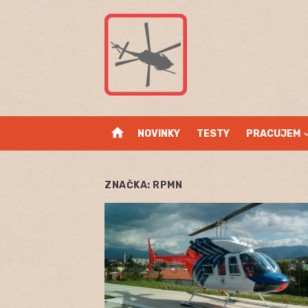
Skip
to
content
home
NOVINKY
TESTY
PRACUJEM
ZNAČKA:
RPMN