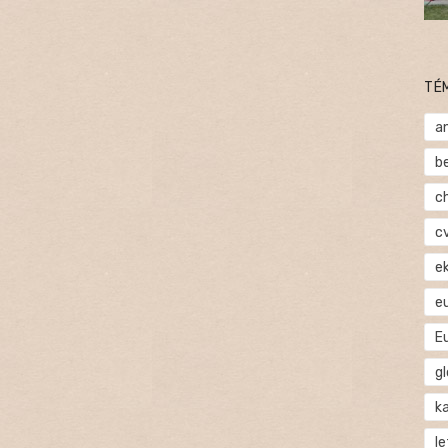
TÉ
a
b
c
c
e
e
E
gl
ka
l