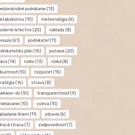
edzinárodné podnikanie
(13)
etabolizmus
(10)
meteorológia
(6)
oderné letectvo
(20)
náklady
(8)
eniaze
(61)
podnikateľ
(11)
odnikateľský plán
(16)
počasie
(20)
ráca
(14)
riziko
(13)
riziká
(8)
obustnosť
(10)
rozpočet
(15)
tratégia
(16)
strava
(8)
aekwon-do
(10)
transparentnosť
(9)
zdelávanie
(10)
výživa
(10)
kladanie firiem
(11)
zdravie
(6)
dravá strava
(7)
zodpovednosť
(7)