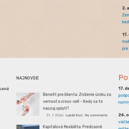
2. 
Zem
keď 
17.
moh
pre
Po
NAJNOVŠIE
17. 
saná
Benefit pre klienta: Zníženie úroku za
podpo
vernosť a cross-sell – Kedy sa to
normy
naozaj oplatí?
24. 
31. 7. 2026
Lukáš Kroc
No comments
väčšej
Kapitálová flexibilita: Predčasné
môže 