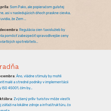
apríla
:
Som Pako, ale popieračom guľatej
e, asi v nasledujúcich dňoch praskne cievka,
uvidia, že Zem ...
 decembra
:
Regulácia cien taxislužieb by
la pomôcť zabezpečiť spravodlivejšie ceny
 všetkých spotrebiteľo...
radňa
decembra
:
Áno, vládne stimuly by mohli
riť malé a stredné podniky v implementácii
 ISO 45001, čím by...
októbra
:
Zvýšený príliv turistov môže viesť k
 záťaži na lokálne zdroje a infraštruktúru, čo
mať n...