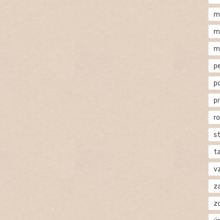
m
m
m
p
p
p
r
s
t
v
za
z