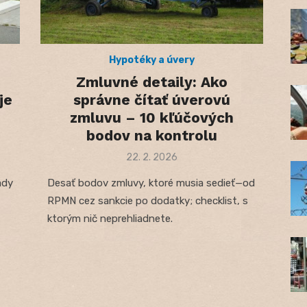
Hypotéky a úvery
Zmluvné detaily: Ako
je
správne čítať úverovú
zmluvu – 10 kľúčových
bodov na kontrolu
Posted
22. 2. 2026
on
ady
Desať bodov zmluvy, ktoré musia sedieť—od
RPMN cez sankcie po dodatky; checklist, s
ktorým nič neprehliadnete.