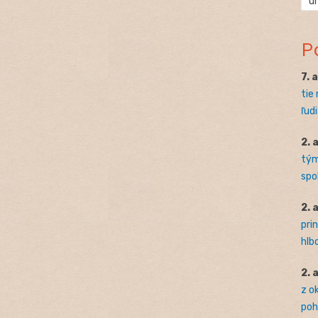
ú
P
7. 
tie
ľudi
2. 
tým
spo
2. 
pri
hlb
2. 
z o
pohľ