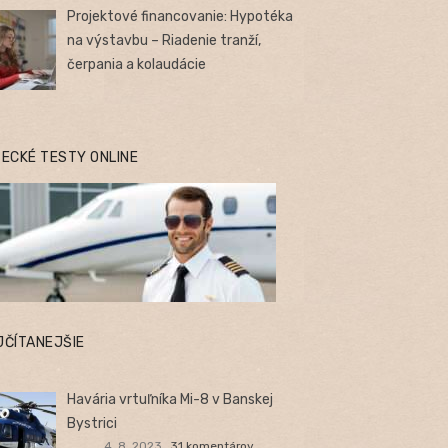
Projektové financovanie: Hypotéka
na výstavbu – Riadenie tranží,
čerpania a kolaudácie
TECKÉ TESTY ONLINE
JČÍTANEJŠIE
Havária vrtuľníka Mi-8 v Banskej
Bystrici
4. 8. 2023
31 komentárov