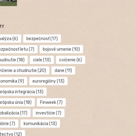
MY
nalýza
(6)
bezpečnosť
(17)
ezpečnosť letu
(7)
bojové umenie
(10)
hudnutie
(18)
ciele
(13)
cvičenie
(6)
vičenie a chudnutie
(20)
dane
(11)
konomika
(9)
euroregióny
(13)
urópska integrácia
(13)
urópska únia
(18)
Finweek
(7)
obalizácia
(17)
investície
(7)
lórie
(7)
komunikácia
(13)
etectvo
(12)