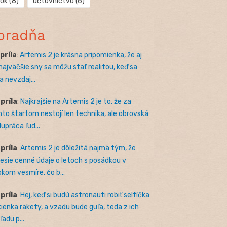
rok
(8)
účtovníctvo
(6)
oradňa
apríla
:
Artemis 2 je krásna pripomienka, že aj
 najväčšie sny sa môžu stať realitou, keď sa
a nevzdaj...
apríla
:
Najkrajšie na Artemis 2 je to, že za
to štartom nestojí len technika, ale obrovská
lupráca ľud...
apríla
:
Artemis 2 je dôležitá najmä tým, že
nesie cenné údaje o letoch s posádkou v
okom vesmíre, čo b...
apríla
:
Hej, keď si budú astronauti robiť selfíčka
kienka rakety, a vzadu bude guľa, teda z ich
adu p...