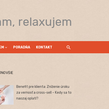
am, relaxujem
EM
PORADŇA
KONTAKT
JNOVŠIE
Benefit pre klienta: Zníženie úroku
za vernosť a cross-sell – Kedy sa to
naozaj oplatí?