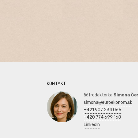
KONTAKT
šéfredaktorka
Simona Če
simona@euroekonom.sk
+421 907 234 066
+420 774 699 168
LinkedIn