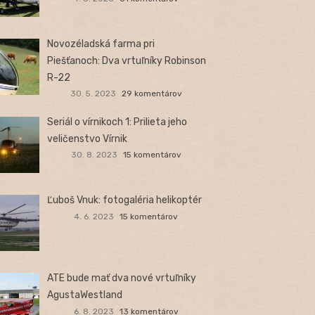
Novozéladská farma pri
Piešťanoch: Dva vrtuľníky Robinson
R-22
30. 5. 2023
29 komentárov
Seriál o vírnikoch 1: Prilieta jeho
veličenstvo Vírnik
30. 8. 2023
15 komentárov
Ľuboš Vnuk: fotogaléria helikoptér
4. 6. 2023
15 komentárov
ATE bude mať dva nové vrtuľníky
AgustaWestland
6. 8. 2023
13 komentárov