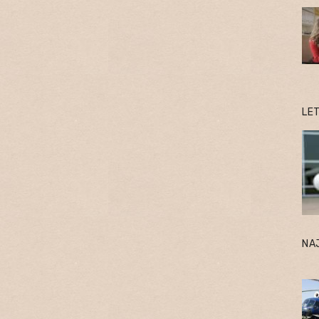
LE
NA