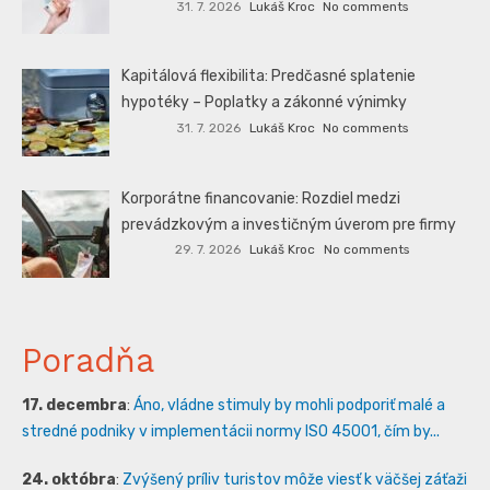
31. 7. 2026
Lukáš Kroc
No comments
Kapitálová flexibilita: Predčasné splatenie
hypotéky – Poplatky a zákonné výnimky
31. 7. 2026
Lukáš Kroc
No comments
Korporátne financovanie: Rozdiel medzi
prevádzkovým a investičným úverom pre firmy
29. 7. 2026
Lukáš Kroc
No comments
Poradňa
17. decembra
:
Áno, vládne stimuly by mohli podporiť malé a
stredné podniky v implementácii normy ISO 45001, čím by...
24. októbra
:
Zvýšený príliv turistov môže viesť k väčšej záťaži