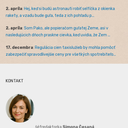
2. apríla
:
Hej, keď si budú astronauti robiť selfíčka z okienka
rakety, a vzadu bude guľa, teda z ich pohľadu p...
2. apríla
:
Som Pako, ale popieračom guľatej Zeme, asi v
nasledujúcich dňoch praskne cievka, keď uvidia, že Zem ...
17. decembra
:
Regulácia cien taxislužieb by mohla pomôcť
zabezpečiť spravodlivejšie ceny pre všetkých spotrebiteľo...
KONTAKT
šéfredaktorka
Simona Česaná