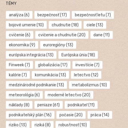
TÉMY
analýza
(6)
bezpečnosť
(17)
bezpečnosť letu
(7)
bojové umenie
(10)
chudnutie
(18)
ciele
(13)
cvičenie
(6)
cvičenie a chudnutie
(20)
dane
(11)
ekonomika
(9)
euroregióny
(13)
európska integrácia
(13)
Európska únia
(18)
Finweek
(7)
globalizácia
(17)
investície
(7)
kalórie
(7)
komunikácia
(13)
letectvo
(12)
medzinárodné podnikanie
(13)
metabolizmus
(10)
meteorológia
(6)
moderné letectvo
(20)
náklady
(8)
peniaze
(61)
podnikateľ
(11)
podnikateľský plán
(16)
počasie
(20)
práca
(14)
riziko
(13)
riziká
(8)
robustnosť
(10)