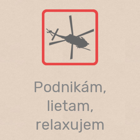
Skip
to
content
Podnikám,
lietam,
relaxujem