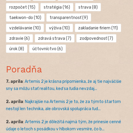
rozpočet
(15)
stratégia
(16)
strava
(8)
taekwon-do
(10)
transparentnosť
(9)
vzdelávanie
(10)
výživa
(10)
zakladanie firiem
(11)
zdravie
(6)
zdravá strava
(7)
zodpovednosť
(7)
úrok
(8)
účtovníctvo
(6)
Poradňa
7. apríla
:
Artemis 2 je krásna pripomienka, že aj tie najväčšie
sny sa môžu stať realitou, keď sa ľudia nevzdaj...
2. apríla
:
Najkrajšie na Artemis 2 je to, že za týmto štartom
nestojí len technika, ale obrovská spolupráca ľud...
2. apríla
:
Artemis 2 je dôležitá najmä tým, že prinesie cenné
údaje o letoch s posádkou v hlbokom vesmíre, čo b...