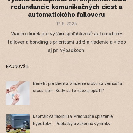
redundancie komunikačných ciest a
automatického failoveru
Posted
17. 5. 2025
on
Viacero liniek pre vyššiu spoľahlivosť: automatický
failover a bonding s prioritami udržia riadenie a video
aj pri výpadkoch.
NAJNOVŠIE
Benefit pre klienta: Zníženie úroku za vernosť a
cross-sell – Kedy sa to naozaj oplatí?
Kapitálová flexibilita: Predčasné splatenie
hypotéky – Poplatky a zákonné výnimky