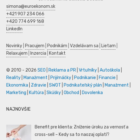
simona@euroekonom.sk
+421 907 234 066
+420 774 699 168
LinkedIn
Novinky
|
Pracujem
|
Podnikám
|
Vzdelávam sa
|
Lietam
|
Relaxujem
|
Inzercia
|
Kontakt
© 2010 - 2026
SEO
|
Reklama a PR
|
Vrtuľníky
|
Autoškola
|
Reality
|
Manažment
|
Prijímáčky
|
Podnikanie
|
Financie
|
Ekonomika
|
Zdravie
|
SWOT
|
Podnikateľský plán
|
Manažment
|
Marketing
|
Kultúra
|
Skúšky
|
Obchod
|
Dovolenka
NAJNOVŠIE
Benefit pre klienta: Zníženie úroku za vernosť a
cross-sell – Kedy sa to naozaj oplatí?