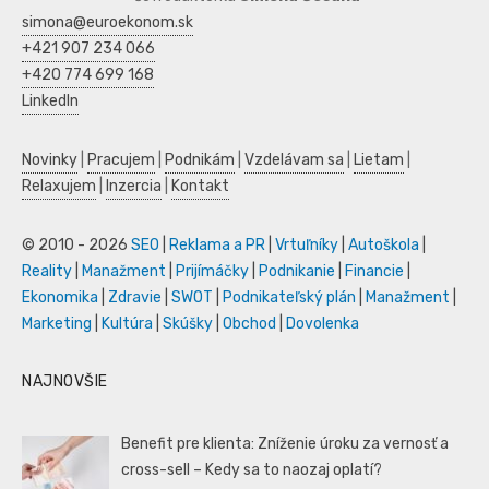
simona@euroekonom.sk
+421 907 234 066
+420 774 699 168
LinkedIn
Novinky
|
Pracujem
|
Podnikám
|
Vzdelávam sa
|
Lietam
|
Relaxujem
|
Inzercia
|
Kontakt
© 2010 - 2026
SEO
|
Reklama a PR
|
Vrtuľníky
|
Autoškola
|
Reality
|
Manažment
|
Prijímáčky
|
Podnikanie
|
Financie
|
Ekonomika
|
Zdravie
|
SWOT
|
Podnikateľský plán
|
Manažment
|
Marketing
|
Kultúra
|
Skúšky
|
Obchod
|
Dovolenka
NAJNOVŠIE
Benefit pre klienta: Zníženie úroku za vernosť a
cross-sell – Kedy sa to naozaj oplatí?