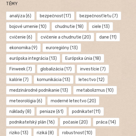
TÉMY
analýza
(6)
bezpečnosť
(17)
bezpečnosť letu
(7)
bojové umenie
(10)
chudnutie
(18)
ciele
(13)
cvičenie
(6)
cvičenie a chudnutie
(20)
dane
(11)
ekonomika
(9)
euroregióny
(13)
európska integrácia
(13)
Európska únia
(18)
Finweek
(7)
globalizácia
(17)
investície
(7)
kalórie
(7)
komunikácia
(13)
letectvo
(12)
medzinárodné podnikanie
(13)
metabolizmus
(10)
meteorológia
(6)
moderné letectvo
(20)
náklady
(8)
peniaze
(61)
podnikateľ
(11)
podnikateľský plán
(16)
počasie
(20)
práca
(14)
riziko
(13)
riziká
(8)
robustnosť
(10)