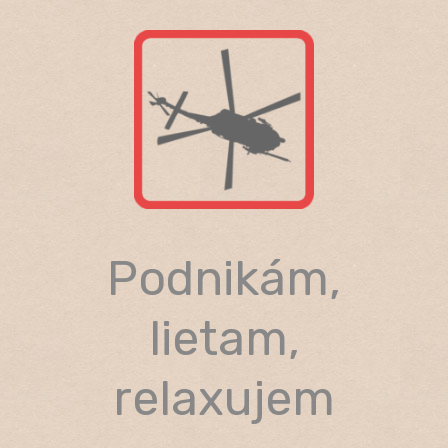
Skip
to
content
Podnikám,
lietam,
relaxujem