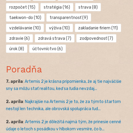
rozpočet
(15)
stratégia
(16)
strava
(8)
taekwon-do
(10)
transparentnosť
(9)
vzdelávanie
(10)
výživa
(10)
zakladanie firiem
(11)
zdravie
(6)
zdravá strava
(7)
zodpovednosť
(7)
úrok
(8)
účtovníctvo
(6)
Poradňa
7. apríla
:
Artemis 2 je krásna pripomienka, že aj tie najväčšie
sny sa môžu stať realitou, keď sa ľudia nevzdaj...
2. apríla
:
Najkrajšie na Artemis 2 je to, že za týmto štartom
nestojí len technika, ale obrovská spolupráca ľud...
2. apríla
:
Artemis 2 je dôležitá najmä tým, že prinesie cenné
údaje o letoch s posádkou v hlbokom vesmíre, čo b...