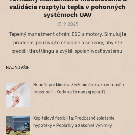
validácia rozptylu tepla v pohonných
systémoch UAV
Posted
13. 9. 2025
on
Tepelný manažment chráni ESC a motory. Simulujte
prúdenie, používajte chladiče a senzory, aby ste
predišli throttlingu a zvýšili spoľahlivosť systému.
NAJNOVŠIE
Benefit pre klienta: Zníženie úroku za vernosť a
cross-sell – Kedy sa to naozaj oplatí?
Kapitálová flexibilita: Predčasné splatenie
hypotéky – Poplatky a zákonné výnimky