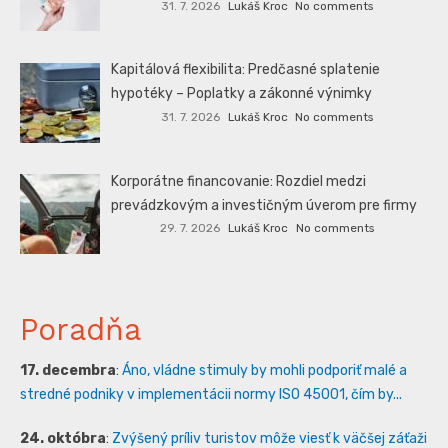
31. 7. 2026
Lukáš Kroc
No comments
Kapitálová flexibilita: Predčasné splatenie
hypotéky – Poplatky a zákonné výnimky
31. 7. 2026
Lukáš Kroc
No comments
Korporátne financovanie: Rozdiel medzi
prevádzkovým a investičným úverom pre firmy
29. 7. 2026
Lukáš Kroc
No comments
Poradňa
17. decembra
:
Áno, vládne stimuly by mohli podporiť malé a
stredné podniky v implementácii normy ISO 45001, čím by...
24. októbra
:
Zvýšený príliv turistov môže viesť k väčšej záťaži