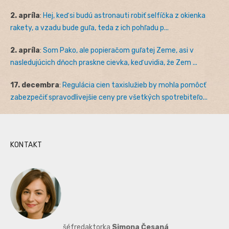
2. apríla
:
Hej, keď si budú astronauti robiť selfíčka z okienka
rakety, a vzadu bude guľa, teda z ich pohľadu p...
2. apríla
:
Som Pako, ale popieračom guľatej Zeme, asi v
nasledujúcich dňoch praskne cievka, keď uvidia, že Zem ...
17. decembra
:
Regulácia cien taxislužieb by mohla pomôcť
zabezpečiť spravodlivejšie ceny pre všetkých spotrebiteľo...
KONTAKT
šéfredaktorka
Simona Česaná